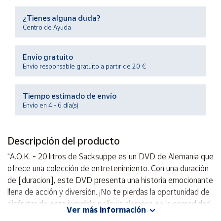
Productos
Solidarios
¿Tienes alguna duda?
Centro de Ayuda
Ayuda
Envío gratuito
Envío responsable gratuito a partir de 20 €
Centro
de ayuda
Tiempo estimado de envío
Contacto
Envío en 4 - 6 día(s)
Vendedores
Descripción del producto
Mapa de
"A.O.K. - 20 litros de Sacksuppe es un DVD de Alemania que
vendedores
ofrece una colección de entretenimiento. Con una duración
Hazte
de [duracion], este DVD presenta una historia emocionante
vendedor
llena de acción y diversión. ¡No te pierdas la oportunidad de
disfrutar de esta increíble película alemana en la comodidad
Área
Ver más información
vendedor
de tu hogar!"