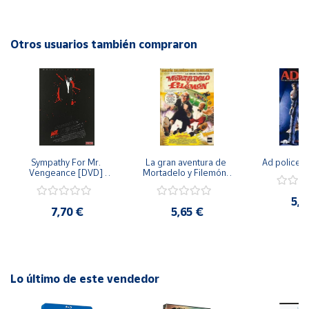
Cuenta
Otros usuarios también compraron
Área
cliente
Ubicación
Sympathy For Mr. 
La gran aventura de 
Ad police 
Península
Vengeance [DVD] 
Mortadelo y Filemón/ 
y
[dvd] [2008]
10 años de Pendelton 
Baleares
[dvd] [2003]
5,2
7,70 €
5,65 €
Canarias,
Ceuta y
Melilla
Lo último de este vendedor