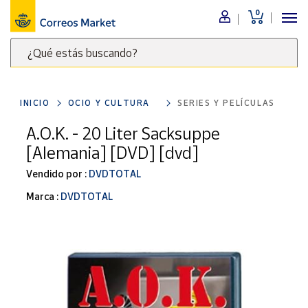
0
Menú
¿Qué estás buscando?
Nuestro
catálogo
Escribe
palabras
INICIO
OCIO Y CULTURA
SERIES Y PELÍCULAS
clave
Alimentación
para
A.O.K. - 20 Liter Sacksuppe
Bebidas
buscar
[Alemania] [DVD] [dvd]
Ocio y cultura
productos
en
Vendido por :
DVDTOTAL
Juguetes y
juegos
Correos
Marca :
DVDTOTAL
Market
Libros y
.
revistas
Merchandising
y regalos
Tienda de
Correos