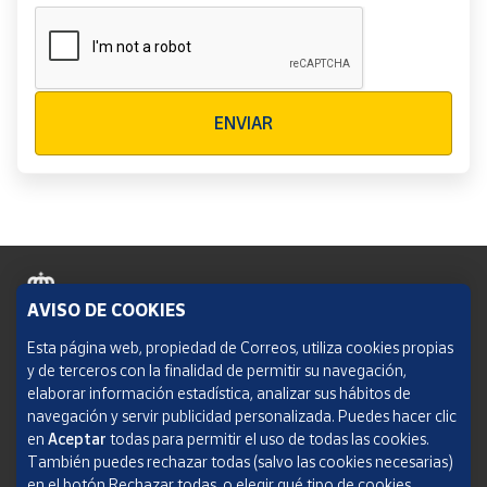
Verificación reCAPTCHA
ENVIAR
AVISO DE COOKIES
Política de cookies
Esta página web, propiedad de Correos, utiliza cookies propias
y de terceros con la finalidad de permitir su navegación,
Aviso legal
elaborar información estadística, analizar sus hábitos de
navegación y servir publicidad personalizada. Puedes hacer clic
Condiciones del servicio
en
Aceptar
todas para permitir el uso de todas las cookies.
También puedes rechazar todas (salvo las cookies necesarias)
Política de Privacidad Web
en el botón Rechazar todas, o elegir qué tipo de cookies