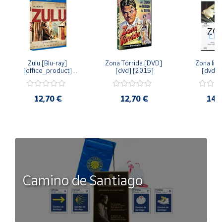
Zulu [Blu-ray] 
Zona Tórrida [DVD] 
Zona libr
[office_product] 
[dvd] [2015]
[dvd] 
[2015]
12,70 €
12,70 €
14,
Camino de Santiago