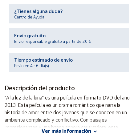
Productos
Solidarios
¿Tienes alguna duda?
Centro de Ayuda
Ayuda
Envío gratuito
Envío responsable gratuito a partir de 20 €
Centro
de ayuda
Tiempo estimado de envío
Contacto
Envío en 4 - 6 día(s)
Vendedores
Descripción del producto
Mapa de
"A la luz de la luna" es una película en formato DVD del año
vendedores
2013. Esta película es un drama romántico que narra la
Hazte
historia de amor entre dos jóvenes que se conocen en un
vendedor
ambiente complicado y conflictivo. Con paisajes
impresionantes y una banda sonora cautivadora, esta
Área
Ver más información
vendedor
historia te llevará a través de emociones intensas y