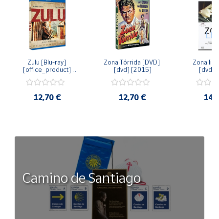
Zulu [Blu-ray] 
Zona Tórrida [DVD] 
Zona libr
[office_product] 
[dvd] [2015]
[dvd] 
[2015]
12,70 €
12,70 €
14,
Camino de Santiago