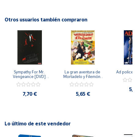
momentos inolvidables. ¡No te pierdas la oportunidad de
disfrutar de esta película en la comodidad de tu hogar!
Cuenta
Otros usuarios también compraron
Área
cliente
Ubicación
Sympathy For Mr. 
La gran aventura de 
Ad police 
Península
Vengeance [DVD] 
Mortadelo y Filemón/ 
y
[dvd] [2008]
10 años de Pendelton 
Baleares
[dvd] [2003]
5,2
7,70 €
5,65 €
Canarias,
Ceuta y
Melilla
Lo último de este vendedor