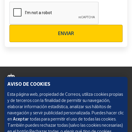
Verificación reCAPTCHA
ENVIAR
AVISO DE COOKIES
Política de cookies
Esta página web, propiedad de Correos, utiliza cookies propias
y de terceros con la finalidad de permitir su navegación,
Aviso legal
elaborar información estadística, analizar sus hábitos de
navegación y servir publicidad personalizada. Puedes hacer clic
Condiciones del servicio
en
Aceptar
todas para permitir el uso de todas las cookies.
También puedes rechazar todas (salvo las cookies necesarias)
Política de Privacidad Web
en el botón Rechazar todas, o elegir qué tipo de cookies