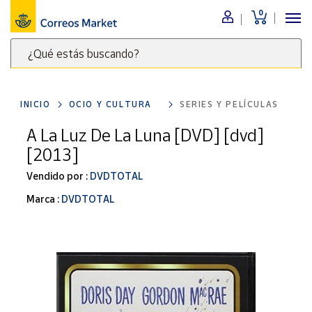
0
Menú
¿Qué estás buscando?
Nuestro
catálogo
Escribe
palabras
INICIO
OCIO Y CULTURA
SERIES Y PELÍCULAS
clave
Alimentación
para
A La Luz De La Luna [DVD] [dvd]
Bebidas
buscar
[2013]
Ocio y cultura
productos
en
Vendido por :
DVDTOTAL
Juguetes y
juegos
Correos
Marca :
DVDTOTAL
Market
Libros y
.
revistas
Merchandising
y regalos
Tienda de
Correos