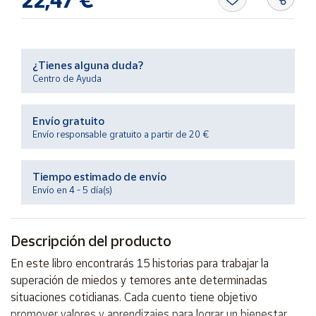
22,47 €
Productos
Solidarios
Ayuda
¿Tienes alguna duda?
Centro de Ayuda
Centro
de ayuda
Envío gratuito
Envío responsable gratuito a partir de 20 €
Contacto
Tiempo estimado de envío
Vendedores
Envío en 4 - 5 día(s)
Mapa de
vendedores
Descripción del producto
Hazte
En este libro encontrarás 15 historias para trabajar la
vendedor
superación de miedos y temores ante determinadas
Área
situaciones cotidianas. Cada cuento tiene objetivo
vendedor
promover valores y aprendizajes para lograr un bienestar