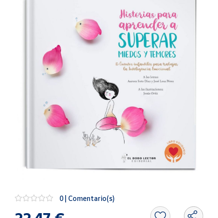
Artesanía
Oficina y
Papelería
Para Canarias,
Ceuta y Melilla
Más
populares
Bono
Cultural
Nuestros
vendedores
Las
novedades
de Correos
Market
0 | Comentario(s)