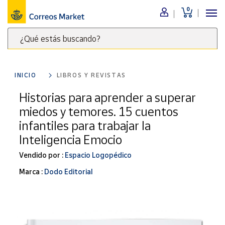
0
Menú
¿Qué estás buscando?
Nuestro
catálogo
Escribe
palabras
INICIO
LIBROS Y REVISTAS
clave
Alimentación
para
Historias para aprender a superar
Bebidas
buscar
miedos y temores. 15 cuentos
Ocio y cultura
productos
infantiles para trabajar la
en
Juguetes y
Inteligencia Emocio
juegos
Correos
Market
Libros y
Vendido por :
Espacio Logopédico
.
revistas
Marca :
Dodo Editorial
Merchandising
y regalos
Tienda de
Correos