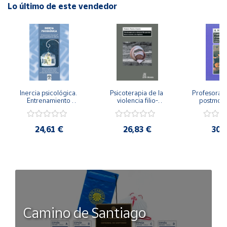
Lo último de este vendedor
Inercia psicológica. 
Psicoterapia de la 
Profesorado,
Entrenamiento 
violencia filio-
postmode
Emocional para la 
parental. Entre el 
Cambian los
Igualdad de Género.
secreto y la 
cambi
vergüenza.
profes
24,61 €
26,83 €
30,
Camino de Santiago