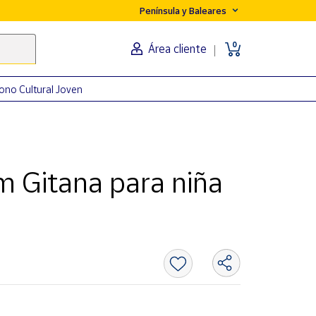
Península y Baleares
0
Área cliente
ono Cultural Joven
m Gitana para niña