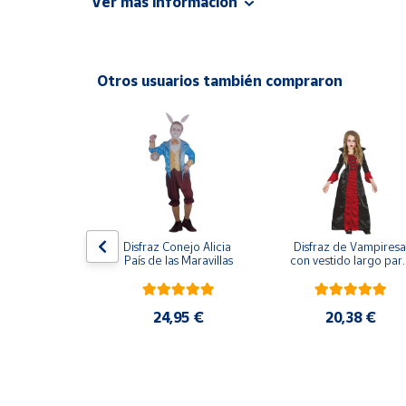
Ver más información
Productos
Incluye
: Pañuelo de la Cabeza y Vestido.
Solidarios
No Incluye
: Pendientes ni Calzado
Material:
100 % Poliéster
Otros usuarios también compraron
Ayuda
Centro
de ayuda
Contacto
Vendedores
ijama Lobo 
Disfraz Conejo Alicia 
Disfraz de Vampiresa 
Gris
País de las Maravillas
con vestido largo para
niña
Mapa de
vendedores
,95 €
24,95 €
20,38 €
Hazte
vendedor
Área
vendedor