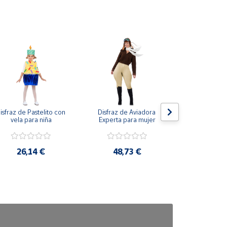
isfraz de Pastelito con 
Disfraz de Aviadora 
Disfraz de Ha
vela para niña
Experta para mujer
Túnica Clas
niñ
26,14 €
48,73 €
28,2