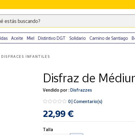
é estás buscando?
Escribe
palabras
clave
idas
Aceite
Miel
Distintivo DGT
Solidario
Camino de Santiago
B
para
buscar
DISFRACES INFANTILES
productos
en
Disfraz de Médiu
Correos
Market
.
Vendido por :
Disfrazzes
0 | Comentario(s)
22,99 €
Talla