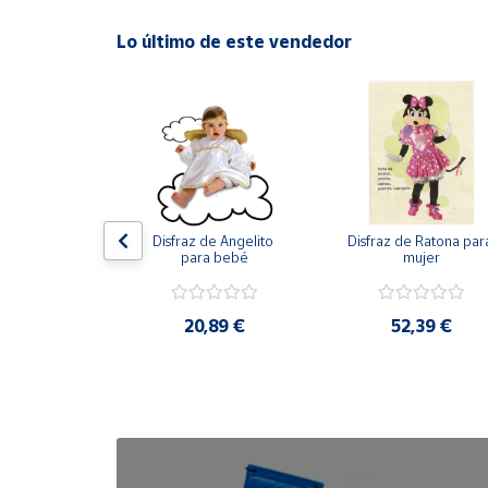
Lo último de este vendedor
Cuenta
Área
cliente
Ubicación
de Hulk de 
Disfraz de Angelito 
Disfraz de Ratona para
us increíbles 
Península
para bebé
mujer
 para niño
y
Baleares
,49 €
20,89 €
52,39 €
Canarias,
Ceuta y
Melilla