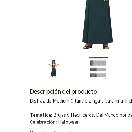
Artesanía
Oficina y
Papelería
Para Canarias,
Ceuta y Melilla
Más
populares
Bono
Cultural
Nuestros
Descripción del producto
vendedores
Disfraz de Medium Gitana o Zíngara para niña. Inc
Las
novedades
de Correos
Temática:
Brujas y Hechiceros, Del Mundo por pa
Market
Celebración:
Halloween