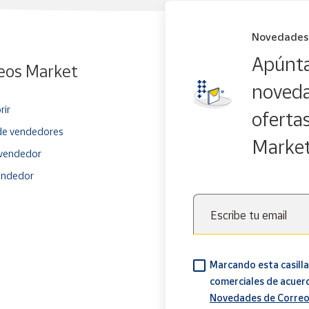
Novedades
Apúnta
eos Market
noveda
rir
oferta
e vendedores
Marke
vendedor
endedor
Escribe tu email
Marcando esta casilla
comerciales de acuer
Novedades de Correo