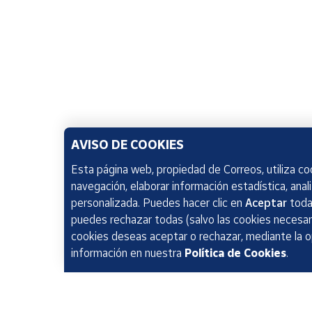
AVISO DE COOKIES
Esta página web, propiedad de Correos, utiliza coo
navegación, elaborar información estadística, anal
personalizada. Puedes hacer clic en
Aceptar
todas
puedes rechazar todas (salvo las cookies necesari
cookies deseas aceptar o rechazar, mediante la 
información en nuestra
Política de Cookies
.