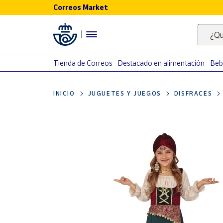
Correos Market
Menú
¿Qu
Nuestro
catálogo
Tienda de Correos
Destacado en alimentación
Beb
Alimentación
INICIO
JUGUETES Y JUEGOS
DISFRACES
Bebidas
Ocio y cultura
Juguetes y
juegos
Libros y
revistas
Merchandising
y regalos
Tienda de
Correos