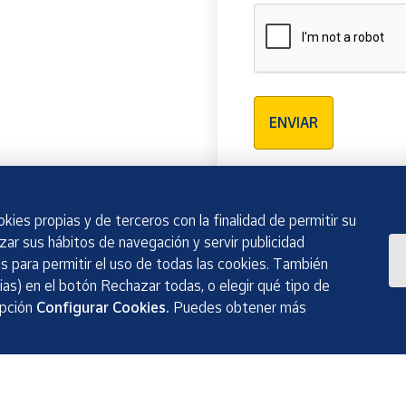
Verificación reCAPTCH
ENVIAR
kies propias y de terceros con la finalidad de permitir su
izar sus hábitos de navegación y servir publicidad
 para permitir el uso de todas las cookies. También
as) en el botón Rechazar todas, o elegir qué tipo de
opción
Configurar Cookies.
Puedes obtener más