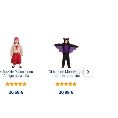
isfraz de Pastora con 
Disfraz de Murciélago 
Disfraz Poli
Abrigo para niña
morado para niño
20,9
26,68 €
20,89 €