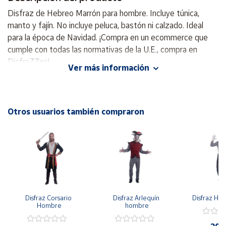
Disfraz de Hebreo Marrón para hombre. Incluye túnica,
Cuenta
manto y fajín. No incluye peluca, bastón ni calzado. Ideal
para la época de Navidad. ¡Compra en un ecommerce que
cumple con todas las normativas de la U.E., compra en
Área
cliente
DisfraZZes!
Ver más información
Temática:
Belén, San José
Ubicación
Celebración:
Navidad
Otros usuarios también compraron
Península
Incluye
: Túnica, Manto y Fajín
y
No Incluye
: Peluca, Bastón ni Calzado
Baleares
Canarias,
Ceuta y
Melilla
Disfraz Corsario 
Disfraz Arlequín 
Disfraz H
Hombre
hombre