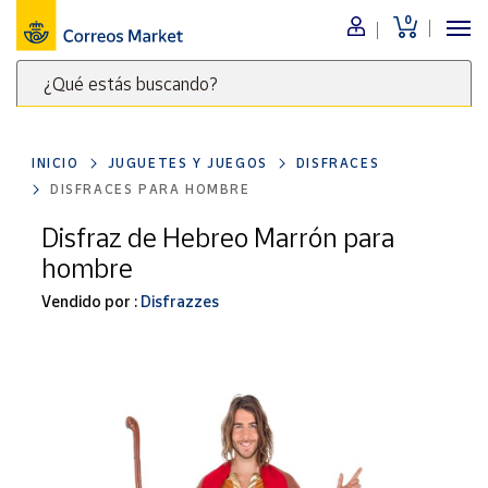
0
Menú
¿Qué estás buscando?
Nuestro
catálogo
Escribe
palabras
INICIO
JUGUETES Y JUEGOS
DISFRACES
clave
Alimentación
DISFRACES PARA HOMBRE
para
Bebidas
buscar
Disfraz de Hebreo Marrón para
Ocio y cultura
productos
hombre
en
Juguetes y
juegos
Correos
Vendido por :
Disfrazzes
Market
Libros y
.
revistas
Merchandising
y regalos
Tienda de
Correos