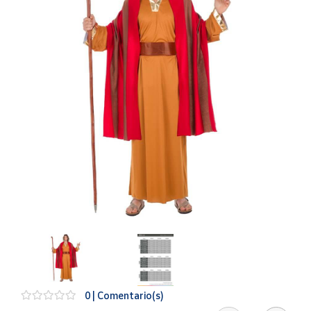
Artesanía
Oficina y
Papelería
Para Canarias,
Ceuta y Melilla
Más
populares
Bono
Cultural
Nuestros
vendedores
Las
novedades
de Correos
Market
0 | Comentario(s)