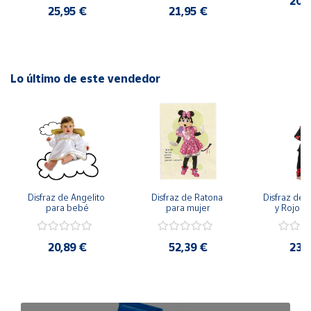
20,
25,95 €
21,95 €
Lo último de este vendedor
Disfraz de Angelito 
Disfraz de Ratona 
Disfraz de N
para bebé
para mujer
y Rojo pa
20,89 €
52,39 €
23,