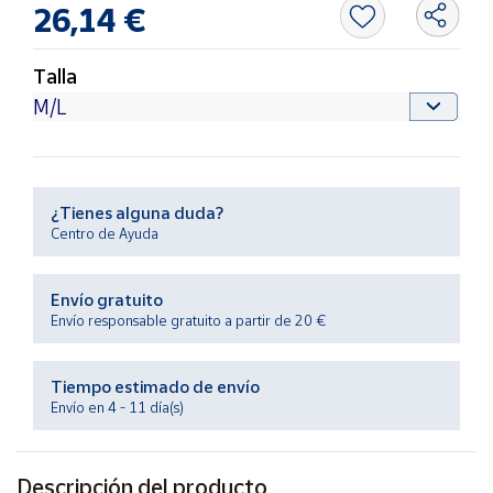
26,14 €
Productos
Solidarios
Talla
Ayuda
Centro
de ayuda
¿Tienes alguna duda?
Contacto
Centro de Ayuda
Vendedores
Envío gratuito
Envío responsable gratuito a partir de 20 €
Mapa de
vendedores
Tiempo estimado de envío
Hazte
Envío en 4 - 11 día(s)
vendedor
Área
vendedor
Descripción del producto