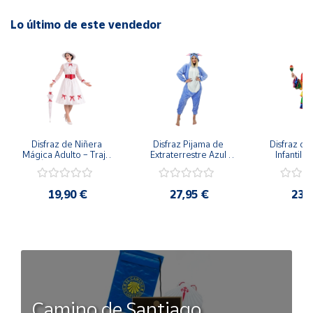
Lo último de este vendedor
Disfraz de Niñera 
Disfraz Pijama de 
Disfraz de 
Mágica Adulto – Traje 
Extraterrestre Azul 
Infantil –
de Época Victoriana 
para Adulto – Mono 
Rumbera 
de Mary Poppins con 
Kigurumi de 
Tropical 
Sombrero y Cinturón 
Alienígena Adorable
Camisa y
19,90 €
27,95 €
23,
(3 Piezas)
Camino de Santiago