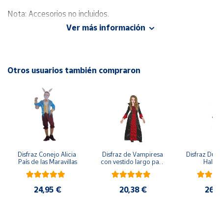
Nota: Accesorios no incluidos.
Cuenta
Ver más información
Área
cliente
Otros usuarios también compraron
Ubicación
Península
y
Baleares
Canarias,
Disfraz Conejo Alicia 
Disfraz de Vampiresa 
Disfraz Duen
Ceuta y
País de las Maravillas
con vestido largo para 
Hall
Melilla
niña
24,95 €
20,38 €
26,