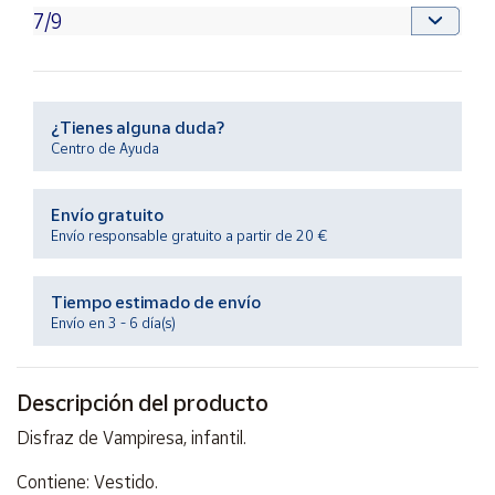
Productos
Solidarios
Ayuda
¿Tienes alguna duda?
Centro de Ayuda
Centro
de ayuda
Envío gratuito
Contacto
Envío responsable gratuito a partir de 20 €
Vendedores
Tiempo estimado de envío
Envío en 3 - 6 día(s)
Mapa de
vendedores
Descripción del producto
Hazte
vendedor
Disfraz de Vampiresa, infantil.
Área
vendedor
Contiene: Vestido.