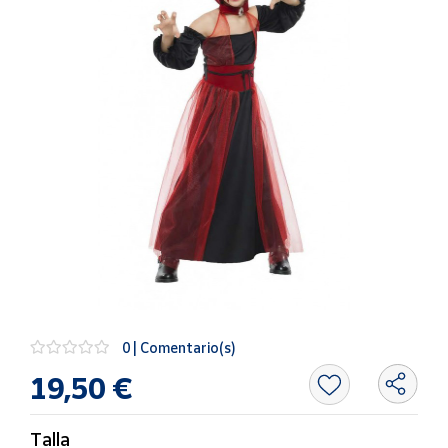
Artesanía
Oficina y
Papelería
Para Canarias,
Ceuta y Melilla
Más
populares
Bono
Cultural
Nuestros
vendedores
0 | Comentario(s)
Las
novedades
19,50 €
de Correos
Market
Talla