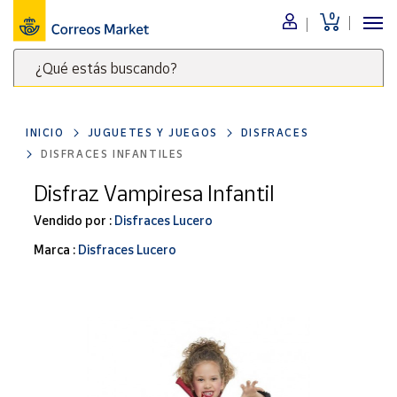
0
Menú
¿Qué estás buscando?
Nuestro
catálogo
Escribe
palabras
INICIO
JUGUETES Y JUEGOS
DISFRACES
clave
Alimentación
DISFRACES INFANTILES
para
Bebidas
buscar
Disfraz Vampiresa Infantil
Ocio y cultura
productos
Vendido por :
Disfraces Lucero
en
Juguetes y
juegos
Correos
Marca :
Disfraces Lucero
Market
Libros y
.
revistas
Merchandising
y regalos
Tienda de
Correos