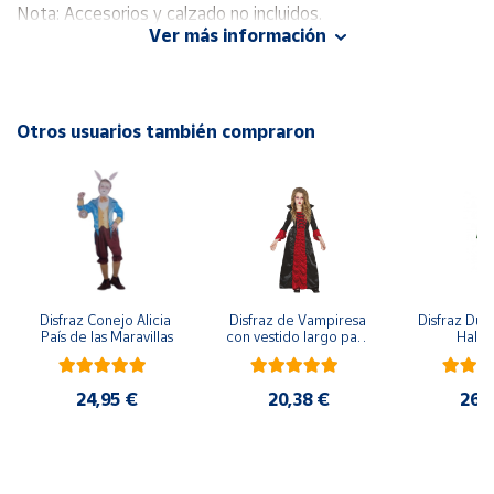
Nota: Accesorios y calzado no incluidos.
Ver más información
Cuenta
Área
Otros usuarios también compraron
cliente
Ubicación
Península
y
Baleares
Disfraz Conejo Alicia 
Disfraz de Vampiresa 
Disfraz Duen
País de las Maravillas
con vestido largo para 
Hall
Canarias,
niña
Ceuta y
Melilla
24,95 €
20,38 €
26,