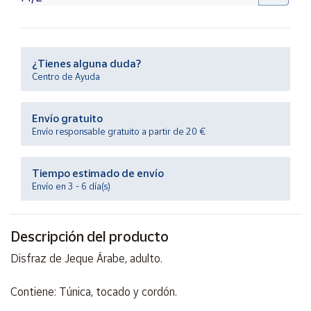
Productos
Solidarios
Ayuda
¿Tienes alguna duda?
Centro de Ayuda
Centro
de ayuda
Envío gratuito
Envío responsable gratuito a partir de 20 €
Contacto
Tiempo estimado de envío
Vendedores
Envío en 3 - 6 día(s)
Mapa de
vendedores
Descripción del producto
Hazte
Disfraz de Jeque Árabe, adulto.
vendedor
Área
Contiene: Túnica, tocado y cordón.
vendedor