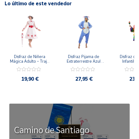
Lo último de este vendedor
Disfraz de Niñera 
Disfraz Pijama de 
Disfraz de 
Mágica Adulto – Traje 
Extraterrestre Azul 
Infantil –
de Época Victoriana 
para Adulto – Mono 
Rumbera 
de Mary Poppins con 
Kigurumi de 
Tropical 
Sombrero y Cinturón 
Alienígena Adorable
Camisa y
19,90 €
27,95 €
23,
(3 Piezas)
Camino de Santiago