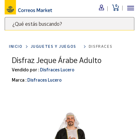
0
Menú
¿Qué estás buscando?
Nuestro
catálogo
Escribe
palabras
INICIO
JUGUETES Y JUEGOS
DISFRACES
clave
Alimentación
para
Disfraz Jeque Árabe Adulto
Bebidas
buscar
Ocio y cultura
Vendido por :
Disfraces Lucero
productos
en
Juguetes y
Marca :
Disfraces Lucero
juegos
Correos
Market
Libros y
.
revistas
Merchandising
y regalos
Tienda de
Correos