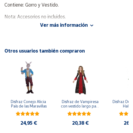
Contiene: Gorro y Vestido.
Cuenta
Nota: Accesorios no incluidos.
Ver más información
Área
cliente
Otros usuarios también compraron
Ubicación
Península
y
Baleares
Canarias,
Ceuta y
Melilla
Disfraz Conejo Alicia 
Disfraz de Vampiresa 
Disfraz Duen
País de las Maravillas
con vestido largo para 
Hall
niña
24,95 €
20,38 €
26,