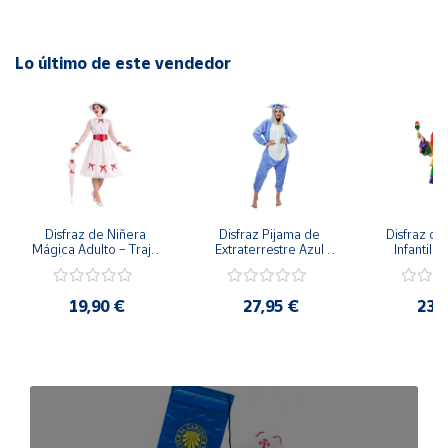
Lo último de este vendedor
Disfraz de Niñera 
Disfraz Pijama de 
Disfraz de 
Mágica Adulto – Traje 
Extraterrestre Azul 
Infantil –
de Época Victoriana 
para Adulto – Mono 
Rumbera 
de Mary Poppins con 
Kigurumi de 
Tropical 
Sombrero y Cinturón 
Alienígena Adorable
Camisa y
19,90 €
27,95 €
23,
(3 Piezas)