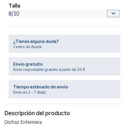
Productos
Talla
Solidarios
Ayuda
¿Tienes alguna duda?
Centro
de ayuda
Centro de Ayuda
Contacto
Envío gratuito
Envío responsable gratuito a partir de 20 €
Vendedores
Tiempo estimado de envío
Mapa de
Envío en 2 - 7 día(s)
vendedores
Hazte
vendedor
Descripción del producto
Área
Disfraz Enfermera
vendedor