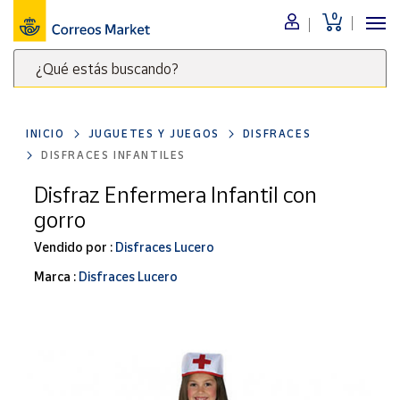
0
Menú
¿Qué estás buscando?
Nuestro
catálogo
Escribe
palabras
INICIO
JUGUETES Y JUEGOS
DISFRACES
clave
Alimentación
DISFRACES INFANTILES
para
Bebidas
buscar
Disfraz Enfermera Infantil con
Ocio y cultura
productos
gorro
en
Juguetes y
juegos
Correos
Vendido por :
Disfraces Lucero
Market
Libros y
Marca :
Disfraces Lucero
.
revistas
Merchandising
y regalos
Tienda de
Correos