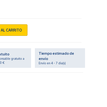
 AL CARRITO
Tiempo estimado de
atuito
envío
onsable gratuito a
20 €
Envío en 4 - 7 día(s)