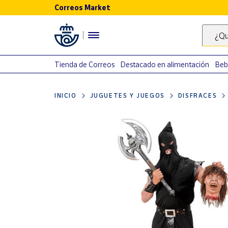
Correos Market
Menú
¿Qu
Nuestro
catálogo
Tienda de Correos
Destacado en alimentación
Beb
Alimentación
INICIO
JUGUETES Y JUEGOS
DISFRACES
Bebidas
Ocio y cultura
Juguetes y
juegos
Libros y
revistas
Merchandising
y regalos
Tienda de
Correos