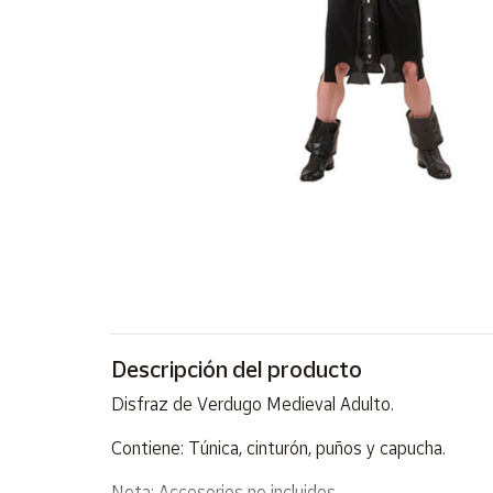
Artesanía
Oficina y
Papelería
Para Canarias,
Ceuta y Melilla
Más
populares
Bono
Cultural
Nuestros
vendedores
Descripción del producto
Las
Disfraz de Verdugo Medieval Adulto.
novedades
de Correos
Contiene: Túnica, cinturón, puños y capucha.
Market
Nota: Accesorios no incluidos.