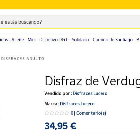
é estás buscando?
Escribe
palabras
clave
idas
Aceite
Miel
Distintivo DGT
Solidario
Camino de Santiago
B
para
buscar
DISFRACES ADULTO
productos
en
Disfraz de Verdu
Correos
Market
.
Vendido por :
Disfraces Lucero
Marca :
Disfraces Lucero
0 | Comentario(s)
34,95 €