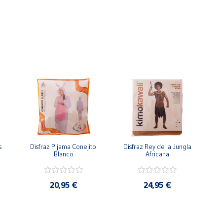
para Adulto
onada en tela oscura, usualmente negra, para aportar una aparienci
eñado para ajustarse alrededor de la cintura, ayudando a ceñir la 
bre las muñecas, confeccionados en material similar a la túnica,
eza y el rostro, dejando solo los ojos al descubierto. Está diseñ
 
Disfraz Pijama Conejito 
Disfraz Rey de la Jungla 
Blanco
Africana
el verdugo medieval, ideal para fiestas temáticas, eventos histór
20,95 €
24,95 €
apariencia coherente y auténtica, evocando la imagen sombría y e