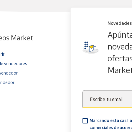
Novedades
Apúnta
eos Market
noveda
rir
oferta
e vendedores
Marke
vendedor
endedor
Escribe tu email
Marcando esta casilla
comerciales de acuer