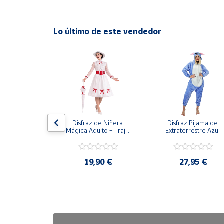
Cuenta
Lo último de este vendedor
Área
cliente
Ubicación
Península
stiza para 
Disfraz de Niñera 
Disfraz Pijama de 
y
dulto
Mágica Adulto – Traje 
Extraterrestre Azul 
Baleares
de Época Victoriana de 
para Adulto – Mono 
Mary Poppins con 
Kigurumi de Alienígen
Canarias,
Sombrero y Cinturón (3 
Adorable
Piezas)
90 €
19,90 €
27,95 €
Ceuta y
Melilla