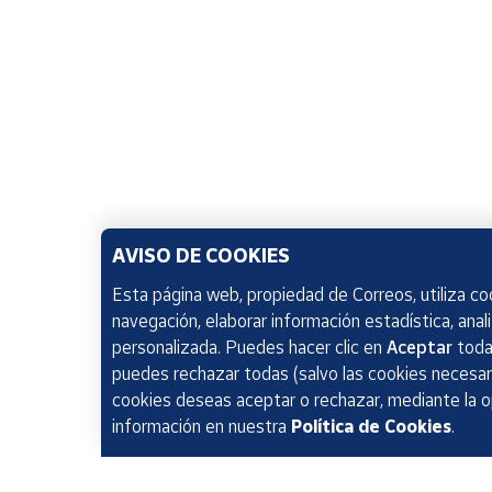
AVISO DE COOKIES
Esta página web, propiedad de Correos, utiliza coo
navegación, elaborar información estadística, anal
personalizada. Puedes hacer clic en
Aceptar
todas
puedes rechazar todas (salvo las cookies necesari
cookies deseas aceptar o rechazar, mediante la 
información en nuestra
Política de Cookies
.