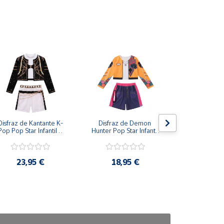
Disfraz de Kantante K-
Disfraz de Demon 
Disfraz de
Pop Pop Star Infantil – 
Hunter Pop Star Infantil 
Clásico con 
Conjunto de 3 Piezas 
– Conjunto Urbano de 
Capa para
para Niña
2 Piezas para Niña
23,95 €
18,95 €
24,9