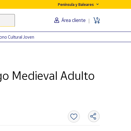
Península y Baleares
0
Área cliente
ono Cultural Joven
go Medieval Adulto