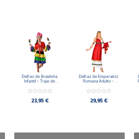
Disfraz de Brasileña 
Disfraz de Emperatriz 
Infantil – Traje de 
Romana Adulto – 
Rumbera y Samba 
Vestido de Diosa con 
a 
Tropical (Falda, Camisa 
Toga y Corona de 
y Pañuelo)
Laurel
23,95 €
29,95 €