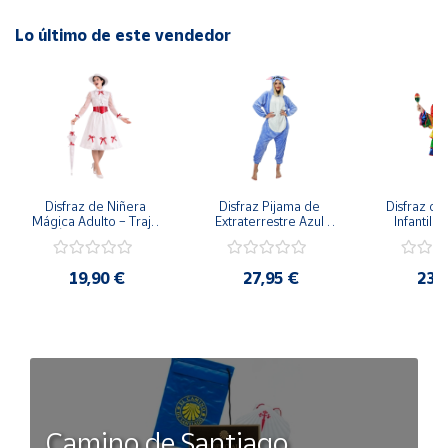
Lo último de este vendedor
Disfraz de Niñera 
Disfraz Pijama de 
Disfraz de 
Mágica Adulto – Traje 
Extraterrestre Azul 
Infantil –
de Época Victoriana 
para Adulto – Mono 
Rumbera 
de Mary Poppins con 
Kigurumi de 
Tropical 
Sombrero y Cinturón 
Alienígena Adorable
Camisa y
19,90 €
27,95 €
23,
(3 Piezas)
Camino de Santiago