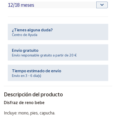
Productos
Solidarios
Ayuda
¿Tienes alguna duda?
Centro de Ayuda
Centro
de ayuda
Envío gratuito
Contacto
Envío responsable gratuito a partir de 20 €
Vendedores
Tiempo estimado de envío
Envío en 3 - 6 día(s)
Mapa de
vendedores
Descripción del producto
Hazte
vendedor
Disfraz de reno bebe
Área
vendedor
Incluye: mono, pies, capucha.