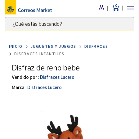
0
Menú
¿Qué estás buscando?
Nuestro
catálogo
Escribe
palabras
INICIO
JUGUETES Y JUEGOS
DISFRACES
clave
Alimentación
DISFRACES INFANTILES
para
Bebidas
buscar
Disfraz de reno bebe
Ocio y cultura
productos
Vendido por :
Disfraces Lucero
en
Juguetes y
juegos
Correos
Marca :
Disfraces Lucero
Market
Libros y
.
revistas
Merchandising
y regalos
Tienda de
Correos