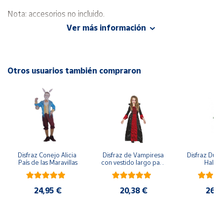
Nota: accesorios no incluido.
Cuenta
Ver más información
Área
cliente
Otros usuarios también compraron
Ubicación
Península
y
Baleares
Canarias,
Disfraz Conejo Alicia 
Disfraz de Vampiresa 
Disfraz Duen
Ceuta y
País de las Maravillas
con vestido largo para 
Hall
Melilla
niña
24,95 €
20,38 €
26,