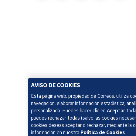
AVISO DE COOKIES
Esta página web, propiedad de Correos, utiliza coo
navegación, elaborar información estadística, anal
personalizada. Puedes hacer clic en
Aceptar
todas
puedes rechazar todas (salvo las cookies necesari
cookies deseas aceptar o rechazar, mediante la 
información en nuestra
Política de Cookies
.