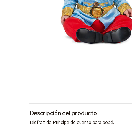
Artesanía
Oficina y
Papelería
Para Canarias,
Ceuta y Melilla
Más
populares
Bono
Cultural
Nuestros
vendedores
Las
novedades
Descripción del producto
de Correos
Market
Disfraz de Príncipe de cuento para bebé.