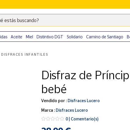
é estás buscando?
Escribe
palabras
clave
idas
Aceite
Miel
Distintivo DGT
Solidario
Camino de Santiago
B
para
buscar
DISFRACES INFANTILES
productos
en
Disfraz de Prínci
Correos
Market
bebé
.
Vendido por :
Disfraces Lucero
Marca :
Disfraces Lucero
0 | Comentario(s)