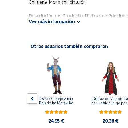
Contiene: Mono con cinturón.
Productos
Solidarios
Descripción del Producto: Disfraz de Príncipe
Ver más información
Ayuda
¡Convierte a tu pequeño en un verdadero prínci
sesiones de fotos o cualquier evento especial.
Centro
Contenido del disfraz:
Otros usuarios también compraron
de ayuda
Contacto
Mono con detalles de príncipe y cinturón inc
Este disfraz está confeccionado con materiales d
Vendedores
de magia y nobleza a cualquier ocasión!
Mapa de
vendedores
ijama Lobo 
Disfraz Conejo Alicia 
Disfraz de Vampiresa 
Gris
País de las Maravillas
con vestido largo para
Hazte
niña
vendedor
Área
,95 €
24,95 €
20,38 €
vendedor