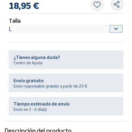
Productos
18,95 €
Solidarios
Talla
Ayuda
Centro
de ayuda
¿Tienes alguna duda?
Contacto
Centro de Ayuda
Vendedores
Envío gratuito
Envío responsable gratuito a partir de 20 €
Mapa de
vendedores
Tiempo estimado de envío
Hazte
Envío en 3 - 6 día(s)
vendedor
Área
vendedor
Descripción del producto