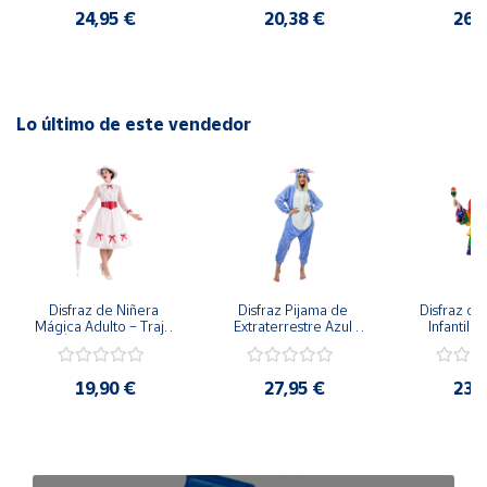
24,95 €
20,38 €
26,
Lo último de este vendedor
Disfraz de Niñera 
Disfraz Pijama de 
Disfraz de 
Mágica Adulto – Traje 
Extraterrestre Azul 
Infantil –
de Época Victoriana 
para Adulto – Mono 
Rumbera 
de Mary Poppins con 
Kigurumi de 
Tropical 
Sombrero y Cinturón 
Alienígena Adorable
Camisa y
19,90 €
27,95 €
23,
(3 Piezas)