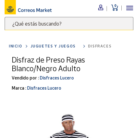
0
Menú
¿Qué estás buscando?
Nuestro
catálogo
Escribe
palabras
INICIO
JUGUETES Y JUEGOS
DISFRACES
clave
Alimentación
para
Disfraz de Preso Rayas
Bebidas
buscar
Blanco/Negro Adulto
Ocio y cultura
productos
en
Vendido por :
Disfraces Lucero
Juguetes y
juegos
Correos
Marca :
Disfraces Lucero
Market
Libros y
.
revistas
Merchandising
y regalos
Tienda de
Correos