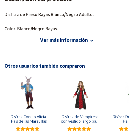
Cuenta
Disfraz de Preso Rayas Blanco/Negro Adulto.
Color: Blanco/Negro Rayas.
Área
cliente
Contiene: Camisa, pantalón y gorro.
Ver más información
Nota: Accesorios no incluidos.
Ubicación
Otros usuarios también compraron
Península
y
Baleares
Canarias,
Ceuta y
Melilla
Disfraz Conejo Alicia 
Disfraz de Vampiresa 
Disfraz Duen
País de las Maravillas
con vestido largo para 
Hall
niña