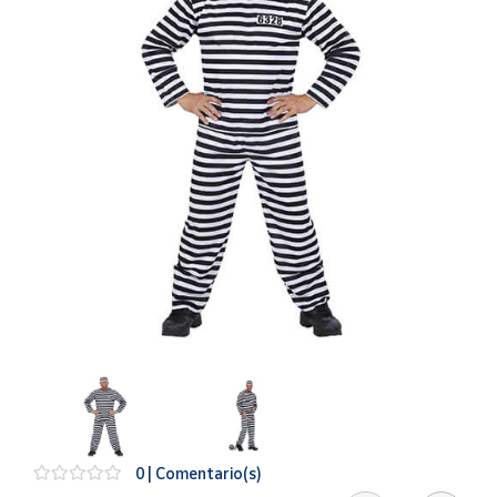
Artesanía
Oficina y
Papelería
Para Canarias,
Ceuta y Melilla
Más
populares
Bono
Cultural
Nuestros
vendedores
Las
novedades
de Correos
Market
0 | Comentario(s)