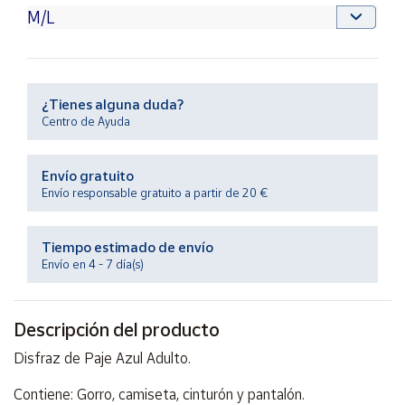
Productos
Solidarios
Ayuda
¿Tienes alguna duda?
Centro de Ayuda
Centro
de ayuda
Envío gratuito
Contacto
Envío responsable gratuito a partir de 20 €
Vendedores
Tiempo estimado de envío
Envío en 4 - 7 día(s)
Mapa de
vendedores
Descripción del producto
Hazte
vendedor
Disfraz de Paje Azul Adulto.
Área
vendedor
Contiene: Gorro, camiseta, cinturón y pantalón.