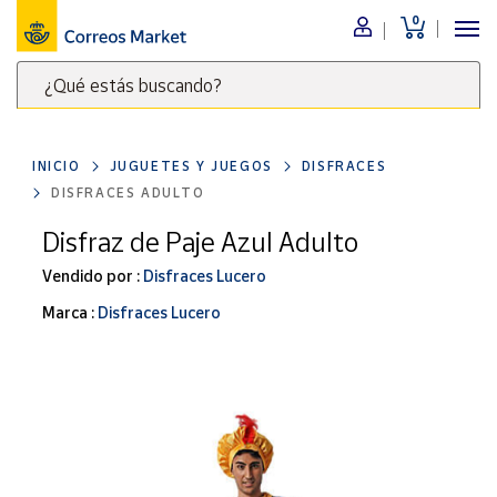
0
Menú
¿Qué estás buscando?
Nuestro
catálogo
Escribe
palabras
INICIO
JUGUETES Y JUEGOS
DISFRACES
clave
Alimentación
DISFRACES ADULTO
para
Bebidas
buscar
Disfraz de Paje Azul Adulto
Ocio y cultura
productos
Vendido por :
Disfraces Lucero
en
Juguetes y
juegos
Correos
Marca :
Disfraces Lucero
Market
Libros y
.
revistas
Merchandising
y regalos
Tienda de
Correos