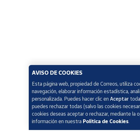
AVISO DE COOKIES
Esta página web, propiedad de Correos, utiliza coo
navegación, elaborar información estadística, anal
personalizada. Puedes hacer clic en
Aceptar
todas
puedes rechazar todas (salvo las cookies necesari
cookies deseas aceptar o rechazar, mediante la 
información en nuestra
Política de Cookies
.