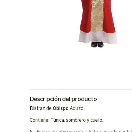
Artesanía
Oficina y
Papelería
Para Canarias,
Ceuta y Melilla
Más
populares
Bono
Cultural
Nuestros
vendedores
Descripción del producto
Las
Disfraz de
Obispo
Adulto.
novedades
de Correos
Contiene: Túnica, sombrero y cuello.
Market
El disfraz de obispo para adulto evoca la vestime