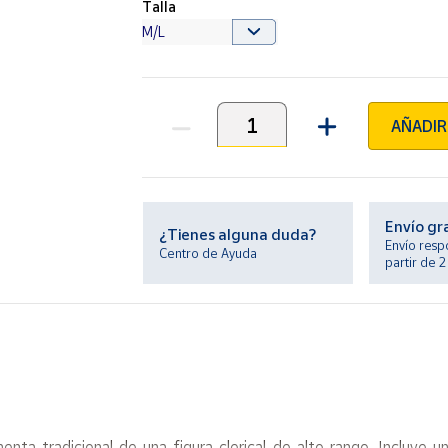
Talla
AÑADIR
Unidades
Envío gr
¿Tienes alguna duda?
Envío resp
Centro de Ayuda
partir de 
nta tradicional de una figura clerical de alto rango. Incluye u