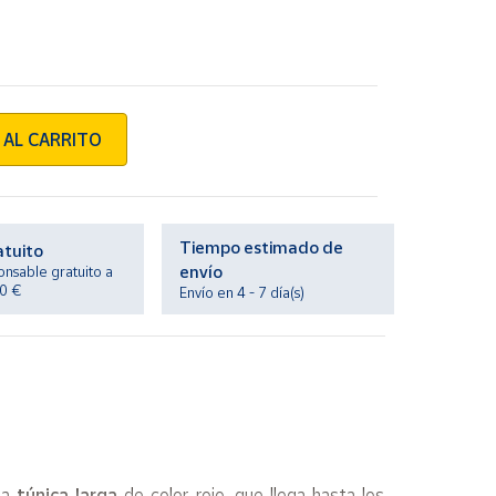
 AL CARRITO
Tiempo estimado de
atuito
envío
onsable gratuito a
20 €
Envío en 4 - 7 día(s)
na
túnica larga
de color rojo, que llega hasta los