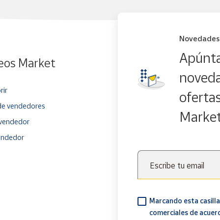
Novedades
Apúnta
eos Market
noveda
rir
oferta
e vendedores
Marke
vendedor
endedor
Escribe tu email
Marcando esta casilla
comerciales de acuer