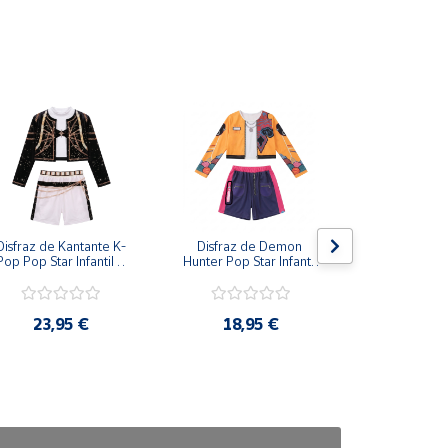
Disfraz de Kantante K-
Disfraz de Demon 
Disfraz de
Pop Pop Star Infantil – 
Hunter Pop Star Infantil 
Clásico con 
Conjunto de 3 Piezas 
– Conjunto Urbano de 
Capa para
para Niña
2 Piezas para Niña
23,95 €
18,95 €
24,9