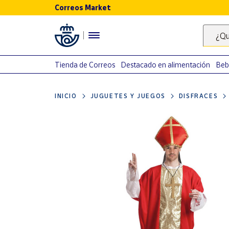
Correos Market
Menú
¿Qu
Nuestro
catálogo
Tienda de Correos
Destacado en alimentación
Beb
Alimentación
INICIO
JUGUETES Y JUEGOS
DISFRACES
Bebidas
Ocio y cultura
Juguetes y
juegos
Libros y
revistas
Merchandising
y regalos
Tienda de
Correos