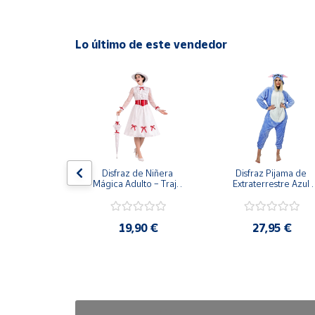
Cuenta
Lo último de este vendedor
Área
cliente
Ubicación
Península
stiza para 
Disfraz de Niñera 
Disfraz Pijama de 
y
dulto
Mágica Adulto – Traje 
Extraterrestre Azul 
Baleares
de Época Victoriana de 
para Adulto – Mono 
Mary Poppins con 
Kigurumi de Alienígen
Canarias,
Sombrero y Cinturón (3 
Adorable
Piezas)
90 €
19,90 €
27,95 €
Ceuta y
Melilla