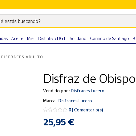
é estás buscando?
Escribe
palabras
clave
idas
Aceite
Miel
Distintivo DGT
Solidario
Camino de Santiago
B
para
buscar
DISFRACES ADULTO
productos
en
Disfraz de Obisp
Correos
Market
.
Vendido por :
Disfraces Lucero
Marca :
Disfraces Lucero
0 | Comentario(s)
25,95 €