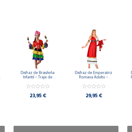
Disfraz de Brasileña 
Disfraz de Emperatriz 
Infantil – Traje de 
Romana Adulto – 
Rumbera y Samba 
Vestido de Diosa con 
a 
Tropical (Falda, Camisa 
Toga y Corona de 
y Pañuelo)
Laurel
23,95 €
29,95 €