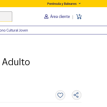
Península y Baleares
0
Área cliente
ono Cultural Joven
o Adulto