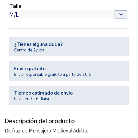
Productos
Talla
Solidarios
Ayuda
¿Tienes alguna duda?
Centro
de ayuda
Centro de Ayuda
Contacto
Envío gratuito
Envío responsable gratuito a partir de 20 €
Vendedores
Tiempo estimado de envío
Mapa de
Envío en 3 - 6 día(s)
vendedores
Hazte
vendedor
Descripción del producto
Área
Disfraz de Mensajero Medieval Adulto.
vendedor