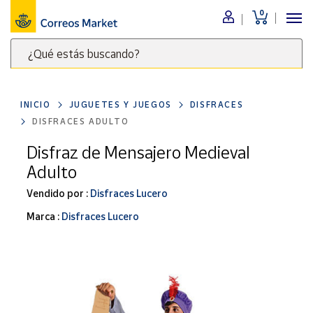
0
Menú
¿Qué estás buscando?
Nuestro
catálogo
Escribe
palabras
INICIO
JUGUETES Y JUEGOS
DISFRACES
clave
Alimentación
DISFRACES ADULTO
para
Bebidas
buscar
Disfraz de Mensajero Medieval
Ocio y cultura
productos
Adulto
en
Juguetes y
juegos
Correos
Vendido por :
Disfraces Lucero
Market
Libros y
Marca :
Disfraces Lucero
.
revistas
Merchandising
y regalos
Tienda de
Correos