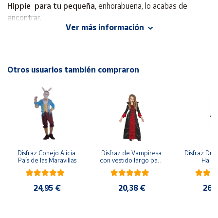
Hippie
para tu pequeña,
enhorabuena, lo acabas de
encontrar.
Cuenta
Ver más información
Contiene:
Turbante, camisa con chaleco y pantalón.
Área
cliente
Otros usuarios también compraron
Ubicación
Península
y
Baleares
Canarias,
Disfraz Conejo Alicia 
Disfraz de Vampiresa 
Disfraz Duen
Ceuta y
País de las Maravillas
con vestido largo para 
Hall
Melilla
niña
24,95 €
20,38 €
26,