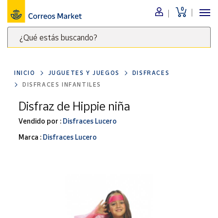
0
Menú
¿Qué estás buscando?
Nuestro
catálogo
Escribe
palabras
INICIO
JUGUETES Y JUEGOS
DISFRACES
clave
Alimentación
DISFRACES INFANTILES
para
Bebidas
buscar
Disfraz de Hippie niña
Ocio y cultura
productos
Vendido por :
Disfraces Lucero
en
Juguetes y
juegos
Correos
Marca :
Disfraces Lucero
Market
Libros y
.
revistas
Merchandising
y regalos
Tienda de
Correos