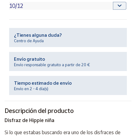
Productos
Solidarios
Ayuda
¿Tienes alguna duda?
Centro de Ayuda
Centro
de ayuda
Envío gratuito
Contacto
Envío responsable gratuito a partir de 20 €
Vendedores
Tiempo estimado de envío
Envío en 2 - 4 día(s)
Mapa de
vendedores
Descripción del producto
Hazte
vendedor
Disfraz de Hippie niña
Área
vendedor
Si lo que estabas buscando era uno de los disfraces de