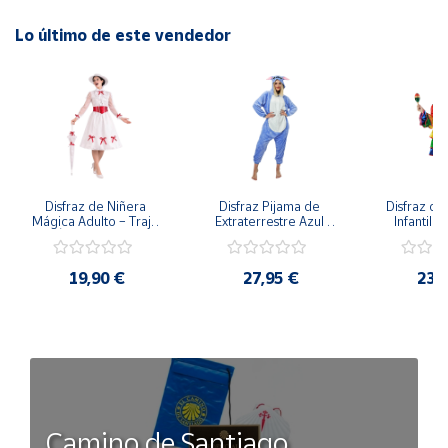
Lo último de este vendedor
Disfraz de Niñera 
Disfraz Pijama de 
Disfraz de 
Mágica Adulto – Traje 
Extraterrestre Azul 
Infantil –
de Época Victoriana 
para Adulto – Mono 
Rumbera 
de Mary Poppins con 
Kigurumi de 
Tropical 
Sombrero y Cinturón 
Alienígena Adorable
Camisa y
19,90 €
27,95 €
23,
(3 Piezas)
Camino de Santiago