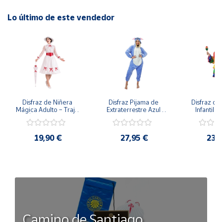
Lo último de este vendedor
Disfraz de Niñera 
Disfraz Pijama de 
Disfraz de 
Mágica Adulto – Traje 
Extraterrestre Azul 
Infantil –
de Época Victoriana 
para Adulto – Mono 
Rumbera 
de Mary Poppins con 
Kigurumi de 
Tropical 
Sombrero y Cinturón 
Alienígena Adorable
Camisa y
19,90 €
27,95 €
23,
(3 Piezas)
Camino de Santiago