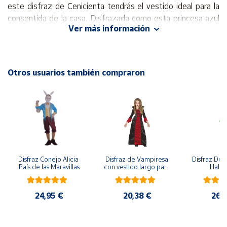
este disfraz de Cenicienta tendrás el vestido ideal para la
consentida de la casa. Disfrazada como esta princesa azul
Cuenta
Ver más información
de Disney será la niña más hermosa de la fiesta de
disfraces.
Área
cliente
Contiene: Vestido.
Otros usuarios también compraron
Nota: Accesorios no incluidos.
Ubicación
Península
y
Baleares
Canarias,
Disfraz Conejo Alicia 
Disfraz de Vampiresa 
Disfraz Duen
Ceuta y
País de las Maravillas
con vestido largo para 
Hall
Melilla
niña
24,95 €
20,38 €
26,