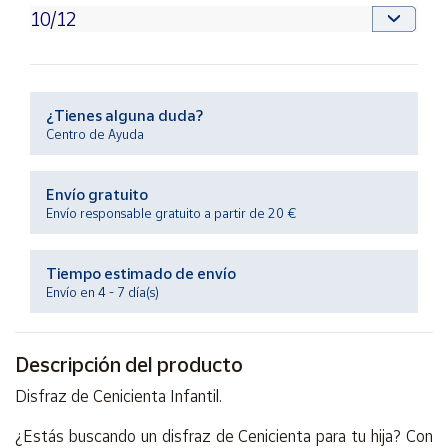
Productos
Solidarios
Ayuda
¿Tienes alguna duda?
Centro de Ayuda
Centro
de ayuda
Envío gratuito
Contacto
Envío responsable gratuito a partir de 20 €
Vendedores
Tiempo estimado de envío
Envío en 4 - 7 día(s)
Mapa de
vendedores
Descripción del producto
Hazte
vendedor
Disfraz de Cenicienta Infantil.
Área
vendedor
¿Estás buscando un disfraz de Cenicienta para tu hija? Con