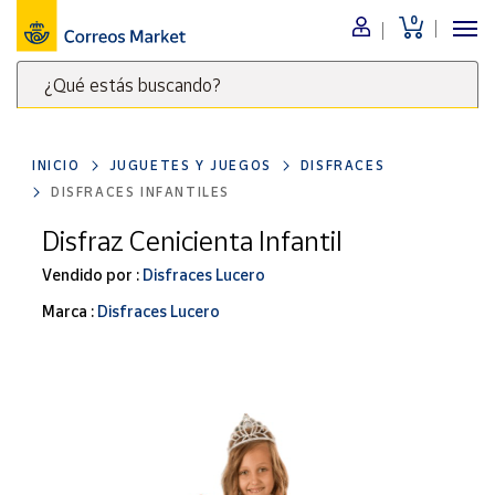
0
Menú
¿Qué estás buscando?
Nuestro
catálogo
Escribe
palabras
INICIO
JUGUETES Y JUEGOS
DISFRACES
clave
Alimentación
DISFRACES INFANTILES
para
Bebidas
buscar
Disfraz Cenicienta Infantil
Ocio y cultura
productos
Vendido por :
Disfraces Lucero
en
Juguetes y
juegos
Correos
Marca :
Disfraces Lucero
Market
Libros y
.
revistas
Merchandising
y regalos
Tienda de
Correos