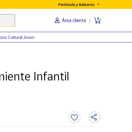
Península y Baleares
0
Área cliente
ono Cultural Joven
iente Infantil