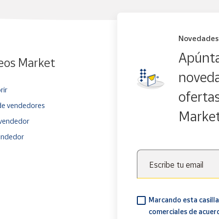
Novedades
Apúnta
eos Market
noveda
rir
oferta
e vendedores
Marke
vendedor
endedor
Escribe tu email
Marcando esta casilla
comerciales de acuer