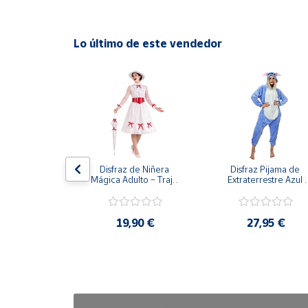
Cuenta
Lo último de este vendedor
Área
cliente
Ubicación
Península
stiza para 
Disfraz de Niñera 
Disfraz Pijama de 
y
dulto
Mágica Adulto – Traje 
Extraterrestre Azul 
Baleares
de Época Victoriana de 
para Adulto – Mono 
Mary Poppins con 
Kigurumi de Alienígen
Canarias,
Sombrero y Cinturón (3 
Adorable
Piezas)
90 €
19,90 €
27,95 €
Ceuta y
Melilla