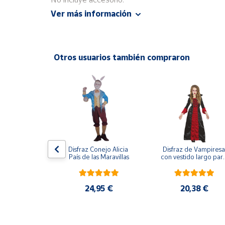
Productos
Ver más información
Solidarios
Ayuda
Otros usuarios también compraron
Centro
de ayuda
Contacto
Vendedores
ijama Lobo 
Disfraz Conejo Alicia 
Disfraz de Vampiresa 
Gris
Mapa de
País de las Maravillas
con vestido largo para
niña
vendedores
Hazte
,95 €
24,95 €
20,38 €
vendedor
Área
vendedor