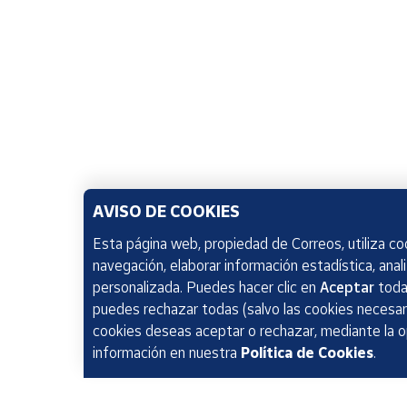
AVISO DE COOKIES
Esta página web, propiedad de Correos, utiliza coo
navegación, elaborar información estadística, anal
personalizada. Puedes hacer clic en
Aceptar
todas
puedes rechazar todas (salvo las cookies necesari
cookies deseas aceptar o rechazar, mediante la 
información en nuestra
Política de Cookies
.