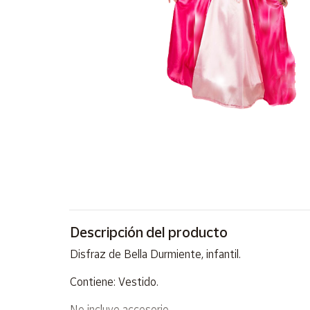
Artesanía
Oficina y
Papelería
Para Canarias,
Ceuta y Melilla
Más
populares
Bono
Cultural
Nuestros
vendedores
Descripción del producto
Las
Disfraz de Bella Durmiente, infantil.
novedades
de Correos
Contiene: Vestido.
Market
No incluye accesorio.