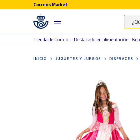
Correos Market
Menú
¿Qu
Nuestro
catálogo
Tienda de Correos
Destacado en alimentación
Beb
Alimentación
INICIO
JUGUETES Y JUEGOS
DISFRACES
Bebidas
Ocio y cultura
Juguetes y
juegos
Libros y
revistas
Merchandising
y regalos
Tienda de
Correos