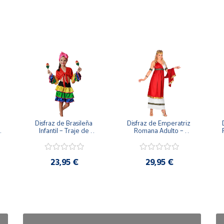
Disfraz de Brasileña 
Disfraz de Emperatriz 
Infantil – Traje de 
Romana Adulto – 
Rumbera y Samba 
Vestido de Diosa con 
a 
Tropical (Falda, Camisa 
Toga y Corona de 
y Pañuelo)
Laurel
23,95 €
29,95 €