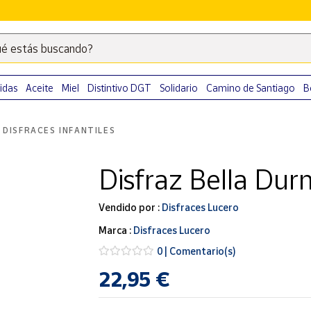
é estás buscando?
Escribe
palabras
clave
idas
Aceite
Miel
Distintivo DGT
Solidario
Camino de Santiago
B
para
buscar
DISFRACES INFANTILES
productos
en
Disfraz Bella Durm
Correos
Market
.
Vendido por :
Disfraces Lucero
Marca :
Disfraces Lucero
0 | Comentario(s)
22,95 €