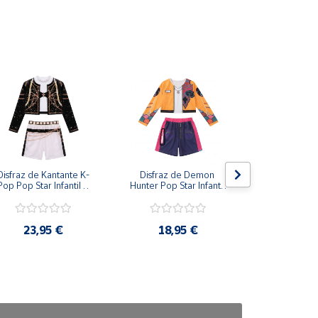
Disfraz de Kantante K-
Disfraz de Demon 
Disfraz de
Pop Pop Star Infantil – 
Hunter Pop Star Infantil 
Clásico con 
Conjunto de 3 Piezas 
– Conjunto Urbano de 
Capa para
para Niña
2 Piezas para Niña
23,95 €
18,95 €
24,9