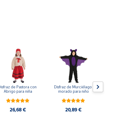
isfraz de Pastora con 
Disfraz de Murciélago 
Disfraz Poli
Abrigo para niña
morado para niño
20,9
26,68 €
20,89 €