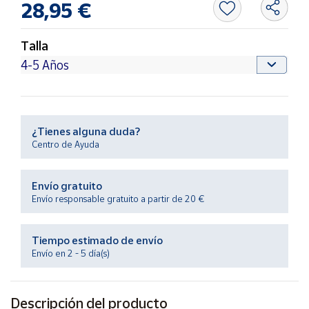
28,95 €
Productos
Solidarios
Talla
Ayuda
Centro
de ayuda
¿Tienes alguna duda?
Contacto
Centro de Ayuda
Vendedores
Envío gratuito
Envío responsable gratuito a partir de 20 €
Mapa de
vendedores
Tiempo estimado de envío
Hazte
Envío en 2 - 5 día(s)
vendedor
Área
vendedor
Descripción del producto