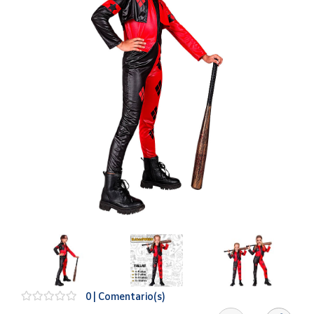
Artesanía
Oficina y
Papelería
Para Canarias,
Ceuta y Melilla
Más
populares
Bono
Cultural
Nuestros
vendedores
Las
novedades
de Correos
Market
0 | Comentario(s)