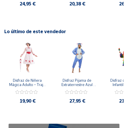
24,95 €
20,38 €
26,
imágenes.
Lo último de este vendedor
Disfraz de Niñera 
Disfraz Pijama de 
Disfraz de 
Mágica Adulto – Traje 
Extraterrestre Azul 
Infantil –
de Época Victoriana 
para Adulto – Mono 
Rumbera 
de Mary Poppins con 
Kigurumi de 
Tropical 
Sombrero y Cinturón 
Alienígena Adorable
Camisa y
19,90 €
27,95 €
23,
(3 Piezas)