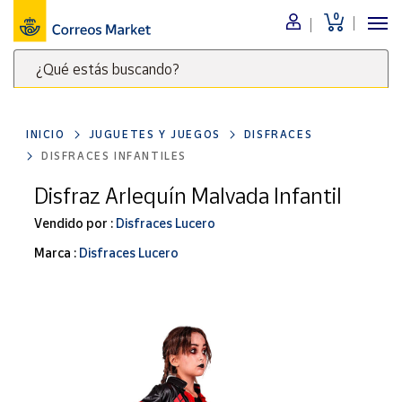
0
Menú
¿Qué estás buscando?
Nuestro
catálogo
Escribe
palabras
INICIO
JUGUETES Y JUEGOS
DISFRACES
clave
Alimentación
DISFRACES INFANTILES
para
Bebidas
buscar
Disfraz Arlequín Malvada Infantil
Ocio y cultura
productos
Vendido por :
Disfraces Lucero
en
Juguetes y
juegos
Correos
Marca :
Disfraces Lucero
Market
Libros y
.
revistas
Merchandising
y regalos
Tienda de
Correos