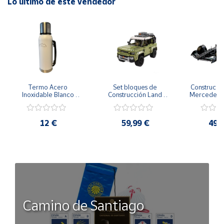
Lo último de este vendedor
Vegano.
Libre de crueldad animal.
Libre de aditivos químicos, parabenos o aditivos
animales.
Termo Acero 
Set bloques de 
Construcció
Inoxidable Blanco 
Construcción Land 
Mercedes A
1000ml AlmaZen
Rover Defender 4x4 
1642 Pcs 
2573 Pc
12 €
59,99 €
49,
Camino de Santiago