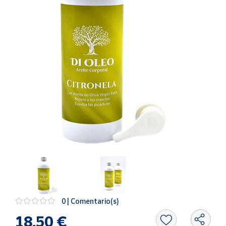
Artesanía
Oficina y
Papelería
Para Canarias,
Ceuta y Melilla
Más
populares
Bono
Cultural
Nuestros
vendedores
Las
novedades
de Correos
0 | Comentario(s)
Market
18,50 €