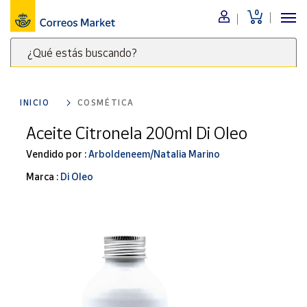
0
Menú
¿Qué estás buscando?
Nuestro
catálogo
Escribe
palabras
INICIO
COSMÉTICA
clave
Alimentación
para
Aceite Citronela 200ml Di Oleo
Bebidas
buscar
Ocio y cultura
Vendido por :
Arboldeneem/Natalia Marino
productos
en
Juguetes y
Marca :
Di Oleo
juegos
Correos
Market
Libros y
.
revistas
Merchandising
y regalos
Tienda de
Correos