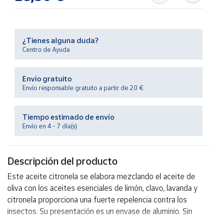
Productos
Solidarios
¿Tienes alguna duda?
Ayuda
Centro de Ayuda
Centro
Envío gratuito
de ayuda
Envío responsable gratuito a partir de 20 €
Contacto
Tiempo estimado de envío
Vendedores
Envío en 4 - 7 día(s)
Mapa de
Descripción del producto
vendedores
Este aceite citronela se elabora mezclando el aceite de
Hazte
vendedor
oliva con los aceites esenciales de limón, clavo, lavanda y
citronela proporciona una fuerte repelencia contra los
Área
vendedor
insectos. Su presentación es un envase de aluminio. Sin