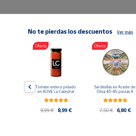
Artesanía
Oficina y
Papelería
Para Canarias,
No te pierdas los descuentos
Ver más
Ceuta y Melilla
Oferta
Oferta
Más
populares
Bono
Cultural
lancos 10-
Tomate entero pelado 
Sardinillas en Aceite de 
o gourmet 
Nuestros
en AOVE La Catedral 
Oliva 40-45 piezas A 
g
ER-630
Churrusquiña
vendedores
Las
9,99 €
9,99 €
8,99 €
7,50 €
6,80 €
novedades
de Correos
Market