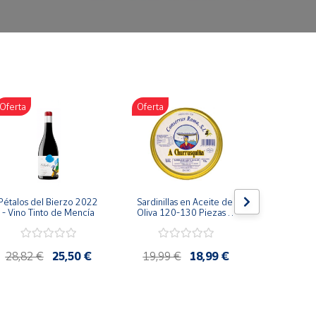
Oferta
Oferta
Oferta
Pétalos del Bierzo 2022 
Sardinillas en Aceite de 
Bonito d
- Vino Tinto de Mencía
Oliva 120-130 Piezas A 
escabeche
Churrusquiña - 
Conservas Gallegas 
Premium
28,82 €
25,50 €
19,99 €
18,99 €
4,85 