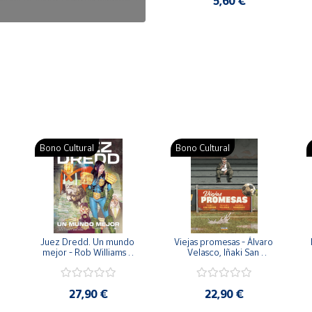
7,50 €
5,60 €
Bono Cultural
Bono Cultural
 
Juez Dredd. Un mundo 
Viejas promesas - Álvaro 
mejor - Rob Williams y 
Velasco, Iñaki San 
Arthur Wyatt
Román y Pedro 
Rodríguez
27,90 €
22,90 €