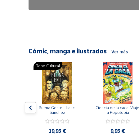
6,47 €
8,25 €
Cómic, manga e ilustrados
Ver más
Bono Cultural
ón del 
Buena Gente - Isaac 
Ciencia de la caca: Viaje
encia en 
Sánchez
a Popotopía
ic
9 €
19,95 €
9,95 €