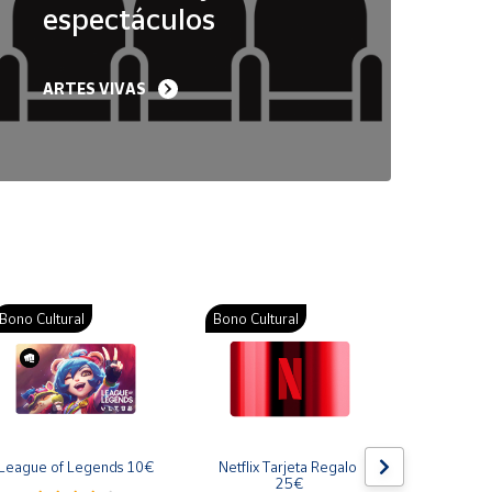
espectáculos
ARTES VIVAS
Bono Cultural
Bono Cultural
Bono Cult
League of Legends 10€
Netflix Tarjeta Regalo 
Gift Card
25€