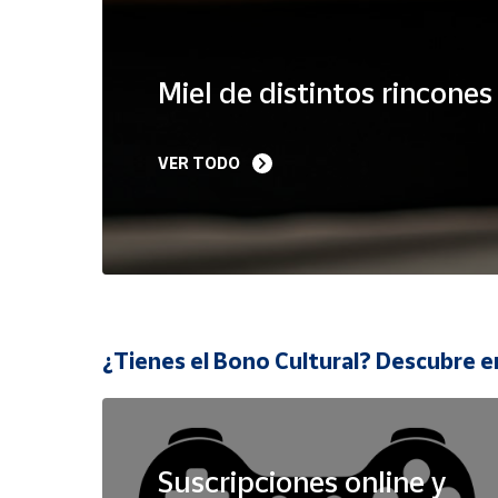
Cuenta
Miel de distintos rincone
Área
cliente
VER TODO
Ubicación
Península
y
Baleares
Canarias,
¿Tienes el Bono Cultural? Descubre e
Ceuta y
Melilla
Suscripciones online y