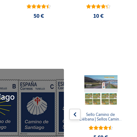
50 €
10 €
NOVEDAD
iago
x5
x5
Tusello Camino de 
Sello Camino de 
ck 
Santiago 2026 | La 
Liébana | Sellos Camino 
Flecha Amarilla | Tarifa 
de Santiago del Norte
A | Pack de 5