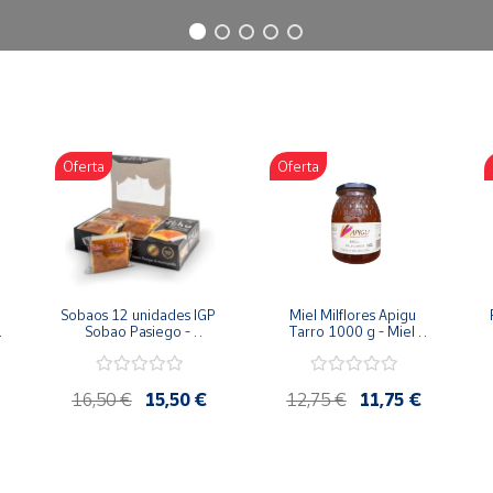
Oferta
Oferta
Sobaos 12 unidades IGP 
Miel Milflores Apigu 
Sobao Pasiego - 
Tarro 1000 g - Miel 
Paquete 1 Kg
Artesana de la Alcarria
16,50 €
15,50 €
12,75 €
11,75 €