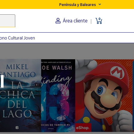
Península y Baleares
0
Área cliente
ono Cultural Joven
orma
l