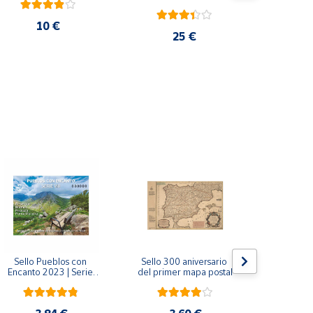
10 €
25 €
Sello Pueblos con 
Sello 300 aniversario 
Sello Mil
Encanto 2023 | Serie 
del primer mapa postal
funda
VIII I Bagergue, Briones, 
Monaste
Pedraza y Ponte 
Salvador d
Maceira | Hoja bloque
(Asturi