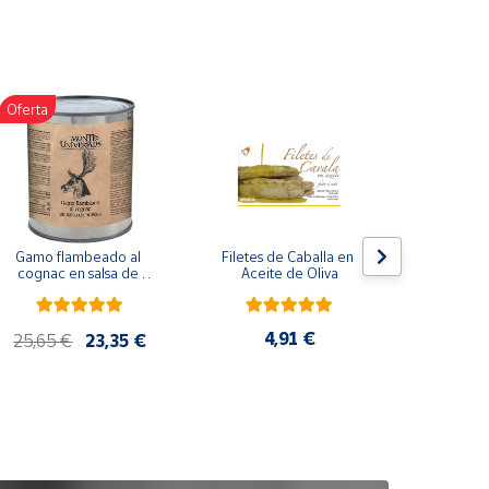
Oferta
Gamo flambeado al 
Filetes de Caballa en 
Pack 
cognac en salsa de 
Aceite de Oliva
compuesto
nueces (865 g)
de co
ela
artes
4,91 €
25,65 €
23,35 €