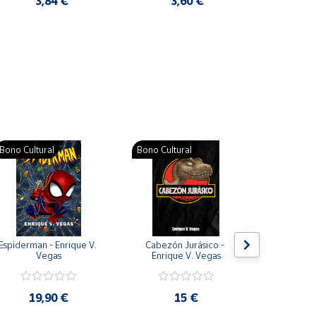
3,84 €
3,60 €
2
Pat
Bono Cultural
Bono Cultural
Bono Cult
Espiderman - Enrique V. 
Cabezón Jurásico - 
Jarripot
Vegas
Enrique V. Vegas
cabezón 
V
19,90 €
15 €
19