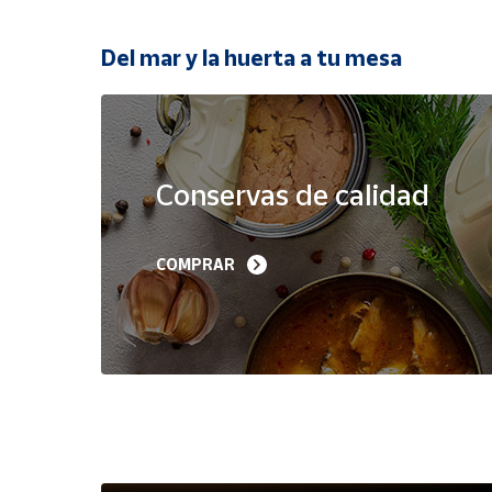
Productos
Solidarios
Del mar y la huerta a tu mesa
Ayuda
Oferta
Centro
de ayuda
Conservas de calidad
Contacto
Filetes de Melva 
Sardinillas en Aceite 
COMPRAR
Canutera de Barbate 
Oliva 40-45 piezas A
Vendedores
525 g
Churrusquiña
35,90 €
7,50 €
6,80 €
Mapa de
vendedores
Hazte
vendedor
Área
vendedor