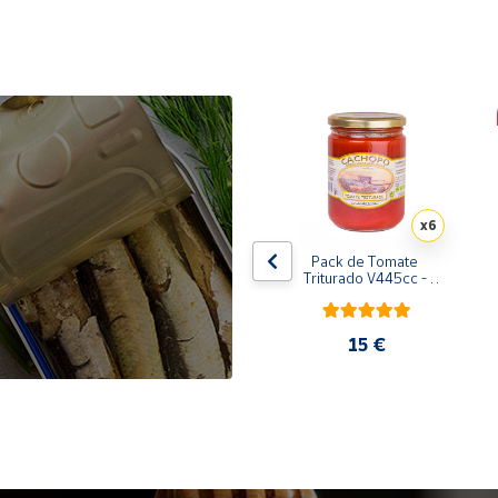
x10
x6
de 
Pack de 10 latas de 
Pack de Tomate 
 
Sardinillas en aceite de 
Triturado V445cc - 
oliva 125 ml
6x400g
31,35 €
15 €