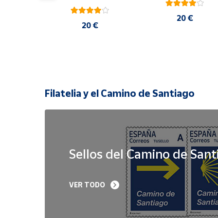
20 €
 €
20 €
Filatelia y el Camino de Santiago
Sellos del Camino de Sant
Sello Iglesia 
Sello Año Jubilar 
VER TODO
prerrománica de 
Lebaniego 2023 I Pa
Priesca. Asturias | Serie 
de 5
Patrimonio Histórico | 
Hoja Bloque