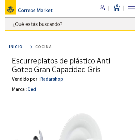
0
Menú
¿Qué estás buscando?
Nuestro
catálogo
Escribe
palabras
INICIO
COCINA
clave
Alimentación
para
Escurreplatos de plástico Anti
Bebidas
buscar
Goteo Gran Capacidad Gris
Ocio y cultura
productos
en
Vendido por :
Radarshop
Juguetes y
juegos
Correos
Marca :
Ded
Market
Libros y
.
revistas
Merchandising
y regalos
Tienda de
Correos