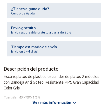
Productos
Solidarios
¿Tienes alguna duda?
Centro de Ayuda
Ayuda
Envío gratuito
Envío responsable gratuito a partir de 20 €
Centro
de ayuda
Tiempo estimado de envío
Contacto
Envío en 3 - 4 día(s)
Vendedores
Descripción del producto
Mapa de
Escurreplatos de plástico escurridor de platos 2 módulos
vendedores
con Bandeja Anti Goteo Resistente PP5 Gran Capacidad
Hazte
Color Gris.
vendedor
Tamaño: 48X38X10,5
Área
Ver más información
vendedor
Color: Gris