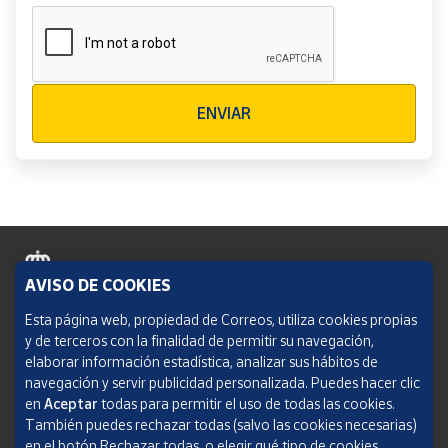
Verificación reCAPTCHA
ENVIAR
AVISO DE COOKIES
Política de cookies
Esta página web, propiedad de Correos, utiliza cookies propias
y de terceros con la finalidad de permitir su navegación,
Aviso legal
elaborar información estadística, analizar sus hábitos de
navegación y servir publicidad personalizada. Puedes hacer clic
Condiciones del servicio
en
Aceptar
todas para permitir el uso de todas las cookies.
También puedes rechazar todas (salvo las cookies necesarias)
Política de Privacidad Web
en el botón Rechazar todas, o elegir qué tipo de cookies