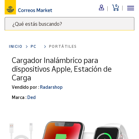
0
Menú
¿Qué estás buscando?
Nuestro
catálogo
Escribe
palabras
INICIO
PC
PORTÁTILES
clave
Alimentación
para
Cargador Inalámbrico para
Bebidas
buscar
dispositivos Apple, Estación de
Ocio y cultura
productos
Carga
en
Juguetes y
juegos
Correos
Vendido por :
Radarshop
Market
Libros y
Marca :
Ded
.
revistas
Merchandising
y regalos
Tienda de
Correos