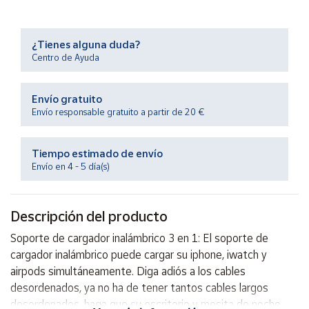
Productos
Solidarios
¿Tienes alguna duda?
Centro de Ayuda
Ayuda
Envío gratuito
Centro
de ayuda
Envío responsable gratuito a partir de 20 €
Contacto
Tiempo estimado de envío
Envío en 4 - 5 día(s)
Vendedores
Descripción del producto
Mapa de
vendedores
Soporte de cargador inalámbrico 3 en 1: El soporte de
Hazte
cargador inalámbrico puede cargar su iphone, iwatch y
vendedor
airpods simultáneamente. Diga adiós a los cables
Área
desordenados, ya no ha de tener tantos cables largos
vendedor
desordenados, haga que su escritorio y mesita de noche