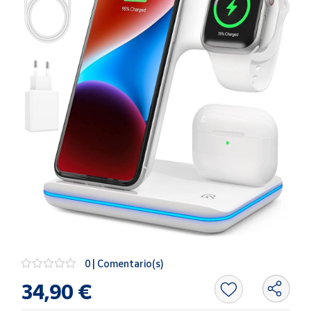
Artesanía
Oficina y
Papelería
Para Canarias,
Ceuta y Melilla
Más
populares
Bono
Cultural
Nuestros
vendedores
Las
novedades
0 | Comentario(s)
de Correos
Market
34,90 €