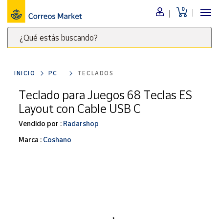
0
Menú
¿Qué estás buscando?
Nuestro
catálogo
Escribe
palabras
INICIO
PC
TECLADOS
clave
Alimentación
para
Teclado para Juegos 68 Teclas ES
Bebidas
buscar
Layout con Cable USB C
Ocio y cultura
productos
en
Vendido por :
Radarshop
Juguetes y
juegos
Correos
Marca :
Coshano
Market
Libros y
.
revistas
Merchandising
y regalos
Tienda de
Correos