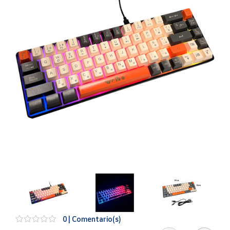
Artesanía
Oficina y
Papelería
Para Canarias,
Ceuta y Melilla
Más
populares
Bono
Cultural
Nuestros
vendedores
Las
novedades
de Correos
Market
0 | Comentario(s)