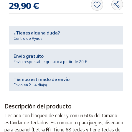
Productos
29,90 €
Solidarios
Ayuda
¿Tienes alguna duda?
Centro de Ayuda
Centro
de ayuda
Envío gratuito
Contacto
Envío responsable gratuito a partir de 20 €
Vendedores
Tiempo estimado de envío
Envío en 2 - 4 día(s)
Mapa de
vendedores
Descripción del producto
Hazte
vendedor
Teclado con bloqueo de color y con un 60% del tamaño
Área
estándar de teclados. Es compacto para juegos, diseñado
vendedor
para español (
Letra Ñ
). Tiene 68 teclas y tiene teclas de