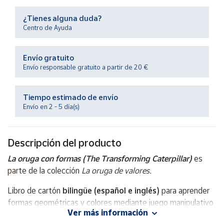
Productos
Solidarios
¿Tienes alguna duda?
Centro de Ayuda
Ayuda
Envío gratuito
Envío responsable gratuito a partir de 20 €
Centro
de ayuda
Tiempo estimado de envío
Contacto
Envío en 2 - 5 día(s)
Vendedores
Descripción del producto
Mapa de
La oruga con formas (The Transforming Caterpillar)
es
vendedores
parte de la colección
La oruga de valores.
Hazte
Libro de cartón
bilingüe (español e inglés)
para aprender
vendedor
formas geométricas y colores mediante juego manipulativo
Área
Ver más información
y desarrollo temprano.
La oruga con formas (The
vendedor