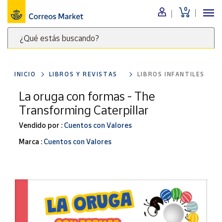
0
Menú
¿Qué estás buscando?
Nuestro
catálogo
Escribe
palabras
INICIO
LIBROS Y REVISTAS
LIBROS INFANTILES
clave
Alimentación
para
La oruga con formas - The
Bebidas
buscar
Transforming Caterpillar
Ocio y cultura
productos
en
Vendido por :
Cuentos con Valores
Juguetes y
juegos
Correos
Marca :
Cuentos con Valores
Market
Libros y
.
revistas
Merchandising
y regalos
Tienda de
Correos