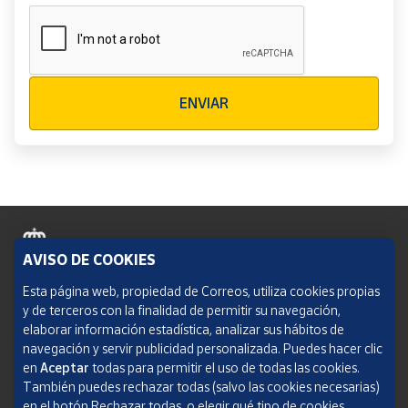
Verificación reCAPTCHA
ENVIAR
AVISO DE COOKIES
Política de cookies
Esta página web, propiedad de Correos, utiliza cookies propias
y de terceros con la finalidad de permitir su navegación,
Aviso legal
elaborar información estadística, analizar sus hábitos de
navegación y servir publicidad personalizada. Puedes hacer clic
Condiciones del servicio
en
Aceptar
todas para permitir el uso de todas las cookies.
También puedes rechazar todas (salvo las cookies necesarias)
Política de Privacidad Web
en el botón Rechazar todas, o elegir qué tipo de cookies