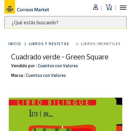
0
Menú
¿Qué estás buscando?
Nuestro
catálogo
Escribe
palabras
INICIO
LIBROS Y REVISTAS
LIBROS INFANTILES
clave
Alimentación
para
Cuadrado verde - Green Square
Bebidas
buscar
Ocio y cultura
Vendido por :
Cuentos con Valores
productos
en
Juguetes y
Marca :
Cuentos con Valores
juegos
Correos
Market
Libros y
.
revistas
Merchandising
y regalos
Tienda de
Correos