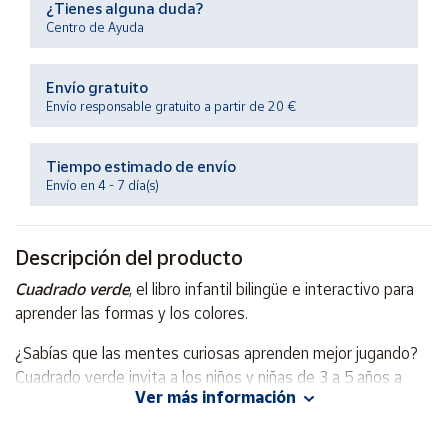
¿Tienes alguna duda?
Productos
Solidarios
Centro de Ayuda
Envío gratuito
Ayuda
Envío responsable gratuito a partir de 20 €
Centro
de ayuda
Tiempo estimado de envío
Envío en 4 - 7 día(s)
Contacto
Descripción del producto
Vendedores
Cuadrado verde
, el libro infantil bilingüe e interactivo para
aprender las formas y los colores.
Mapa de
vendedores
¿Sabías que las mentes curiosas aprenden mejor jugando?
Hazte
Cuadrado verde invita a los niños y niñas de 3 a 5 años a
vendedor
Ver más información
girar, descubrir y aprender formas y colores de una manera
Área
completamente nueva. Este original libro de cartón bilingüe
vendedor