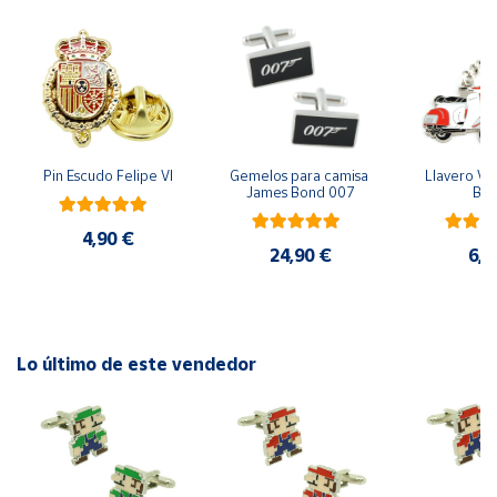
Cuenta
Área
cliente
Pin Escudo Felipe VI
Gemelos para camisa 
Llavero Ves
James Bond 007
Bla
Ubicación
4,90 €
24,90 €
6,9
Península
y
Baleares
Canarias,
Ceuta y
Lo último de este vendedor
Melilla