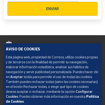
Verificación reCAPTCHA
ENVIAR
AVISO DE COOKIES
Política de cookies
Esta página web, propiedad de Correos, utiliza cookies propias
y de terceros con la finalidad de permitir su navegación,
Aviso legal
elaborar información estadística, analizar sus hábitos de
navegación y servir publicidad personalizada. Puedes hacer clic
Condiciones del servicio
en
Aceptar
todas para permitir el uso de todas las cookies.
También puedes rechazar todas (salvo las cookies necesarias)
Política de Privacidad Web
en el botón Rechazar todas, o elegir qué tipo de cookies
deseas aceptar o rechazar, mediante la opción
Configurar
Informe de transparencia
Cookies.
Puedes obtener más información en nuestra
Política
SOCIEDAD ESTATAL CORREOS Y TELÉGRAFOS, S.A., S.M.E. Todos los derechos
de Cookies
.