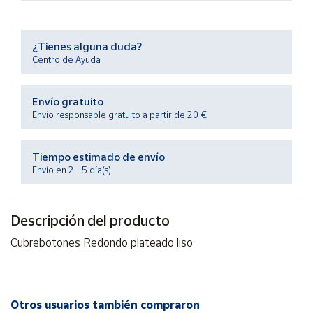
Productos
Solidarios
¿Tienes alguna duda?
Centro de Ayuda
Ayuda
Envío gratuito
Centro
de ayuda
Envío responsable gratuito a partir de 20 €
Contacto
Tiempo estimado de envío
Envío en 2 - 5 día(s)
Vendedores
Descripción del producto
Mapa de
vendedores
Cubrebotones Redondo plateado liso
Hazte
vendedor
Área
vendedor
Otros usuarios también compraron