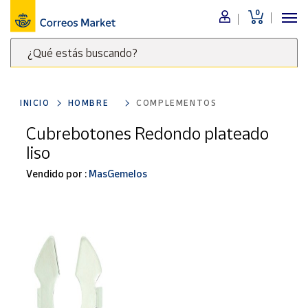
0
Menú
¿Qué estás buscando?
Nuestro
catálogo
Escribe
palabras
INICIO
HOMBRE
COMPLEMENTOS
clave
Alimentación
para
Cubrebotones Redondo plateado
Bebidas
buscar
liso
Ocio y cultura
productos
en
Vendido por :
MasGemelos
Juguetes y
juegos
Correos
Market
Libros y
.
revistas
Merchandising
y regalos
Tienda de
Correos