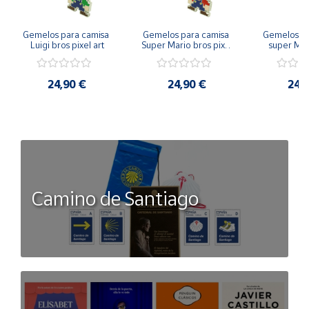
Gemelos para camisa 
Gemelos para camisa 
Gemelos pa
Luigi bros pixel art
Super Mario bros pixel 
super Mari
art
Luigi pi
24,90 €
24,90 €
24,
Camino de Santiago