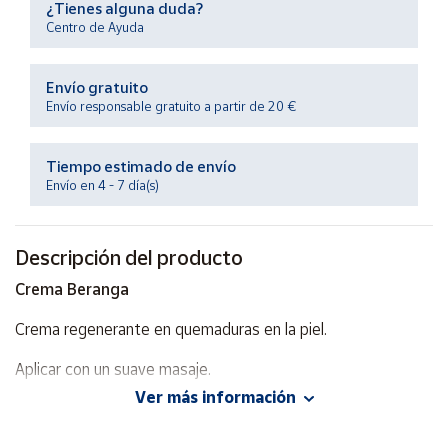
¿Tienes alguna duda?
Productos
Solidarios
Centro de Ayuda
Envío gratuito
Ayuda
Envío responsable gratuito a partir de 20 €
Centro
de ayuda
Tiempo estimado de envío
Envío en 4 - 7 día(s)
Contacto
Descripción del producto
Vendedores
Crema Beranga
Mapa de
Crema regenerante en quemaduras en la piel.
vendedores
Hazte
Aplicar con un suave masaje.
vendedor
Ver más información
Área
vendedor