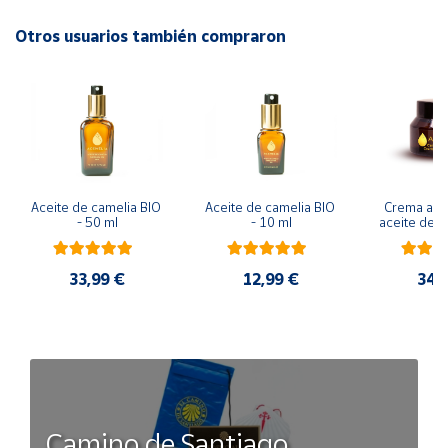
Otros usuarios también compraron
Cuenta
Área
cliente
Ubicación
Aceite de camelia BIO 
Aceite de camelia BIO 
Crema anti
- 50 ml
- 10 ml
aceite de c
Península
- 50
y
Baleares
33,99 €
12,99 €
34,
Canarias,
Ceuta y
Melilla
Camino de Santiago