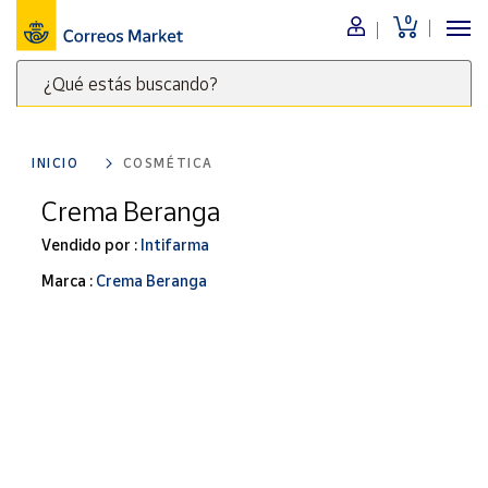
0
Menú
¿Qué estás buscando?
Nuestro
catálogo
Escribe
palabras
INICIO
COSMÉTICA
clave
Alimentación
para
Crema Beranga
Bebidas
buscar
Ocio y cultura
Vendido por :
Intifarma
productos
en
Juguetes y
Marca :
Crema Beranga
juegos
Correos
Market
Libros y
.
revistas
Merchandising
y regalos
Tienda de
Correos