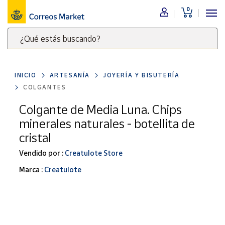
0
Menú
¿Qué estás buscando?
Nuestro
catálogo
Escribe
palabras
INICIO
ARTESANÍA
JOYERÍA Y BISUTERÍA
clave
Alimentación
COLGANTES
para
Bebidas
buscar
Colgante de Media Luna. Chips
Ocio y cultura
productos
minerales naturales - botellita de
en
Juguetes y
cristal
juegos
Correos
Market
Vendido por :
Creatulote Store
Libros y
.
revistas
Marca :
Creatulote
Merchandising
y regalos
Tienda de
Correos