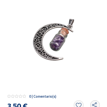
Artesanía
Oficina y
Papelería
Para Canarias,
Ceuta y Melilla
Más
populares
Bono
Cultural
Nuestros
vendedores
Las
novedades
de Correos
0 | Comentario(s)
Market
3,50 €