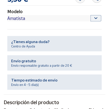
Productos
Solidarios
Modelo
Ayuda
Centro
de ayuda
¿Tienes alguna duda?
Centro de Ayuda
Contacto
Envío gratuito
Vendedores
Envío responsable gratuito a partir de 20 €
Mapa de
Tiempo estimado de envío
vendedores
Envío en 4 - 5 día(s)
Hazte
vendedor
Área
Descripción del producto
vendedor