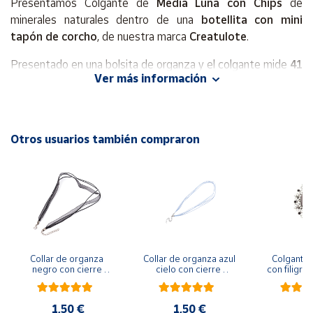
Presentamos Colgante de
Media Luna con Chips
de
minerales naturales dentro de una
botellita con mini
Cuenta
tapón de corcho
, de nuestra marca
Creatulote
.
Presentado en una bolsita de organza y el colgante mide
41
Área
Ver más información
x 29 x 10 mm
aproximados.
cliente
¡Está listo para regalar!
Ubicación
Se envía 1 unidad, a escoger en las variantes:
Amatista o
Otros usuarios también compraron
Lapislázuli.
Península
y
Baleares
Canarias,
Ceuta y
Melilla
Collar de organza 
Collar de organza azul 
Colgante 
negro con cierre 
cielo con cierre 
con filigra
regulable 50 cm
regulable 50 cm
diám
1,50 €
1,50 €
4