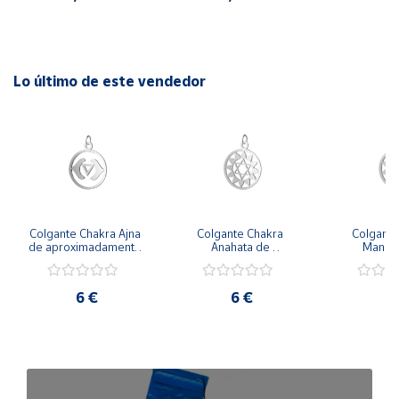
Lo último de este vendedor
Colgante Chakra Ajna 
Colgante Chakra 
Colgante
de aproximadamente 
Anahata de 
Manipu
18 mm de diámetro
aproximadamente 18 
aproximada
mm de diámetro
mm de d
6 €
6 €
6