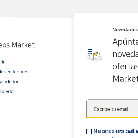
Novedades
Apúnta
eos Market
noveda
rir
oferta
e vendedores
Marke
vendedor
endedor
Escribe tu email
Marcando esta casilla