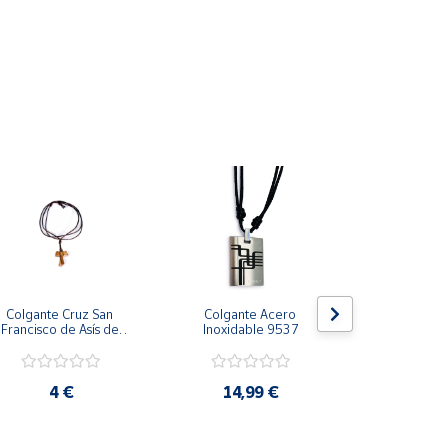
stro logotipo.
Colgante Cruz San 
Colgante Acero 
Colgante 
Francisco de Asís de 
Inoxidable 9537
vintage. 7
Madera de Olivo Mini 
lar
de 13 mm de longitud 
4 €
14,99 €
7 