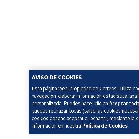
AVISO DE COOKIES
Esta página web, propiedad de Correos, utiliza coo
navegación, elaborar información estadística, anal
personalizada. Puedes hacer clic en
Aceptar
todas
puedes rechazar todas (salvo las cookies necesari
cookies deseas aceptar o rechazar, mediante la 
información en nuestra
Política de Cookies
.