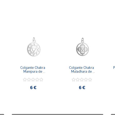
Colgante Chakra 
Colgante Chakra 
P
Manipura de 
Muladhara de 
 
aproximadamente 18 
aproximadamente 18 
mm de diámetro
mm de diámetro
6 €
6 €