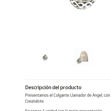
Artesanía
Oficina y
Papelería
Para Canarias,
Ceuta y Melilla
Más
populares
Bono
Cultural
Nuestros
vendedores
Descripción del producto
Las
novedades
Presentamos el Colgante Llamador de Ángel, con 
de Correos
Market
Creatulote.