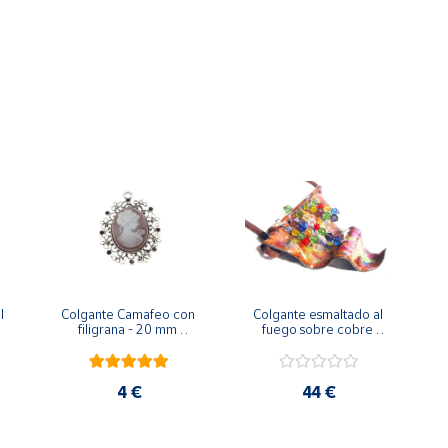
o aproximados y lo presentamos en una bolsa de algodón con nue
stra bisutería.
 
Colgante Camafeo con 
Colgante esmaltado al 
filigrana - 20 mm 
fuego sobre cobre 
diámetro
ondulado
4 €
44 €