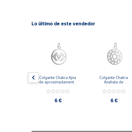
Cuenta
Lo último de este vendedor
Área
cliente
Ubicación
Península
y
organza azul 
Colgante Chakra Ajna 
Colgante Chakra 
Baleares
on cierre 
de aproximadamente 
Anahata de 
ble 50 cm
18 mm de diámetro
aproximadamente 18
Canarias,
mm de diámetro
Ceuta y
50 €
6 €
6 €
Melilla