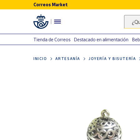
Correos Market
Menú
¿Qu
Nuestro
catálogo
Tienda de Correos
Destacado en alimentación
Beb
Alimentación
INICIO
ARTESANÍA
JOYERÍA Y BISUTERÍA
Bebidas
Ocio y cultura
Juguetes y
juegos
Libros y
revistas
Merchandising
y regalos
Tienda de
Correos