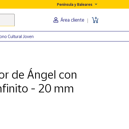
Península y Baleares
0
Área cliente
ono Cultural Joven
or de Ángel con
nfinito - 20 mm