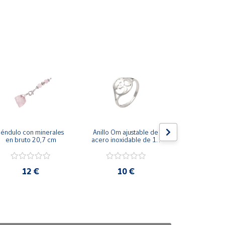
éndulo con minerales 
Anillo Om ajustable de 
Anillo doble
en bruto 20,7 cm
acero inoxidable de 17 
ajustable 
mm diámetro
inoxidable 
diáme
12 €
10 €
10