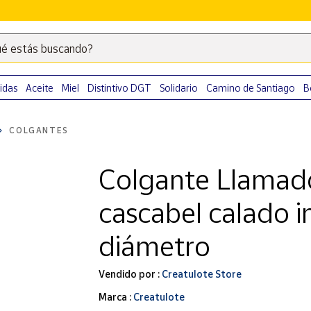
é estás buscando?
Escribe
palabras
clave
idas
Aceite
Miel
Distintivo DGT
Solidario
Camino de Santiago
B
para
buscar
COLGANTES
productos
en
Colgante Llamad
Correos
Market
cascabel calado i
.
diámetro
Vendido por :
Creatulote Store
Marca :
Creatulote