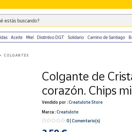
é estás buscando?
Escribe
palabras
clave
idas
Aceite
Miel
Distintivo DGT
Solidario
Camino de Santiago
B
para
buscar
COLGANTES
productos
en
Colgante de Crist
Correos
Market
corazón. Chips mi
.
Vendido por :
Creatulote Store
Marca :
Creatulote
0 | Comentario(s)