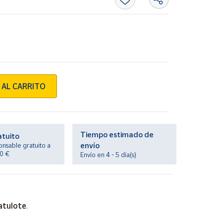
 AL CARRITO
Tiempo estimado de
atuito
envío
onsable gratuito a
20 €
Envío en 4 - 5 día(s)
atulote
.