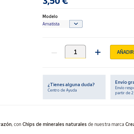
3,50 €
Modelo
AÑADIR
Unidades
Envío gr
¿Tienes alguna duda?
Envío resp
Centro de Ayuda
partir de 
razón
, con
Chips de minerales naturales
de nuestra marca
Cre