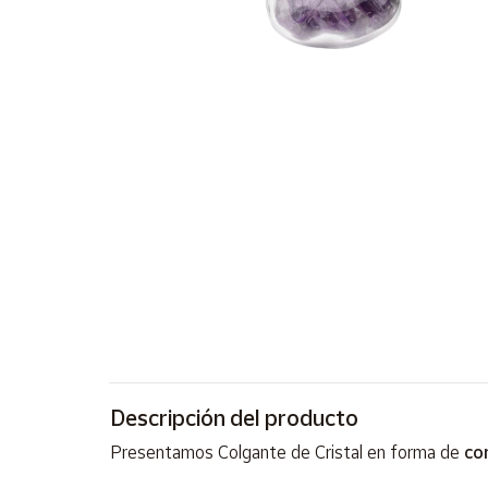
Artesanía
Oficina y
Papelería
Para Canarias,
Ceuta y Melilla
Más
populares
Bono
Cultural
Nuestros
vendedores
Las
novedades
Descripción del producto
de Correos
Market
Presentamos Colgante de Cristal en forma de
co