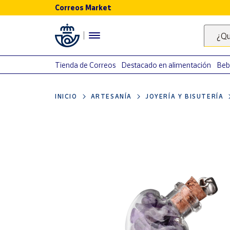
Correos Market
Menú
¿Qu
Nuestro
catálogo
Tienda de Correos
Destacado en alimentación
Beb
Alimentación
INICIO
ARTESANÍA
JOYERÍA Y BISUTERÍA
Bebidas
Ocio y cultura
Juguetes y
juegos
Libros y
revistas
Merchandising
y regalos
Tienda de
Correos