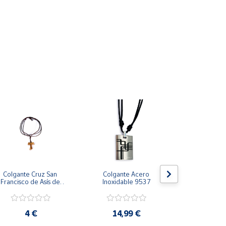
Colgante Cruz San 
Colgante Acero 
Colgante Ll
Francisco de Asís de 
Inoxidable 9537
Ángel con 
Madera de Olivo Mini 
calado infini
de 13 mm de longitud 
diáme
4 €
14,99 €
5 