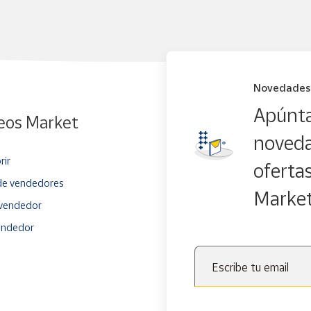
Novedades
Apúnta
eos Market
noveda
rir
oferta
e vendedores
Marke
vendedor
endedor
Escribe tu email