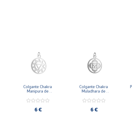
Colgante Chakra 
Colgante Chakra 
P
Manipura de 
Muladhara de 
 
aproximadamente 18 
aproximadamente 18 
mm de diámetro
mm de diámetro
6 €
6 €