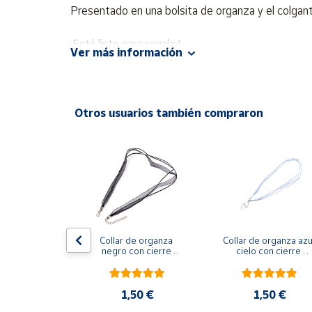
Productos
Presentado en una bolsita de organza y el colga
Solidarios
¡Está listo para regalar!
Ver más información
Ayuda
Se envía 1 unidad a escoger en las variantes:
Amat
Centro
Otros usuarios también compraron
de ayuda
Contacto
Vendedores
Mapa de
vendedores
 Turmalina 
Collar de organza 
Collar de organza azul
en bruto 
negro con cierre 
cielo con cierre 
Hazte
~28x11~25 
regulable 50 cm
regulable 50 cm
vendedor
mm
Área
0 €
1,50 €
1,50 €
vendedor