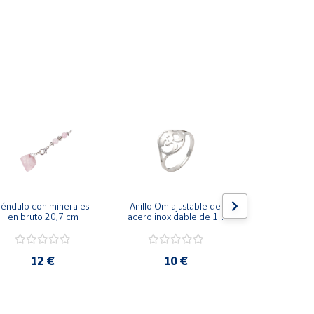
éndulo con minerales 
Anillo Om ajustable de 
Anillo doble
en bruto 20,7 cm
acero inoxidable de 17 
ajustable 
mm diámetro
inoxidable 
diáme
12 €
10 €
10