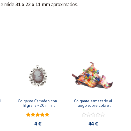
nte mide
31 x 22 x 11 mm
aproximados.
ista o Cuarzo rosa
.
 
Colgante Camafeo con 
Colgante esmaltado al 
filigrana - 20 mm 
fuego sobre cobre 
diámetro
ondulado
4 €
44 €