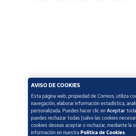
AVISO DE COOKIES
Esta página web, propiedad de Correos, utiliza coo
navegación, elaborar información estadística, anal
personalizada. Puedes hacer clic en
Aceptar
todas
puedes rechazar todas (salvo las cookies necesari
cookies deseas aceptar o rechazar, mediante la 
información en nuestra
Política de Cookies
.