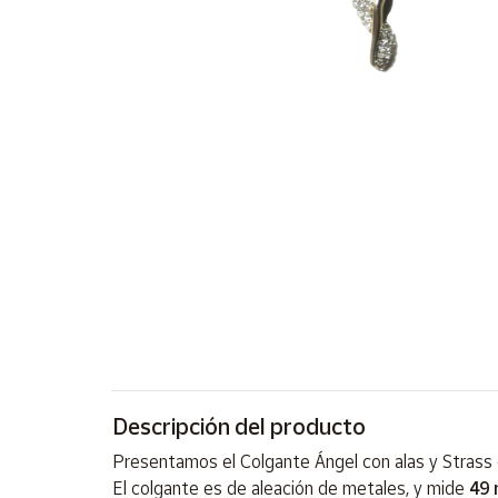
Artesanía
Oficina y
Papelería
Para Canarias,
Ceuta y Melilla
Más
populares
Bono
Cultural
Nuestros
vendedores
Las
novedades
Descripción del producto
de Correos
Market
Presentamos el Colgante Ángel con alas y Strass 
El colgante es de aleación de metales, y mide
49 