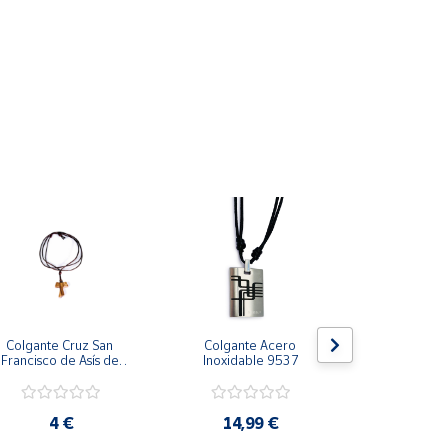
Colgante Cruz San 
Colgante Acero 
Colgante Ll
Francisco de Asís de 
Inoxidable 9537
Ángel con 
Madera de Olivo Mini 
calado infini
de 13 mm de longitud 
diáme
4 €
14,99 €
5 