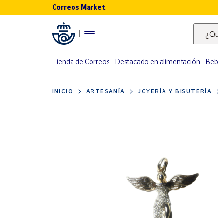
Correos Market
Menú
¿Qu
Nuestro
catálogo
Tienda de Correos
Destacado en alimentación
Beb
Alimentación
INICIO
ARTESANÍA
JOYERÍA Y BISUTERÍA
Bebidas
Ocio y cultura
Juguetes y
juegos
Libros y
revistas
Merchandising
y regalos
Tienda de
Correos