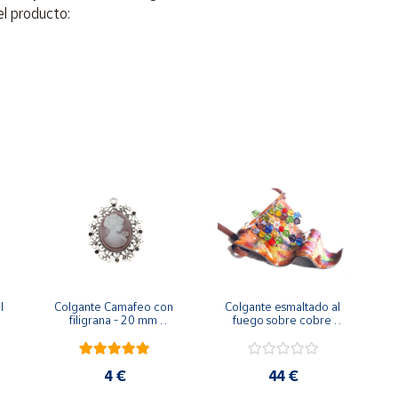
el producto:
estra bisutería.
 
Colgante Camafeo con 
Colgante esmaltado al 
filigrana - 20 mm 
fuego sobre cobre 
diámetro
ondulado
4 €
44 €