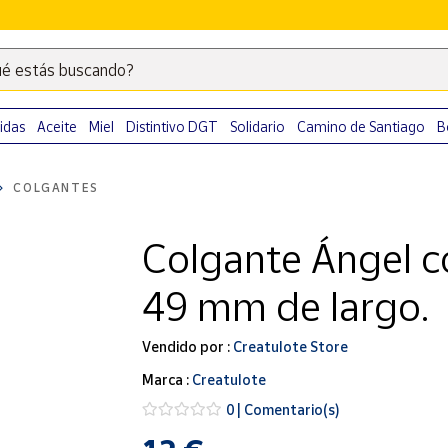
é estás buscando?
Escribe
palabras
clave
idas
Aceite
Miel
Distintivo DGT
Solidario
Camino de Santiago
B
para
buscar
COLGANTES
productos
en
Colgante Ángel co
Correos
Market
49 mm de largo.
.
Vendido por :
Creatulote Store
Marca :
Creatulote
0 | Comentario(s)