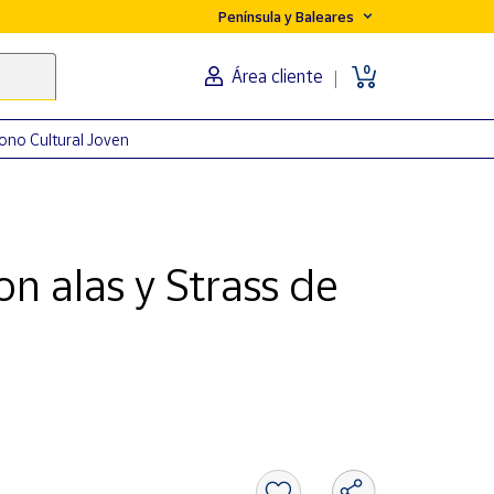
Península y Baleares
0
Área cliente
ono Cultural Joven
n alas y Strass de