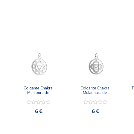
Colgante Chakra 
Colgante Chakra 
P
Manipura de 
Muladhara de 
 
aproximadamente 18 
aproximadamente 18 
mm de diámetro
mm de diámetro
6 €
6 €