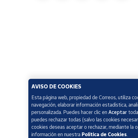
AVISO DE COOKIES
Esta página web, propiedad de Correos, utiliza coo
navegación, elaborar información estadística, anal
personalizada. Puedes hacer clic en
Aceptar
todas
puedes rechazar todas (salvo las cookies necesari
cookies deseas aceptar o rechazar, mediante la 
información en nuestra
Política de Cookies
.