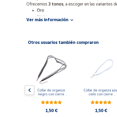
Productos
Ofrecemos
3 tonos
, a escoger en las variantes d
Solidarios
Oro
Plata
Ver más información
Oro Rosa
Ayuda
Enviamos 1 unidad.
Centro
Cuidados
: No es aconsejable mojar ni perfumar nu
Otros usuarios también compraron
de ayuda
Contacto
Vendedores
Mapa de
vendedores
 Turmalina 
Collar de organza 
Collar de organza azul
en bruto 
negro con cierre 
cielo con cierre 
Hazte
~28x11~25 
regulable 50 cm
regulable 50 cm
vendedor
mm
Área
0 €
1,50 €
1,50 €
vendedor