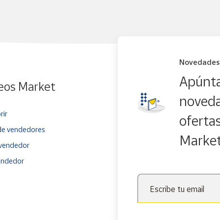
Novedades
Apúnta
eos Market
noveda
rir
oferta
e vendedores
Marke
vendedor
endedor
Escribe tu email