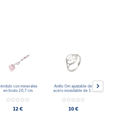
éndulo con minerales 
Anillo Om ajustable de 
Anillo doble
en bruto 20,7 cm
acero inoxidable de 17 
ajustable 
mm diámetro
inoxidable 
diáme
12 €
10 €
10