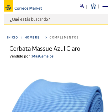
0
Menú
¿Qué estás buscando?
Nuestro
catálogo
Escribe
palabras
INICIO
HOMBRE
COMPLEMENTOS
clave
Alimentación
para
Corbata Massue Azul Claro
Bebidas
buscar
Ocio y cultura
Vendido por :
MasGemelos
productos
en
Juguetes y
juegos
Correos
Market
Libros y
.
revistas
Merchandising
y regalos
Tienda de
Correos