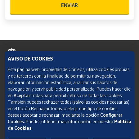
ENVIAR
AVISO DE COOKIES
Política de cookies
Esta página web, propiedad de Correos, utiliza cookies propias
y de terceros con la finalidad de permitir su navegación,
Aviso legal
elaborar información estadística, analizar sus hábitos de
navegación y servir publicidad personalizada. Puedes hacer clic
Condiciones del servicio
en
Aceptar
todas para permitir el uso de todas las cookies.
También puedes rechazar todas (salvo las cookies necesarias)
Política de Privacidad Web
en el botón Rechazar todas, o elegir qué tipo de cookies
deseas aceptar o rechazar, mediante la opción
Configurar
Informe de transparencia
Cookies.
Puedes obtener más información en nuestra
Política
de Cookies
.
SOCIEDAD ESTATAL CORREOS Y TELÉGRAFOS, S.A., S.M.E. Todos los derechos
reservados.