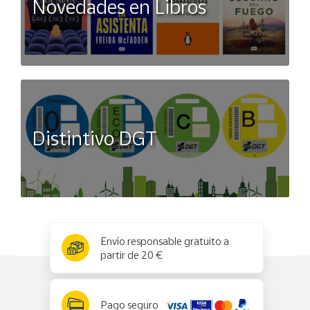
Novedades en Libros
Distintivo DGT
x
✕
Envío responsable gratuito a
partir de 20 €
Pago seguro