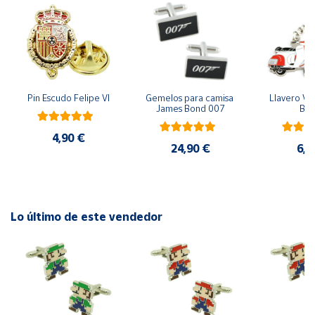
Cuenta
Área
cliente
Pin Escudo Felipe VI
Gemelos para camisa 
Llavero Ves
James Bond 007
Bla
Ubicación
4,90 €
24,90 €
6,9
Península
y
Baleares
Canarias,
Lo último de este vendedor
Ceuta y
Melilla