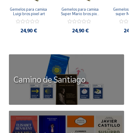
Gemelos para camisa 
Gemelos para camisa 
Gemelos pa
Luigi bros pixel art
Super Mario bros pixel 
super Mari
art
Luigi pi
24,90 €
24,90 €
24,
Camino de Santiago