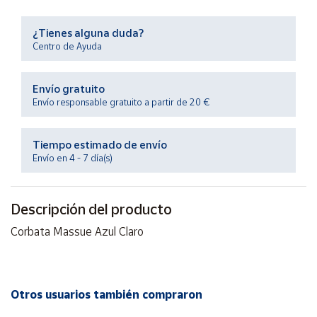
Productos
Solidarios
¿Tienes alguna duda?
Centro de Ayuda
Ayuda
Envío gratuito
Centro
Envío responsable gratuito a partir de 20 €
de ayuda
Contacto
Tiempo estimado de envío
Envío en 4 - 7 día(s)
Vendedores
Descripción del producto
Mapa de
Corbata Massue Azul Claro
vendedores
Hazte
vendedor
Área
Otros usuarios también compraron
vendedor