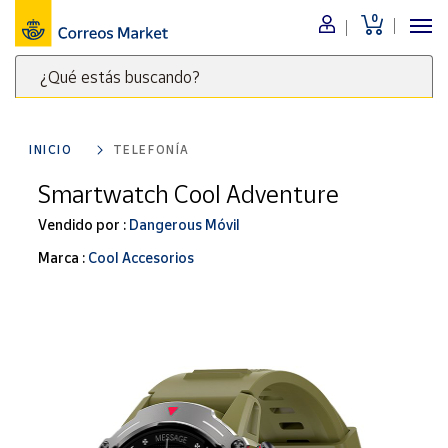
0
Menú
¿Qué estás buscando?
Nuestro
catálogo
Escribe
palabras
INICIO
TELEFONÍA
clave
Alimentación
para
Smartwatch Cool Adventure
Bebidas
buscar
Ocio y cultura
Vendido por :
Dangerous Móvil
productos
en
Juguetes y
Marca :
Cool Accesorios
juegos
Correos
Market
Libros y
.
revistas
Merchandising
y regalos
Tienda de
Correos