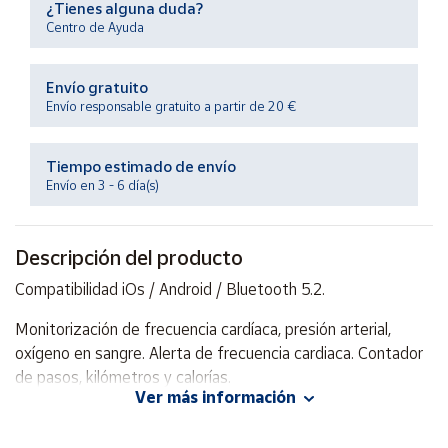
¿Tienes alguna duda?
Productos
Solidarios
Centro de Ayuda
Envío gratuito
Ayuda
Envío responsable gratuito a partir de 20 €
Centro
de ayuda
Tiempo estimado de envío
Envío en 3 - 6 día(s)
Contacto
Descripción del producto
Vendedores
Compatibilidad iOs / Android / Bluetooth 5.2.
Mapa de
Monitorización de frecuencia cardíaca, presión arterial,
vendedores
oxígeno en sangre. Alerta de frecuencia cardiaca. Contador
Hazte
de pasos, kilómetros y calorías.
vendedor
Ver más información
Área
Múltiples modos de deporte: caminar, correr, senderismo,
vendedor
ciclismo y deporte libre.