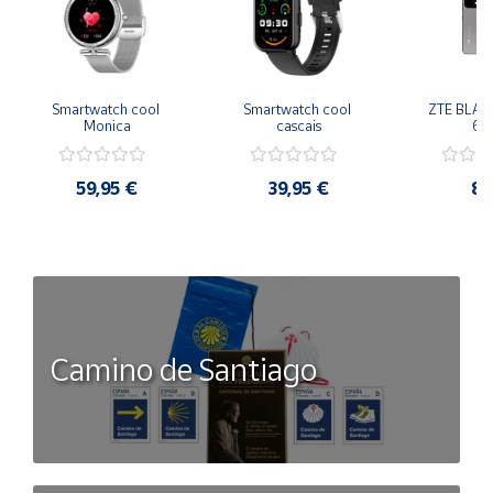
Smartwatch cool 
Smartwatch cool 
ZTE BLADE
Monica
cascais
64
59,95 €
39,95 €
89
Camino de Santiago