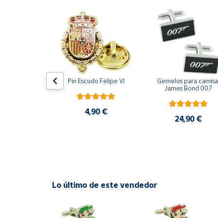
Productos
Solidarios
Ayuda
Centro
de ayuda
ara camisa 
Pin Escudo Felipe VI
Gemelos para camisa 
Bomberos 3D 
James Bond 007
Contacto
acero
4,90 €
,90 €
24,90 €
Vendedores
Mapa de
vendedores
Hazte
Lo último de este vendedor
vendedor
Área
vendedor