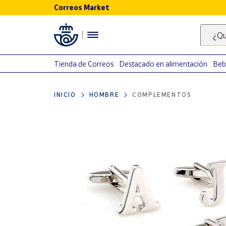
Correos Market
Menú
¿Qu
Nuestro
catálogo
Tienda de Correos
Destacado en alimentación
Beb
Alimentación
INICIO
HOMBRE
COMPLEMENTOS
Bebidas
Ocio y cultura
Juguetes y
juegos
Libros y
revistas
Merchandising
y regalos
Tienda de
Correos