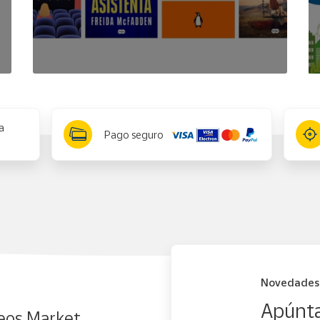
a
Pago seguro
Novedades
Apúnta
eos Market