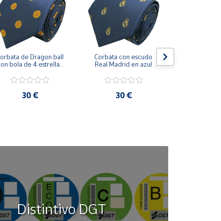
orbata de Dragon ball 
Corbata con escudo 
Corbata Cohe
on bola de 4 estrellas 
Real Madrid en azul 
en azul 
azul marino
marino
30 €
30 €
30
Distintivo DGT