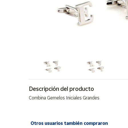
Artesanía
Oficina y
Papelería
Para Canarias,
Ceuta y Melilla
Más
populares
Bono
Cultural
Nuestros
Descripción del producto
vendedores
Combina Gemelos Iniciales Grandes
Las
novedades
de Correos
Market
Otros usuarios también compraron