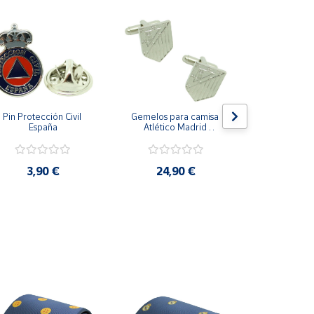
Pin Protección Civil 
Gemelos para camisa 
Pin Escarape
España
Atlético Madrid 
Plateado
3,9
3,90 €
24,90 €