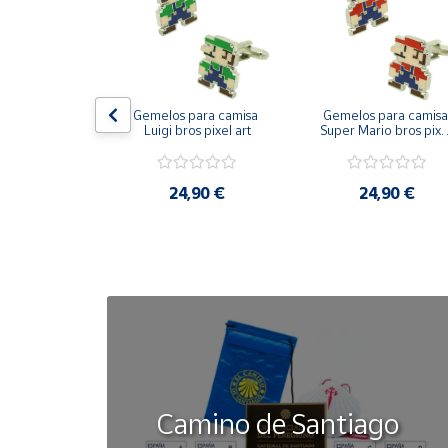
Cuenta
Área
on bandera 
Gemelos para camisa 
Gemelos para camisa 
cliente
ástica - Toro
Luigi bros pixel art
Super Mario bros pixel
art
Ubicación
50 €
24,90 €
24,90 €
Península
y
Baleares
Canarias,
Ceuta y
Melilla
Camino de Santiago