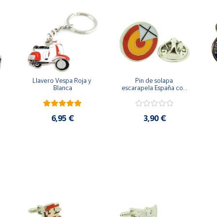
Llavero Vespa Roja y 
Pin de solapa 
Blanca
escarapela España con 
Cruz de San Andrés
6,95 €
3,90 €