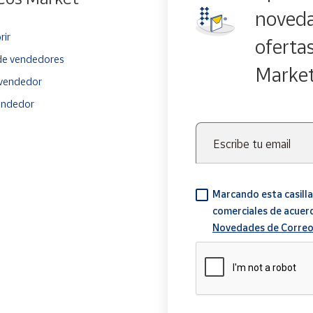
noveda
rir
oferta
e vendedores
Marke
vendedor
endedor
Escribe tu email
Marcando esta casilla
comerciales de acuer
Novedades de Correo
Verificación reCAPTCH