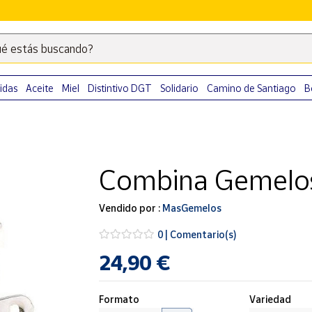
é estás buscando?
Escribe
palabras
clave
idas
Aceite
Miel
Distintivo DGT
Solidario
Camino de Santiago
B
para
buscar
productos
en
Combina Gemelos 
Correos
Market
.
Vendido por :
MasGemelos
0 | Comentario(s)
24,90 €
Formato
Variedad