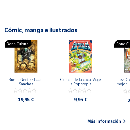
Cómic, manga e ilustrados
Bono Cultural
Bono Cu
Buena Gente - Isaac 
Ciencia de la caca: Viaje 
Juez Dr
Sánchez
a Popotopía
mejor - 
Ar
19,95 €
9,95 €
2
Más información