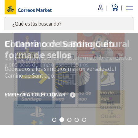
0
Menú
¿Qué estás buscando?
Nuestro
catálogo
Escribe
palabras
El Camino de Santiago en
clave
Alimentación
forma de sellos
para
Bebidas
buscar
Dedicados a los símbolos más universales del
Ocio y cultura
productos
Camino de Santiago.
en
Juguetes y
juegos
Correos
Market
EMPIEZA A COLECCIONAR
Libros y
.
revistas
Merchandising
y regalos
Tienda de
Correos