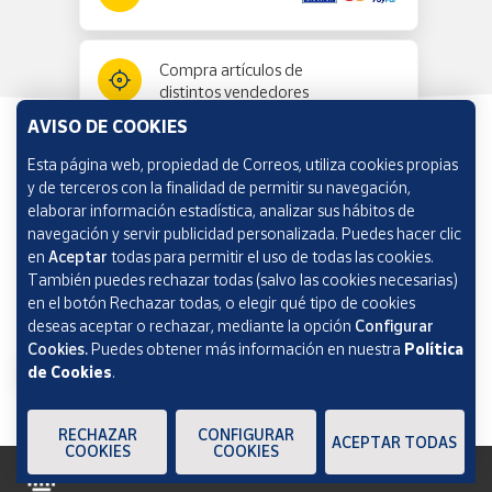
Compra artículos de
distintos vendedores
AVISO DE COOKIES
Esta página web, propiedad de Correos, utiliza cookies propias
Información y ayuda
y de terceros con la finalidad de permitir su navegación,
elaborar información estadística, analizar sus hábitos de
navegación y servir publicidad personalizada. Puedes hacer clic
Correos Market
en
Aceptar
todas para permitir el uso de todas las cookies.
También puedes rechazar todas (salvo las cookies necesarias)
en el botón Rechazar todas, o elegir qué tipo de cookies
deseas aceptar o rechazar, mediante la opción
Configurar
Cookies.
Puedes obtener más información en nuestra
Política
de Cookies
.
RECHAZAR
CONFIGURAR
ACEPTAR TODAS
COOKIES
COOKIES