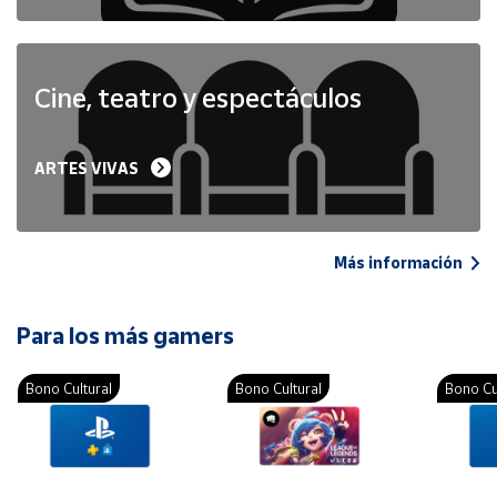
Cine, teatro y espectáculos
ARTES VIVAS
Más información
Para los más gamers
Bono Cultural
Bono Cultural
Bono Cu