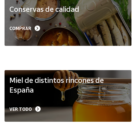
Productos
Conservas de calidad
Solidarios
Ayuda
COMPRAR
Centro
de ayuda
Contacto
Vendedores
Miel de distintos rincones de
España
Mapa de
vendedores
VER TODO
Hazte
vendedor
Área
vendedor