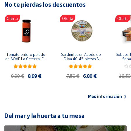
No te pierdas los descuentos
Artesanía
Oficina y
Oferta
Oferta
Oferta
Papelería
Para Canarias,
Ceuta y Melilla
Más
Tomate entero pelado 
Sardinillas en Aceite de 
Sobaos 1
populares
en AOVE La Catedral ER-
Oliva 40-45 piezas A 
Sobao
630
Churrusquiña
Paq
Bono
9,99 €
8,99 €
7,50 €
6,80 €
16,50
Cultural
Nuestros
vendedores
Más información
Las
novedades
de Correos
Del mar y la huerta a tu mesa
Market