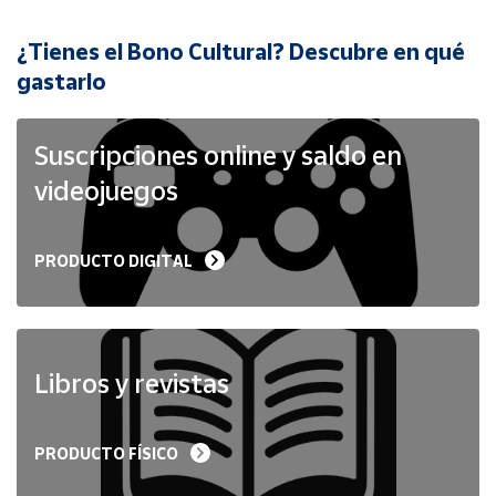
¿Tienes el Bono Cultural? Descubre en qué
Cuenta
gastarlo
Área
cliente
Suscripciones online y saldo en
videojuegos
Ubicación
PRODUCTO DIGITAL
Península
y
Baleares
Canarias,
Ceuta y
Libros y revistas
Melilla
PRODUCTO FÍSICO