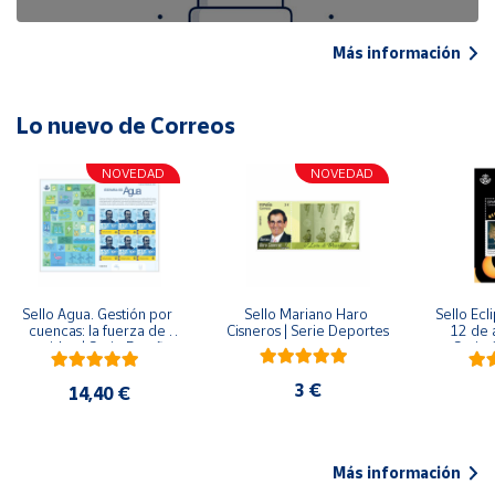
Más información
Lo nuevo de Correos
NOVEDAD
NOVEDAD
Sello Agua. Gestión por 
Sello Mariano Haro 
Sello Ecl
cuencas: la fuerza de 
Cisneros | Serie Deportes
12 de 
una idea.| Serie España 
Serie C
ES| Pliego Premium
3 €
14,40 €
Más información