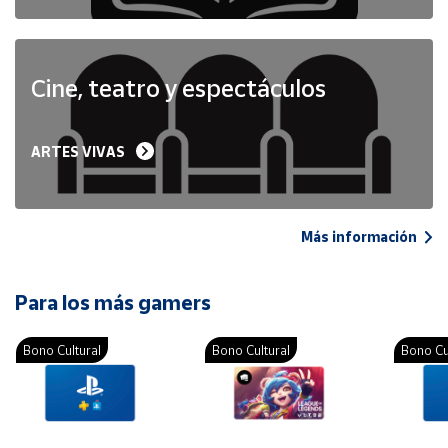
Cine, teatro y espectáculos
ARTES VIVAS
Más información
Para los más gamers
Bono Cultural
Bono Cultural
Bono Cu