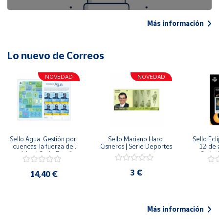
Más información
Lo nuevo de Correos
NOVEDAD
NOVEDAD
Sello Agua. Gestión por 
Sello Mariano Haro 
Sello Ecl
cuencas: la fuerza de 
Cisneros | Serie Deportes
12 de 
una idea.| Serie España 
Serie C
ES| Pliego Premium
3 €
14,40 €
Más información