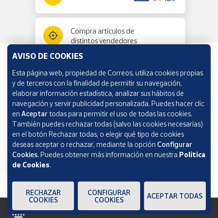
Compra artículos de
distintos vendedores
AVISO DE COOKIES
Esta página web, propiedad de Correos, utiliza cookies propias
Información y ayuda
y de terceros con la finalidad de permitir su navegación,
elaborar información estadística, analizar sus hábitos de
navegación y servir publicidad personalizada. Puedes hacer clic
Correos Market
en
Aceptar
todas para permitir el uso de todas las cookies.
También puedes rechazar todas (salvo las cookies necesarias)
en el botón Rechazar todas, o elegir qué tipo de cookies
deseas aceptar o rechazar, mediante la opción
Configurar
Cookies.
Puedes obtener más información en nuestra
Política
de Cookies
.
RECHAZAR
CONFIGURAR
ACEPTAR TODAS
COOKIES
COOKIES