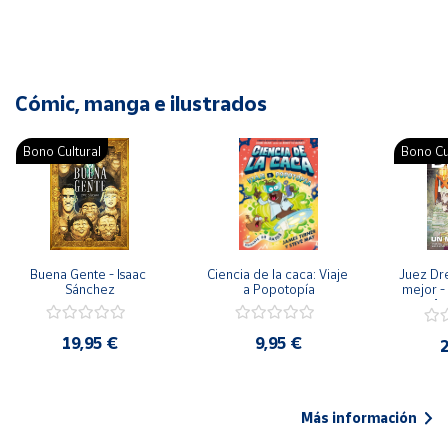
Cómic, manga e ilustrados
Bono Cultural
Bono Cu
Buena Gente - Isaac 
Ciencia de la caca: Viaje 
Juez Dr
Sánchez
a Popotopía
mejor - 
Ar
19,95 €
9,95 €
2
Más información