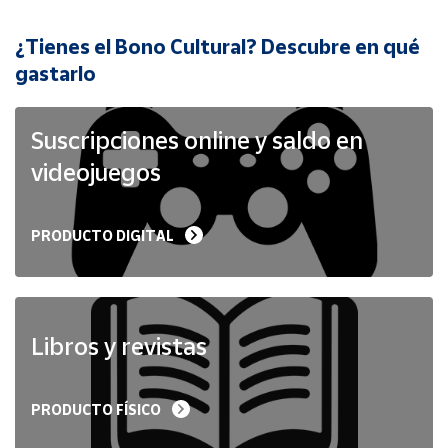
¿Tienes el Bono Cultural? Descubre en qué
Cuenta
gastarlo
Área
cliente
Suscripciones online y saldo en
videojuegos
Ubicación
PRODUCTO DIGITAL
Península
y
Baleares
Canarias,
Ceuta y
Libros y revistas
Melilla
PRODUCTO FÍSICO