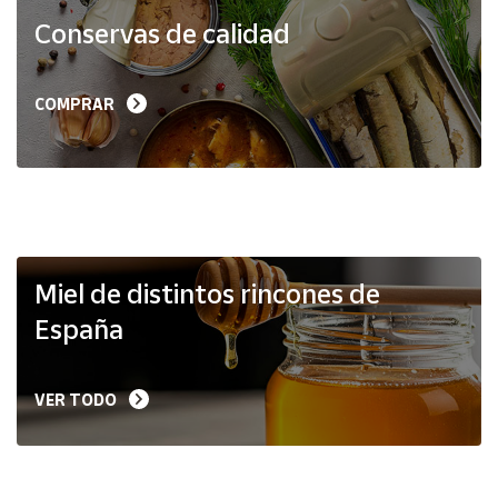
Productos
Conservas de calidad
Solidarios
Ayuda
COMPRAR
Centro
de ayuda
Contacto
Vendedores
Miel de distintos rincones de
España
Mapa de
vendedores
VER TODO
Hazte
vendedor
Área
vendedor