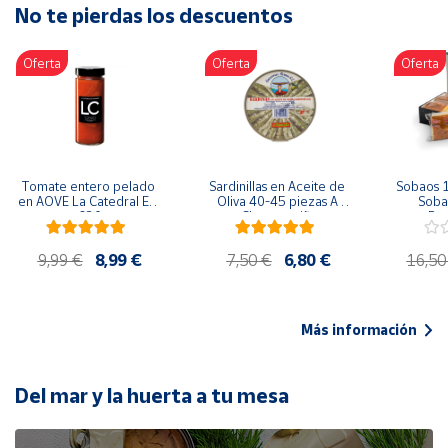
No te pierdas los descuentos
Artesanía
Oficina y
Oferta
Oferta
Oferta
Papelería
Para Canarias,
Ceuta y Melilla
Más
Tomate entero pelado 
Sardinillas en Aceite de 
Sobaos 1
populares
en AOVE La Catedral ER-
Oliva 40-45 piezas A 
Sobao
630
Churrusquiña
Paq
Bono
9,99 €
8,99 €
7,50 €
6,80 €
16,50
Cultural
Nuestros
vendedores
Más información
Las
novedades
de Correos
Del mar y la huerta a tu mesa
Market