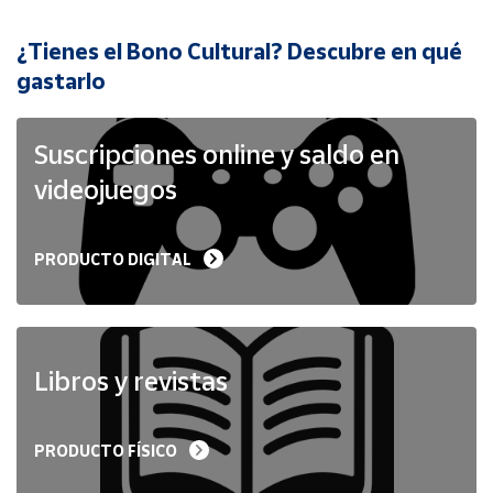
¿Tienes el Bono Cultural? Descubre en qué
Cuenta
gastarlo
Área
cliente
Suscripciones online y saldo en
videojuegos
Ubicación
PRODUCTO DIGITAL
Península
y
Baleares
Canarias,
Ceuta y
Libros y revistas
Melilla
PRODUCTO FÍSICO