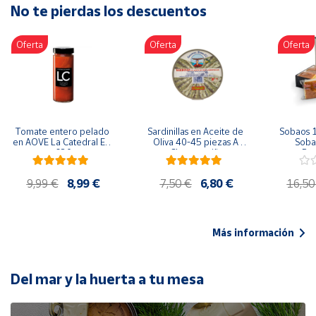
No te pierdas los descuentos
Artesanía
Oficina y
Oferta
Oferta
Oferta
Papelería
Para Canarias,
Ceuta y Melilla
Más
Tomate entero pelado 
Sardinillas en Aceite de 
Sobaos 1
populares
en AOVE La Catedral ER-
Oliva 40-45 piezas A 
Sobao
630
Churrusquiña
Paq
Bono
9,99 €
8,99 €
7,50 €
6,80 €
16,50
Cultural
Nuestros
vendedores
Más información
Las
novedades
de Correos
Del mar y la huerta a tu mesa
Market