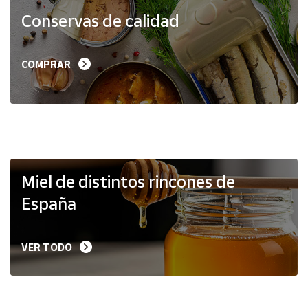
Productos
Conservas de calidad
Solidarios
Ayuda
COMPRAR
Centro
de ayuda
Contacto
Vendedores
Miel de distintos rincones de
España
Mapa de
vendedores
VER TODO
Hazte
vendedor
Área
vendedor