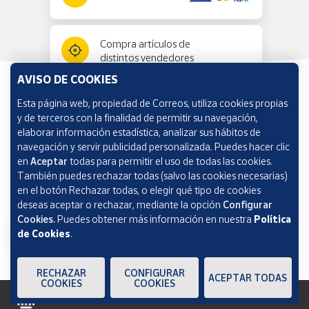
Compra artículos de
distintos vendedores
AVISO DE COOKIES
Esta página web, propiedad de Correos, utiliza cookies propias
Información y ayuda
y de terceros con la finalidad de permitir su navegación,
elaborar información estadística, analizar sus hábitos de
navegación y servir publicidad personalizada. Puedes hacer clic
Correos Market
en
Aceptar
todas para permitir el uso de todas las cookies.
También puedes rechazar todas (salvo las cookies necesarias)
en el botón Rechazar todas, o elegir qué tipo de cookies
deseas aceptar o rechazar, mediante la opción
Configurar
Cookies.
Puedes obtener más información en nuestra
Política
de Cookies
.
RECHAZAR
CONFIGURAR
ACEPTAR TODAS
COOKIES
COOKIES