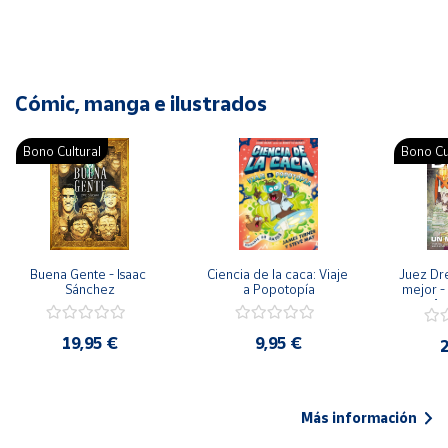
Cómic, manga e ilustrados
Bono Cultural
Bono Cu
Buena Gente - Isaac 
Ciencia de la caca: Viaje 
Juez Dr
Sánchez
a Popotopía
mejor - 
Ar
19,95 €
9,95 €
2
Más información