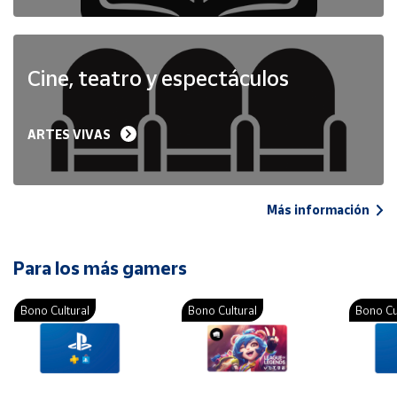
Cine, teatro y espectáculos
ARTES VIVAS
Más información
Para los más gamers
Bono Cultural
Bono Cultural
Bono Cu