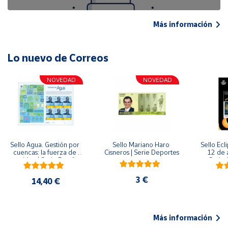
Más información
Lo nuevo de Correos
NOVEDAD
NOVEDAD
Sello Agua. Gestión por 
Sello Mariano Haro 
Sello Ecl
cuencas: la fuerza de 
Cisneros | Serie Deportes
12 de 
una idea.| Serie España 
Serie C
ES| Pliego Premium
3 €
14,40 €
Más información