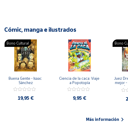
Cómic, manga e ilustrados
Bono Cultural
Bono Cu
Buena Gente - Isaac 
Ciencia de la caca: Viaje 
Juez Dr
Sánchez
a Popotopía
mejor - 
Ar
19,95 €
9,95 €
2
Más información