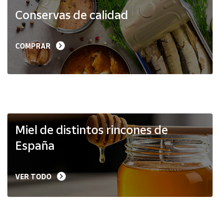
Productos
Conservas de calidad
Solidarios
Ayuda
COMPRAR
Centro
de ayuda
Contacto
Vendedores
Miel de distintos rincones de
España
Mapa de
vendedores
VER TODO
Hazte
vendedor
Área
vendedor