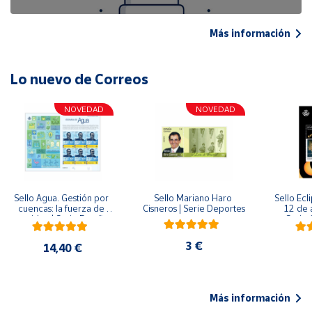
Más información
Lo nuevo de Correos
NOVEDAD
NOVEDAD
Sello Agua. Gestión por 
Sello Mariano Haro 
Sello Ecl
cuencas: la fuerza de 
Cisneros | Serie Deportes
12 de 
una idea.| Serie España 
Serie C
ES| Pliego Premium
3 €
14,40 €
Más información