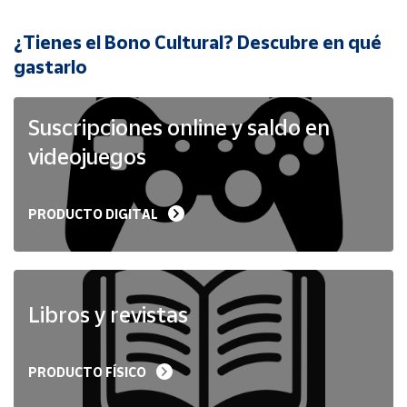
¿Tienes el Bono Cultural? Descubre en qué
Cuenta
gastarlo
Área
cliente
Suscripciones online y saldo en
videojuegos
Ubicación
PRODUCTO DIGITAL
Península
y
Baleares
Canarias,
Ceuta y
Libros y revistas
Melilla
PRODUCTO FÍSICO