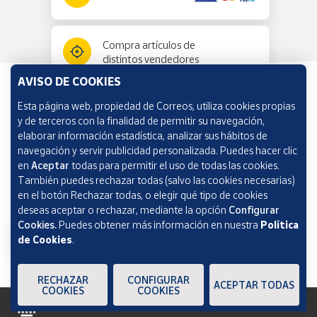
Compra artículos de
distintos vendedores
AVISO DE COOKIES
Esta página web, propiedad de Correos, utiliza cookies propias
Información y ayuda
y de terceros con la finalidad de permitir su navegación,
elaborar información estadística, analizar sus hábitos de
navegación y servir publicidad personalizada. Puedes hacer clic
Correos Market
en
Aceptar
todas para permitir el uso de todas las cookies.
También puedes rechazar todas (salvo las cookies necesarias)
en el botón Rechazar todas, o elegir qué tipo de cookies
deseas aceptar o rechazar, mediante la opción
Configurar
Cookies.
Puedes obtener más información en nuestra
Política
de Cookies
.
RECHAZAR
CONFIGURAR
ACEPTAR TODAS
COOKIES
COOKIES