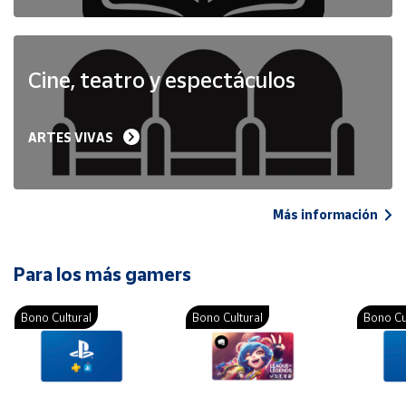
Cine, teatro y espectáculos
ARTES VIVAS
Más información
Para los más gamers
Bono Cultural
Bono Cultural
Bono Cu