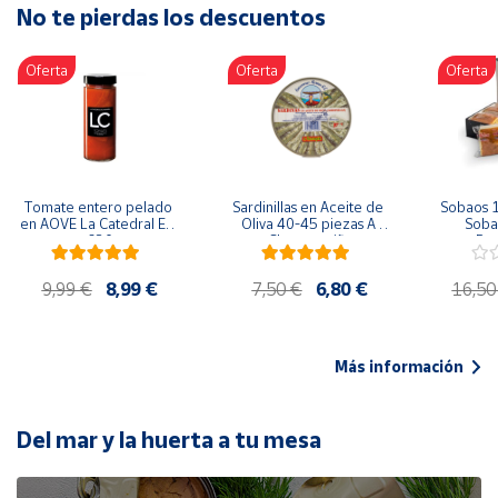
No te pierdas los descuentos
Artesanía
Oficina y
Oferta
Oferta
Oferta
Papelería
Para Canarias,
Ceuta y Melilla
Más
Tomate entero pelado 
Sardinillas en Aceite de 
Sobaos 1
populares
en AOVE La Catedral ER-
Oliva 40-45 piezas A 
Sobao
630
Churrusquiña
Paq
Bono
9,99 €
8,99 €
7,50 €
6,80 €
16,50
Cultural
Nuestros
vendedores
Más información
Las
novedades
de Correos
Del mar y la huerta a tu mesa
Market