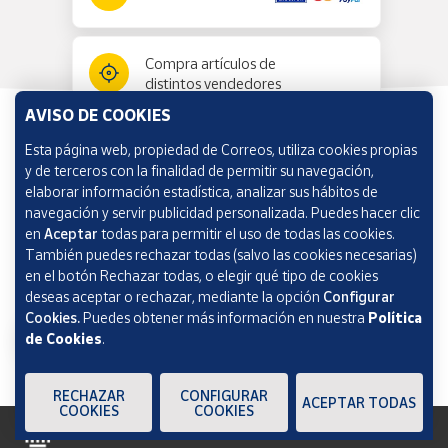
Compra artículos de
distintos vendedores
AVISO DE COOKIES
Esta página web, propiedad de Correos, utiliza cookies propias
Información y ayuda
y de terceros con la finalidad de permitir su navegación,
elaborar información estadística, analizar sus hábitos de
navegación y servir publicidad personalizada. Puedes hacer clic
Correos Market
en
Aceptar
todas para permitir el uso de todas las cookies.
También puedes rechazar todas (salvo las cookies necesarias)
en el botón Rechazar todas, o elegir qué tipo de cookies
deseas aceptar o rechazar, mediante la opción
Configurar
Cookies.
Puedes obtener más información en nuestra
Política
de Cookies
.
RECHAZAR
CONFIGURAR
ACEPTAR TODAS
COOKIES
COOKIES