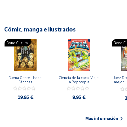
Cómic, manga e ilustrados
Bono Cultural
Bono Cu
Buena Gente - Isaac 
Ciencia de la caca: Viaje 
Juez Dr
Sánchez
a Popotopía
mejor - 
Ar
19,95 €
9,95 €
2
Más información