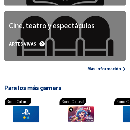
Cine, teatro y espectáculos
ARTES VIVAS
Más información
Para los más gamers
Bono Cultural
Bono Cultural
Bono Cu