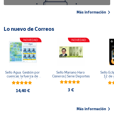
Más información
Lo nuevo de Correos
NOVEDAD
NOVEDAD
Sello Agua. Gestión por 
Sello Mariano Haro 
Sello Ecl
cuencas: la fuerza de 
Cisneros | Serie Deportes
12 de 
una idea.| Serie España 
Serie C
ES| Pliego Premium
3 €
14,40 €
Más información