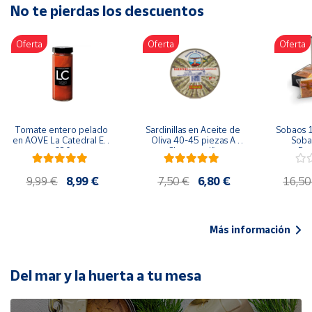
No te pierdas los descuentos
Artesanía
Oficina y
Oferta
Oferta
Oferta
Papelería
Para Canarias,
Ceuta y Melilla
Más
Tomate entero pelado 
Sardinillas en Aceite de 
Sobaos 1
populares
en AOVE La Catedral ER-
Oliva 40-45 piezas A 
Sobao
630
Churrusquiña
Paq
Bono
9,99 €
8,99 €
7,50 €
6,80 €
16,50
Cultural
Nuestros
vendedores
Más información
Las
novedades
de Correos
Del mar y la huerta a tu mesa
Market