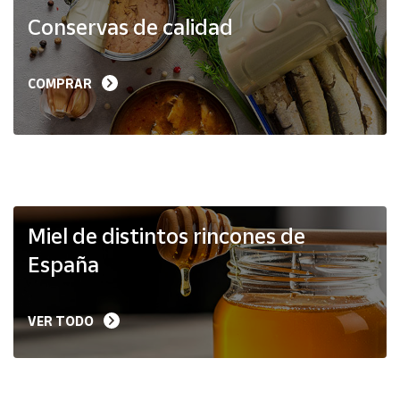
Productos
Conservas de calidad
Solidarios
Ayuda
COMPRAR
Centro
de ayuda
Contacto
Vendedores
Miel de distintos rincones de
España
Mapa de
vendedores
VER TODO
Hazte
vendedor
Área
vendedor