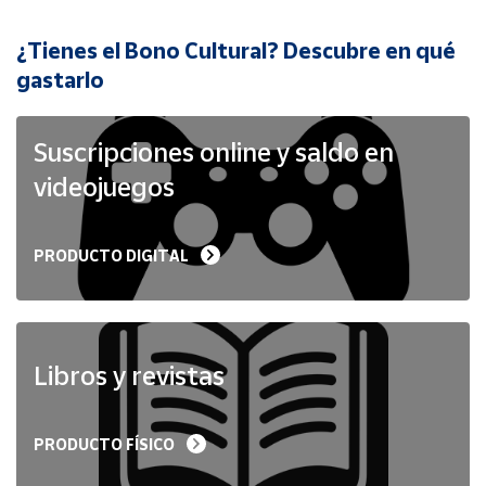
¿Tienes el Bono Cultural? Descubre en qué
Cuenta
gastarlo
Área
cliente
Suscripciones online y saldo en
videojuegos
Ubicación
PRODUCTO DIGITAL
Península
y
Baleares
Canarias,
Ceuta y
Libros y revistas
Melilla
PRODUCTO FÍSICO