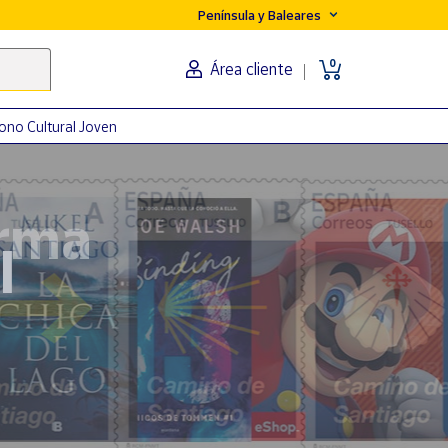
Península y Baleares
0
Área cliente
ono Cultural Joven
orma