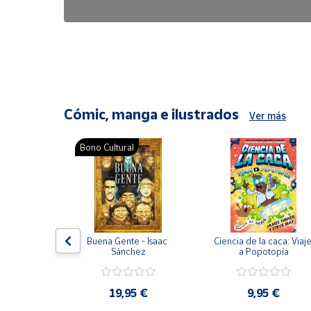
6,47 €
8,25 €
Cómic, manga e ilustrados
Ver más
Bono Cultural
ón del 
Buena Gente - Isaac 
Ciencia de la caca: Viaje
encia en 
Sánchez
a Popotopía
ic
9 €
19,95 €
9,95 €