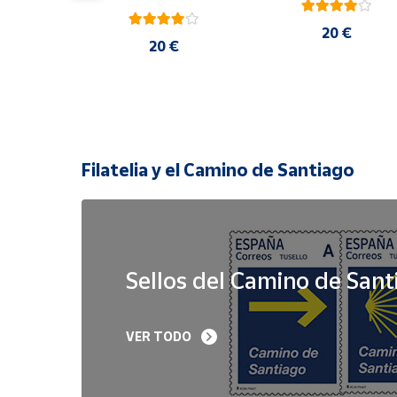
20 €
 €
20 €
Filatelia y el Camino de Santiago
Sellos del Camino de Sant
Sello Iglesia 
Sello Año Jubilar 
VER TODO
prerrománica de 
Lebaniego 2023 I Pa
Priesca. Asturias | Serie 
de 5
Patrimonio Histórico | 
Hoja Bloque