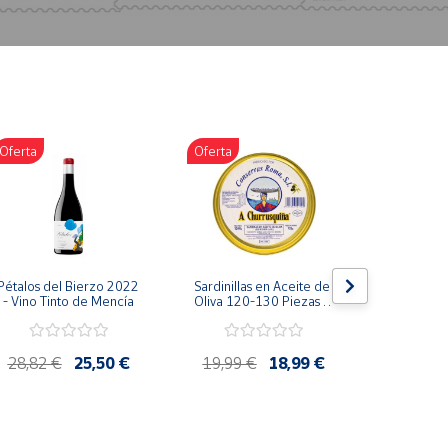
Oferta
Oferta
Oferta
Pétalos del Bierzo 2022 
Sardinillas en Aceite de 
Bonito d
- Vino Tinto de Mencía
Oliva 120-130 Piezas A 
escabeche
Churrusquiña - 
Conservas Gallegas 
Premium
28,82 €
25,50 €
19,99 €
18,99 €
4,85 