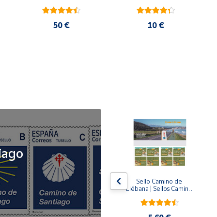
50 €
10 €
NOVEDAD
iago
x5
x5
Tusello Camino de 
Sello Camino de 
ck 
Santiago 2026 | La 
Liébana | Sellos Camino 
Flecha Amarilla | Tarifa 
de Santiago del Norte
A | Pack de 5