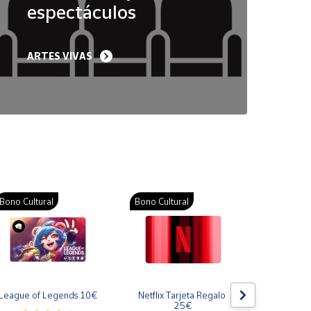
espectáculos
ARTES VIVAS
Bono Cultural
Bono Cultural
Bono Cult
League of Legends 10€
Netflix Tarjeta Regalo 
Gift Card
25€