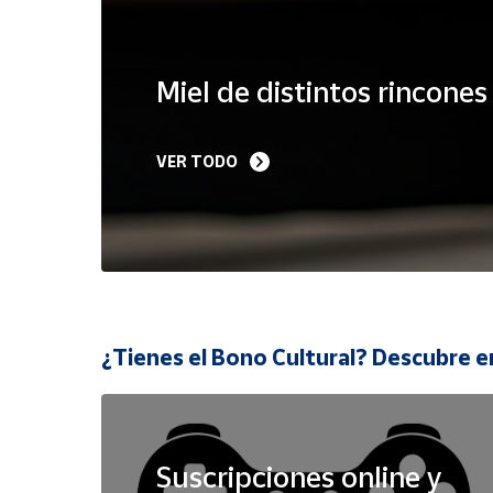
Cuenta
Miel de distintos rincone
Área
cliente
VER TODO
Ubicación
Península
y
Baleares
Canarias,
¿Tienes el Bono Cultural? Descubre e
Ceuta y
Melilla
Suscripciones online y