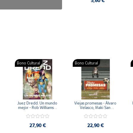
7,50 €
5,60 €
Bono Cultural
Bono Cultural
 
Juez Dredd. Un mundo 
Viejas promesas - Álvaro 
mejor - Rob Williams y 
Velasco, Iñaki San 
Arthur Wyatt
Román y Pedro 
Rodríguez
27,90 €
22,90 €