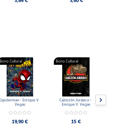
3,84 €
3,60 €
2
Pat
Bono Cultural
Bono Cultural
Bono Cult
Espiderman - Enrique V. 
Cabezón Jurásico - 
Jarripot
Vegas
Enrique V. Vegas
cabezón 
V
19,90 €
15 €
19