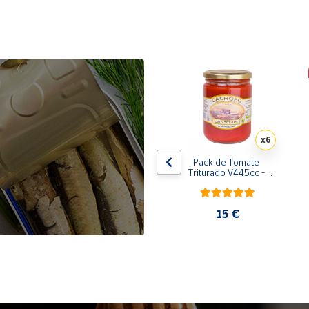
x10
x6
de 
Pack de 10 latas de 
Pack de Tomate 
 
Sardinillas en aceite de 
Triturado V445cc - 
oliva 125 ml
6x400g
31,35 €
15 €