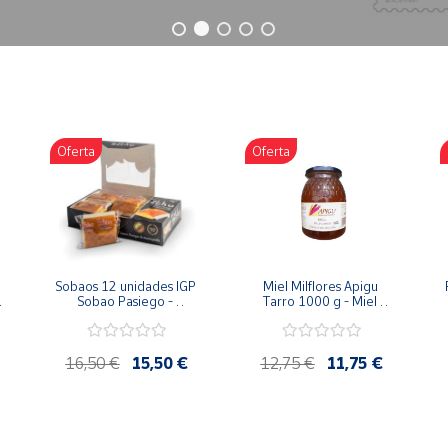
Oferta
Oferta
Sobaos 12 unidades IGP 
Miel Milflores Apigu 
Sobao Pasiego - 
Tarro 1000 g - Miel 
Paquete 1 Kg
Artesana de la Alcarria
16,50 €
15,50 €
12,75 €
11,75 €