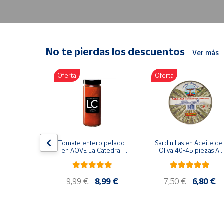
Artesanía
Oficina y
Papelería
Para Canarias,
No te pierdas los descuentos
Ver más
Ceuta y Melilla
Oferta
Oferta
Más
populares
Bono
Cultural
lancos 10-
Tomate entero pelado 
Sardinillas en Aceite de 
o gourmet 
Nuestros
en AOVE La Catedral 
Oliva 40-45 piezas A 
g
ER-630
Churrusquiña
vendedores
Las
9,99 €
9,99 €
8,99 €
7,50 €
6,80 €
novedades
de Correos
Market