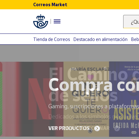
Correos Market
Menú
¿Qu
Nuestro
catálogo
Tienda de Correos
Destacado en alimentación
Beb
Alimentación
Bebidas
El Camino 
Ocio y cultura
Juguetes y
juegos
de sellos
Libros y
revistas
Merchandising
Dedicados a los símbolos más univer
y regalos
Tienda de
EMPIEZA A COLECCIONAR
Correos