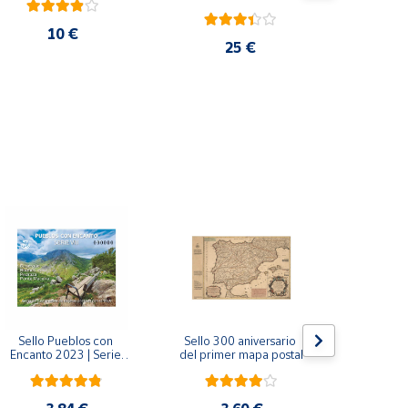
10 €
25 €
Sello Pueblos con 
Sello 300 aniversario 
Sello Mil
Encanto 2023 | Serie 
del primer mapa postal
funda
VIII I Bagergue, Briones, 
Monaste
Pedraza y Ponte 
Salvador d
Maceira | Hoja bloque
(Asturi