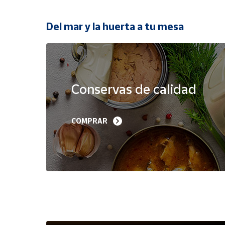
Productos
Solidarios
Del mar y la huerta a tu mesa
Ayuda
Oferta
Centro
de ayuda
Conservas de calidad
Contacto
Filetes de Melva 
Sardinillas en Aceite 
COMPRAR
Canutera de Barbate 
Oliva 40-45 piezas A
Vendedores
525 g
Churrusquiña
35,90 €
7,50 €
6,80 €
Mapa de
vendedores
Hazte
vendedor
Área
vendedor