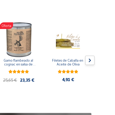
Oferta
Gamo flambeado al 
Filetes de Caballa en 
Pack 
cognac en salsa de 
Aceite de Oliva
compuesto
nueces (865 g)
de co
ela
artes
4,91 €
25,65 €
23,35 €