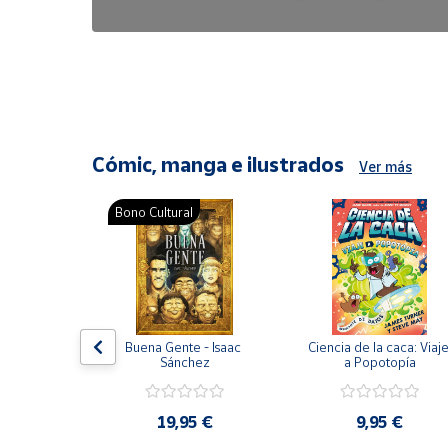
6,47 €
8,25 €
Cómic, manga e ilustrados
Ver más
Bono Cultural
ón del 
Buena Gente - Isaac 
Ciencia de la caca: Viaje
encia en 
Sánchez
a Popotopía
ic
9 €
19,95 €
9,95 €