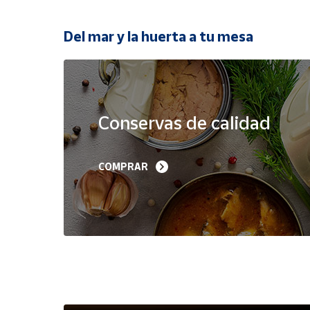
Productos
Solidarios
Del mar y la huerta a tu mesa
Ayuda
Oferta
Centro
de ayuda
Conservas de calidad
Contacto
Filetes de Melva 
Sardinillas en Aceite 
COMPRAR
Canutera de Barbate 
Oliva 40-45 piezas A
Vendedores
525 g
Churrusquiña
35,90 €
7,50 €
6,80 €
Mapa de
vendedores
Hazte
vendedor
Área
vendedor