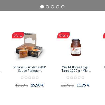
Oferta
Oferta
Sobaos 12 unidades IGP 
Miel Milflores Apigu 
Sobao Pasiego - 
Tarro 1000 g - Miel 
Paquete 1 Kg
Artesana de la Alcarria
16,50 €
15,50 €
12,75 €
11,75 €