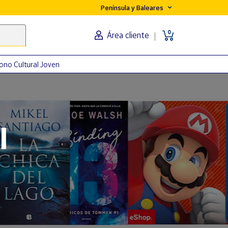
Península y Baleares
0
Área cliente
ono Cultural Joven
orma
l