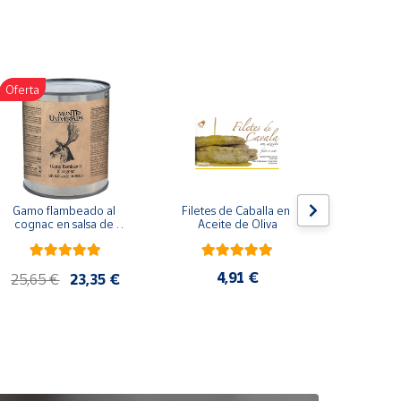
Oferta
Gamo flambeado al 
Filetes de Caballa en 
Pack 
cognac en salsa de 
Aceite de Oliva
compuesto
nueces (865 g)
de co
ela
artes
4,91 €
25,65 €
23,35 €