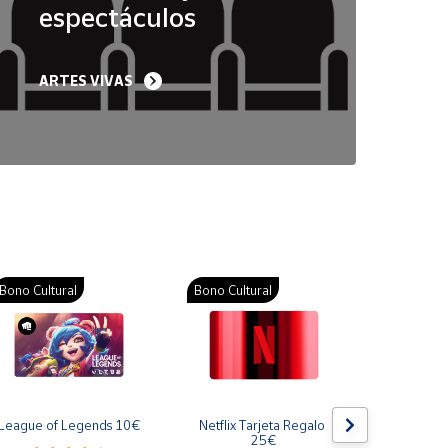
espectáculos
ARTES VIVAS
Bono Cultural
Bono Cultural
Bono Cult
League of Legends 10€
Netflix Tarjeta Regalo 
Gift Card
25€