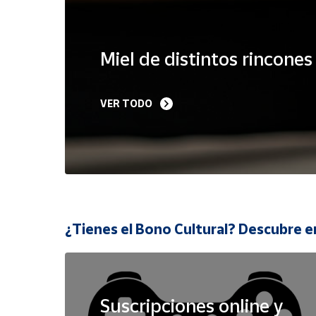
Cuenta
Miel de distintos rincone
Área
cliente
VER TODO
Ubicación
Península
y
Baleares
Canarias,
¿Tienes el Bono Cultural? Descubre e
Ceuta y
Melilla
Suscripciones online y