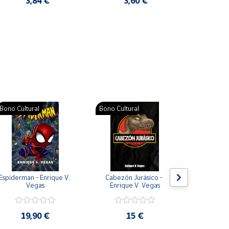
3,84 €
3,60 €
2
Pat
Bono Cultural
Bono Cultural
Bono Cult
Espiderman - Enrique V. 
Cabezón Jurásico - 
Jarripot
Vegas
Enrique V. Vegas
cabezón 
V
19,90 €
15 €
19