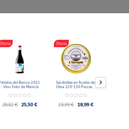
Oferta
Oferta
Oferta
Pétalos del Bierzo 2022 
Sardinillas en Aceite de 
Bonito d
- Vino Tinto de Mencía
Oliva 120-130 Piezas A 
escabeche
Churrusquiña - 
Conservas Gallegas 
Premium
28,82 €
25,50 €
19,99 €
18,99 €
4,85 