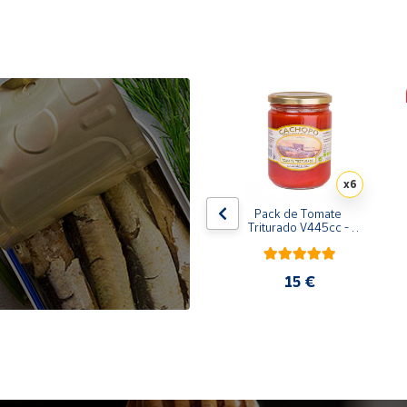
x10
x6
de 
Pack de 10 latas de 
Pack de Tomate 
 
Sardinillas en aceite de 
Triturado V445cc - 
oliva 125 ml
6x400g
31,35 €
15 €