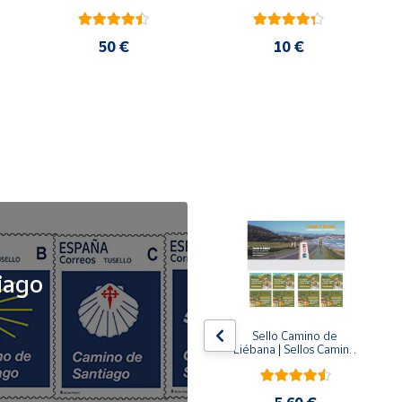
50 €
10 €
NOVEDAD
iago
x5
x5
Tusello Camino de 
Sello Camino de 
ck 
Santiago 2026 | La 
Liébana | Sellos Camino 
Flecha Amarilla | Tarifa 
de Santiago del Norte
A | Pack de 5