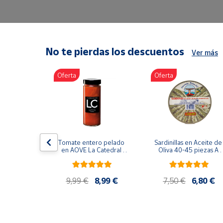
Artesanía
Oficina y
Papelería
Para Canarias,
No te pierdas los descuentos
Ver más
Ceuta y Melilla
Oferta
Oferta
Más
populares
Bono
Cultural
lancos 10-
Tomate entero pelado 
Sardinillas en Aceite de 
o gourmet 
Nuestros
en AOVE La Catedral 
Oliva 40-45 piezas A 
g
ER-630
Churrusquiña
vendedores
Las
9,99 €
9,99 €
8,99 €
7,50 €
6,80 €
novedades
de Correos
Market