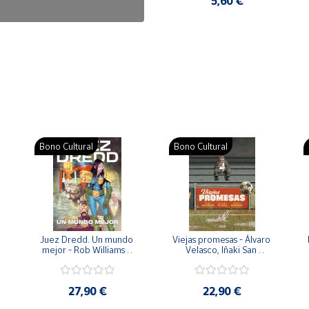
7,50 €
5,60 €
Bono Cultural
Bono Cultural
 
Juez Dredd. Un mundo 
Viejas promesas - Álvaro 
mejor - Rob Williams y 
Velasco, Iñaki San 
Arthur Wyatt
Román y Pedro 
Rodríguez
27,90 €
22,90 €