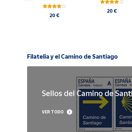
20 €
 €
20 €
Filatelia y el Camino de Santiago
Sellos del Camino de Sant
Sello Iglesia 
Sello Año Jubilar 
VER TODO
prerrománica de 
Lebaniego 2023 I Pa
Priesca. Asturias | Serie 
de 5
Patrimonio Histórico | 
Hoja Bloque