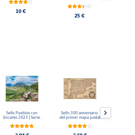
10 €
25 €
Sello Pueblos con 
Sello 300 aniversario 
Sello Mil
Encanto 2023 | Serie 
del primer mapa postal
funda
VIII I Bagergue, Briones, 
Monaste
Pedraza y Ponte 
Salvador d
Maceira | Hoja bloque
(Asturi