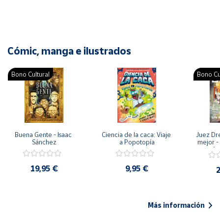
Cómic, manga e ilustrados
Bono Cultural
Bono Cu
Buena Gente - Isaac 
Ciencia de la caca: Viaje 
Juez Dr
Sánchez
a Popotopía
mejor - 
Ar
19,95 €
9,95 €
2
Más información