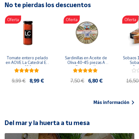
No te pierdas los descuentos
Artesanía
Oficina y
Oferta
Oferta
Oferta
Papelería
Para Canarias,
Ceuta y Melilla
Más
Tomate entero pelado 
Sardinillas en Aceite de 
Sobaos 1
populares
en AOVE La Catedral ER-
Oliva 40-45 piezas A 
Sobao
630
Churrusquiña
Paq
Bono
9,99 €
8,99 €
7,50 €
6,80 €
16,50
Cultural
Nuestros
vendedores
Más información
Las
novedades
de Correos
Del mar y la huerta a tu mesa
Market