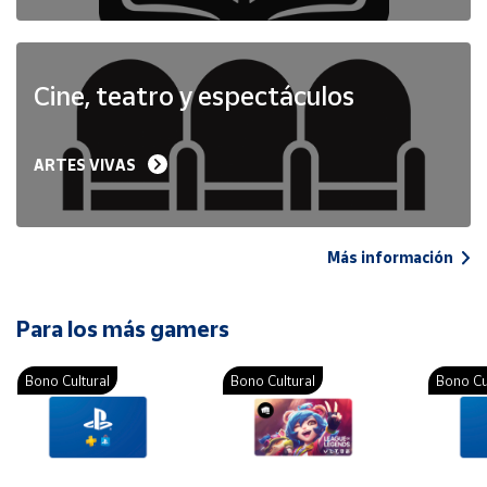
Cine, teatro y espectáculos
ARTES VIVAS
Más información
Para los más gamers
Bono Cultural
Bono Cultural
Bono Cu