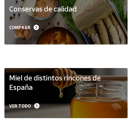
Productos
Conservas de calidad
Solidarios
Ayuda
COMPRAR
Centro
de ayuda
Contacto
Vendedores
Miel de distintos rincones de
España
Mapa de
vendedores
VER TODO
Hazte
vendedor
Área
vendedor