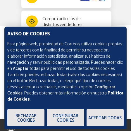
Compra artículos de
distintos vendedores
AVISO DE COOKIES
Esta página web, propiedad de Correos, utiliza cookies propias
Información y ayuda
y de terceros con la finalidad de permitir su navegación,
elaborar información estadística, analizar sus hábitos de
navegación y servir publicidad personalizada. Puedes hacer clic
Correos Market
en
Aceptar
todas para permitir el uso de todas las cookies.
También puedes rechazar todas (salvo las cookies necesarias)
en el botón Rechazar todas, o elegir qué tipo de cookies
deseas aceptar o rechazar, mediante la opción
Configurar
Cookies.
Puedes obtener más información en nuestra
Política
de Cookies
.
RECHAZAR
CONFIGURAR
ACEPTAR TODAS
COOKIES
COOKIES