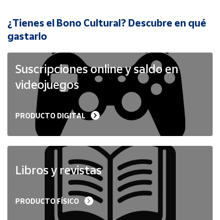
¿Tienes el Bono Cultural? Descubre en qué
Cuenta
gastarlo
Área
cliente
Suscripciones online y saldo en
videojuegos
Ubicación
PRODUCTO DIGITAL
Península
y
Baleares
Canarias,
Ceuta y
Libros y revistas
Melilla
PRODUCTO FÍSICO