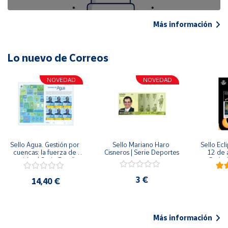
Más información
Lo nuevo de Correos
NOVEDAD
NOVEDAD
Sello Agua. Gestión por 
Sello Mariano Haro 
Sello Ecl
cuencas: la fuerza de 
Cisneros | Serie Deportes
12 de 
una idea.| Serie España 
Serie C
ES| Pliego Premium
3 €
14,40 €
Más información