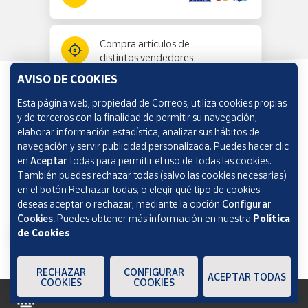
Compra artículos de
distintos vendedores
AVISO DE COOKIES
Esta página web, propiedad de Correos, utiliza cookies propias
Información y ayuda
y de terceros con la finalidad de permitir su navegación,
elaborar información estadística, analizar sus hábitos de
navegación y servir publicidad personalizada. Puedes hacer clic
Correos Market
en
Aceptar
todas para permitir el uso de todas las cookies.
También puedes rechazar todas (salvo las cookies necesarias)
en el botón Rechazar todas, o elegir qué tipo de cookies
deseas aceptar o rechazar, mediante la opción
Configurar
Cookies.
Puedes obtener más información en nuestra
Política
de Cookies
.
RECHAZAR
CONFIGURAR
ACEPTAR TODAS
COOKIES
COOKIES