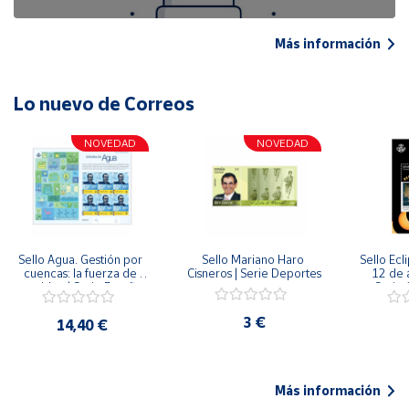
Más información
Lo nuevo de Correos
NOVEDAD
NOVEDAD
Sello Agua. Gestión por 
Sello Mariano Haro 
Sello Ecl
cuencas: la fuerza de 
Cisneros | Serie Deportes
12 de 
una idea.| Serie España 
Serie C
ES| Pliego Premium
3 €
14,40 €
Más información