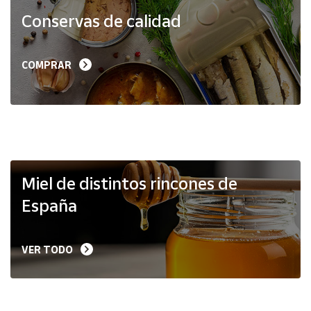
Productos
Conservas de calidad
Solidarios
Ayuda
COMPRAR
Centro
de ayuda
Contacto
Vendedores
Miel de distintos rincones de
España
Mapa de
vendedores
VER TODO
Hazte
vendedor
Área
vendedor