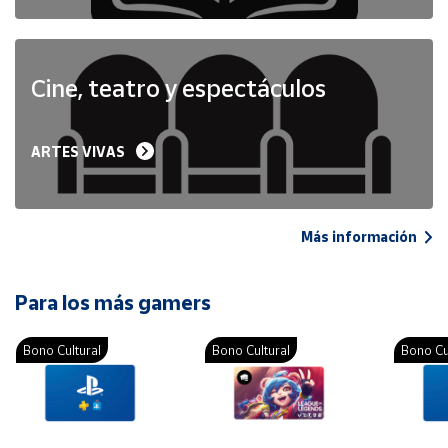
Cine, teatro y espectáculos
ARTES VIVAS
Más información
Para los más gamers
Bono Cultural
Bono Cultural
Bono Cu