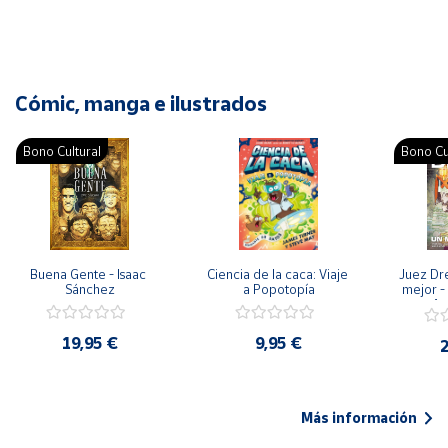
Cómic, manga e ilustrados
Bono Cultural
Bono Cu
Buena Gente - Isaac 
Ciencia de la caca: Viaje 
Juez Dr
Sánchez
a Popotopía
mejor - 
Ar
19,95 €
9,95 €
2
Más información