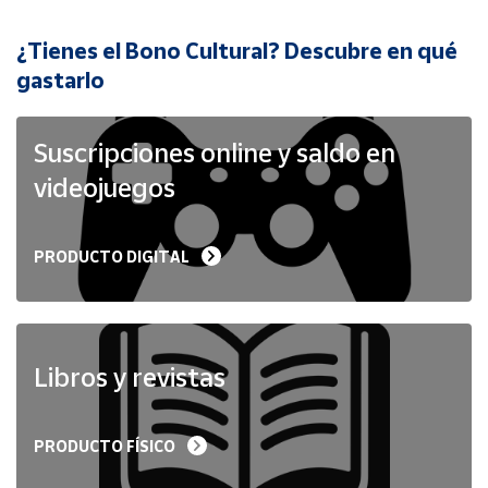
¿Tienes el Bono Cultural? Descubre en qué
Cuenta
gastarlo
Área
cliente
Suscripciones online y saldo en
videojuegos
Ubicación
PRODUCTO DIGITAL
Península
y
Baleares
Canarias,
Ceuta y
Libros y revistas
Melilla
PRODUCTO FÍSICO