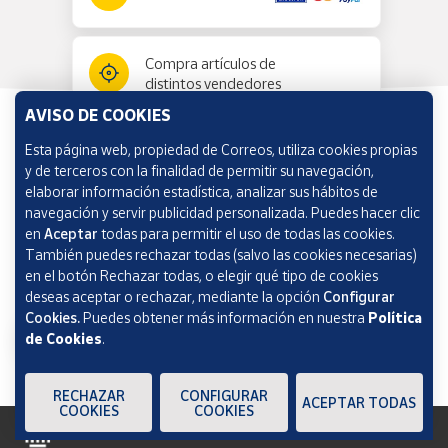
Compra artículos de
distintos vendedores
AVISO DE COOKIES
Esta página web, propiedad de Correos, utiliza cookies propias
Información y ayuda
y de terceros con la finalidad de permitir su navegación,
elaborar información estadística, analizar sus hábitos de
navegación y servir publicidad personalizada. Puedes hacer clic
Correos Market
en
Aceptar
todas para permitir el uso de todas las cookies.
También puedes rechazar todas (salvo las cookies necesarias)
en el botón Rechazar todas, o elegir qué tipo de cookies
deseas aceptar o rechazar, mediante la opción
Configurar
Cookies.
Puedes obtener más información en nuestra
Política
de Cookies
.
RECHAZAR
CONFIGURAR
ACEPTAR TODAS
COOKIES
COOKIES