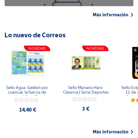
Más información
Lo nuevo de Correos
NOVEDAD
NOVEDAD
Sello Agua. Gestión por 
Sello Mariano Haro 
Sello Ecl
cuencas: la fuerza de 
Cisneros | Serie Deportes
12 de 
una idea.| Serie España 
Serie C
ES| Pliego Premium
3 €
14,40 €
Más información