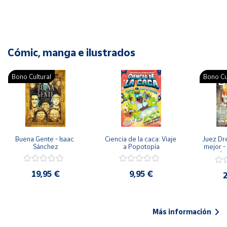
Cómic, manga e ilustrados
Bono Cultural
Bono Cu
Buena Gente - Isaac 
Ciencia de la caca: Viaje 
Juez Dr
Sánchez
a Popotopía
mejor - 
Ar
19,95 €
9,95 €
2
Más información