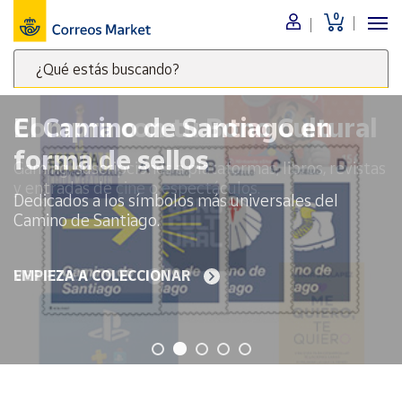
0
Menú
¿Qué estás buscando?
Nuestro
catálogo
Escribe
palabras
El Camino de Santiago en
clave
Alimentación
forma de sellos
para
Bebidas
buscar
Dedicados a los símbolos más universales del
Ocio y cultura
productos
Camino de Santiago.
en
Juguetes y
juegos
Correos
Market
EMPIEZA A COLECCIONAR
Libros y
.
revistas
Merchandising
y regalos
Tienda de
Correos