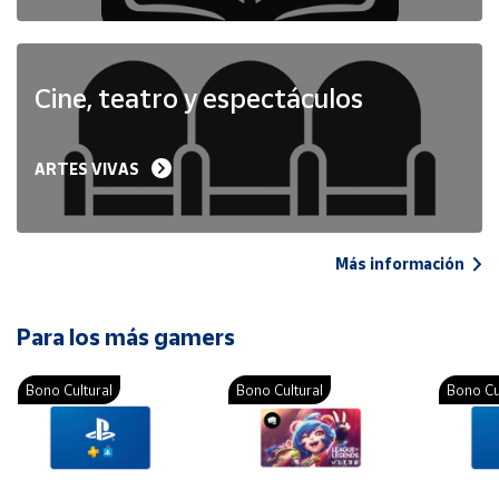
Cine, teatro y espectáculos
ARTES VIVAS
Más información
Para los más gamers
Bono Cultural
Bono Cultural
Bono Cu