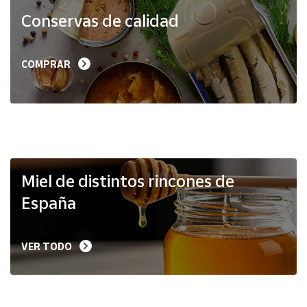
Productos
Conservas de calidad
Solidarios
Ayuda
COMPRAR
Centro
de ayuda
Contacto
Vendedores
Miel de distintos rincones de
España
Mapa de
vendedores
VER TODO
Hazte
vendedor
Área
vendedor