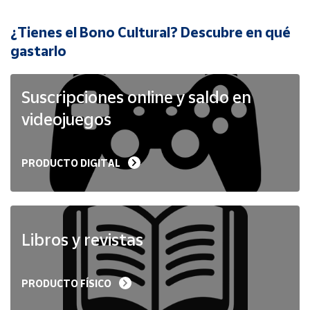
¿Tienes el Bono Cultural? Descubre en qué
Cuenta
gastarlo
Área
cliente
Suscripciones online y saldo en
videojuegos
Ubicación
PRODUCTO DIGITAL
Península
y
Baleares
Canarias,
Ceuta y
Libros y revistas
Melilla
PRODUCTO FÍSICO