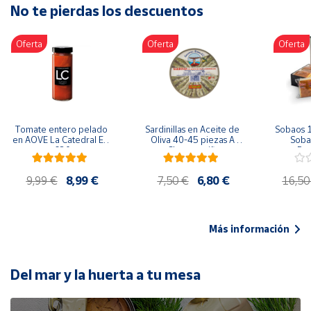
No te pierdas los descuentos
Artesanía
Oficina y
Oferta
Oferta
Oferta
Papelería
Para Canarias,
Ceuta y Melilla
Más
Tomate entero pelado 
Sardinillas en Aceite de 
Sobaos 1
populares
en AOVE La Catedral ER-
Oliva 40-45 piezas A 
Sobao
630
Churrusquiña
Paq
Bono
9,99 €
8,99 €
7,50 €
6,80 €
16,50
Cultural
Nuestros
vendedores
Más información
Las
novedades
de Correos
Del mar y la huerta a tu mesa
Market