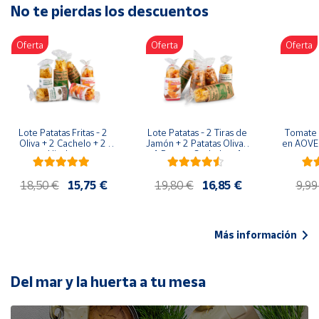
No te pierdas los descuentos
Artesanía
Oficina y
Oferta
Oferta
Oferta
Papelería
Para Canarias,
Ceuta y Melilla
Más
Lote Patatas Fritas - 2 
Lote Patatas - 2 Tiras de 
Tomate 
populares
Oliva + 2 Cachelo + 2 
Jamón + 2 Patatas Oliva + 
en AOVE 
Hierbas
1 Patatas Cachelo + 1 
Patatas Hierbas
Bono
18,50 €
15,75 €
19,80 €
16,85 €
9,99
Cultural
Nuestros
vendedores
Más información
Las
novedades
de Correos
Del mar y la huerta a tu mesa
Market