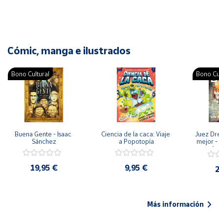
Cómic, manga e ilustrados
Bono Cultural
Bono Cu
Buena Gente - Isaac 
Ciencia de la caca: Viaje 
Juez Dr
Sánchez
a Popotopía
mejor - 
Ar
19,95 €
9,95 €
2
Más información