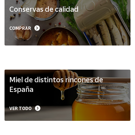
Productos
Conservas de calidad
Solidarios
Ayuda
COMPRAR
Centro
de ayuda
Contacto
Vendedores
Miel de distintos rincones de
España
Mapa de
vendedores
VER TODO
Hazte
vendedor
Área
vendedor