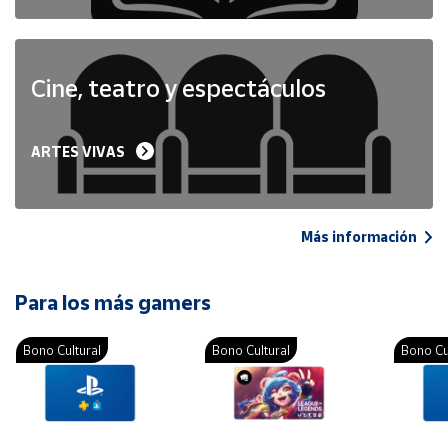
Cine, teatro y espectáculos
ARTES VIVAS
Más información
Para los más gamers
Bono Cultural
Bono Cultural
Bono Cu