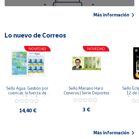
Más información
Lo nuevo de Correos
NOVEDAD
NOVEDAD
Sello Agua. Gestión por 
Sello Mariano Haro 
Sello Ecl
cuencas: la fuerza de 
Cisneros | Serie Deportes
12 de 
una idea.| Serie España 
Serie C
ES| Pliego Premium
3 €
14,40 €
Más información