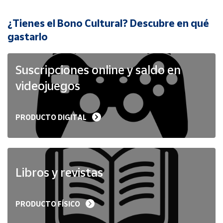
¿Tienes el Bono Cultural? Descubre en qué
Cuenta
gastarlo
Área
cliente
Suscripciones online y saldo en
videojuegos
Ubicación
PRODUCTO DIGITAL
Península
y
Baleares
Canarias,
Ceuta y
Libros y revistas
Melilla
PRODUCTO FÍSICO