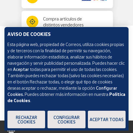
Compra artículos de
distintos vendedores
AVISO DE COOKIES
Esta página web, propiedad de Correos, utiliza cookies propias
Información y ayuda
y de terceros con la finalidad de permitir su navegación,
elaborar información estadística, analizar sus hábitos de
navegación y servir publicidad personalizada. Puedes hacer clic
Correos Market
en
Aceptar
todas para permitir el uso de todas las cookies.
También puedes rechazar todas (salvo las cookies necesarias)
en el botón Rechazar todas, o elegir qué tipo de cookies
deseas aceptar o rechazar, mediante la opción
Configurar
Cookies.
Puedes obtener más información en nuestra
Política
de Cookies
.
RECHAZAR
CONFIGURAR
ACEPTAR TODAS
COOKIES
COOKIES