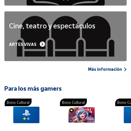
Cine, teatro y espectáculos
ARTES VIVAS
Más información
Para los más gamers
Bono Cultural
Bono Cultural
Bono Cu