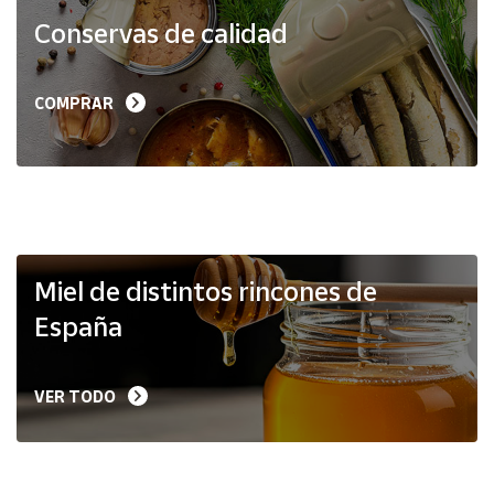
Productos
Conservas de calidad
Solidarios
Ayuda
COMPRAR
Centro
de ayuda
Contacto
Vendedores
Miel de distintos rincones de
España
Mapa de
vendedores
VER TODO
Hazte
vendedor
Área
vendedor