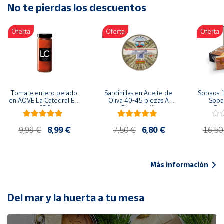
No te pierdas los descuentos
Artesanía
Oficina y
Oferta
Oferta
Oferta
Papelería
Para Canarias,
Ceuta y Melilla
Más
Tomate entero pelado 
Sardinillas en Aceite de 
Sobaos 1
populares
en AOVE La Catedral ER-
Oliva 40-45 piezas A 
Sobao
630
Churrusquiña
Paq
Bono
9,99 €
8,99 €
7,50 €
6,80 €
16,50
Cultural
Nuestros
vendedores
Más información
Las
novedades
de Correos
Del mar y la huerta a tu mesa
Market