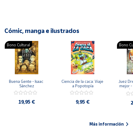
Cómic, manga e ilustrados
Bono Cultural
Bono Cu
Buena Gente - Isaac 
Ciencia de la caca: Viaje 
Juez Dr
Sánchez
a Popotopía
mejor - 
Ar
19,95 €
9,95 €
2
Más información