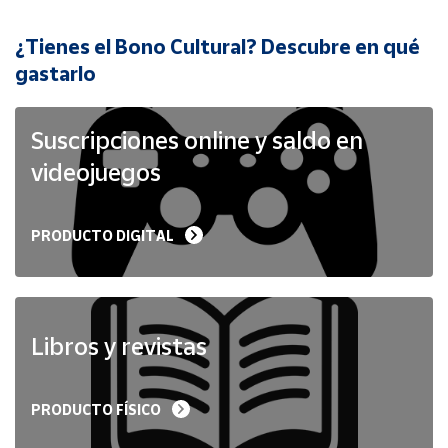
¿Tienes el Bono Cultural? Descubre en qué
Cuenta
gastarlo
Área
cliente
Suscripciones online y saldo en
videojuegos
Ubicación
PRODUCTO DIGITAL
Península
y
Baleares
Canarias,
Ceuta y
Libros y revistas
Melilla
PRODUCTO FÍSICO