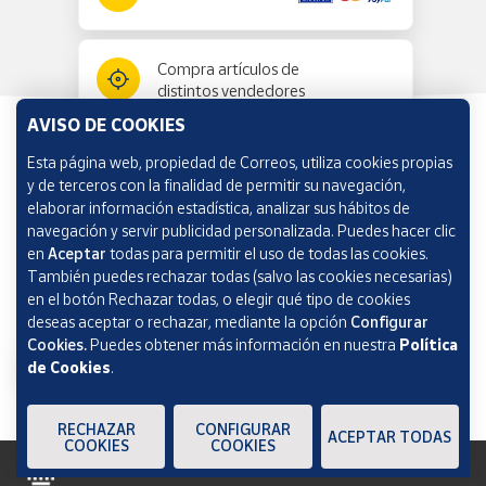
Compra artículos de
distintos vendedores
AVISO DE COOKIES
Esta página web, propiedad de Correos, utiliza cookies propias
Información y ayuda
y de terceros con la finalidad de permitir su navegación,
elaborar información estadística, analizar sus hábitos de
navegación y servir publicidad personalizada. Puedes hacer clic
Correos Market
en
Aceptar
todas para permitir el uso de todas las cookies.
También puedes rechazar todas (salvo las cookies necesarias)
en el botón Rechazar todas, o elegir qué tipo de cookies
deseas aceptar o rechazar, mediante la opción
Configurar
Cookies.
Puedes obtener más información en nuestra
Política
de Cookies
.
RECHAZAR
CONFIGURAR
ACEPTAR TODAS
COOKIES
COOKIES