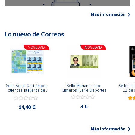
Más información
Lo nuevo de Correos
NOVEDAD
NOVEDAD
Sello Agua. Gestión por 
Sello Mariano Haro 
Sello Ecl
cuencas: la fuerza de 
Cisneros | Serie Deportes
12 de 
una idea.| Serie España 
Serie C
ES| Pliego Premium
3 €
14,40 €
Más información