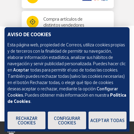
Compra artículos de
distintos vendedores
AVISO DE COOKIES
Esta página web, propiedad de Correos, utiliza cookies propias
Información y ayuda
y de terceros con la finalidad de permitir su navegación,
elaborar información estadística, analizar sus hábitos de
navegación y servir publicidad personalizada. Puedes hacer clic
Correos Market
en
Aceptar
todas para permitir el uso de todas las cookies.
También puedes rechazar todas (salvo las cookies necesarias)
en el botón Rechazar todas, o elegir qué tipo de cookies
deseas aceptar o rechazar, mediante la opción
Configurar
Cookies.
Puedes obtener más información en nuestra
Política
de Cookies
.
RECHAZAR
CONFIGURAR
ACEPTAR TODAS
COOKIES
COOKIES