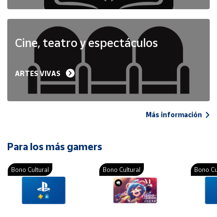
Cine, teatro y espectáculos
ARTES VIVAS
Más información
Para los más gamers
Bono Cultural
Bono Cultural
Bono Cu