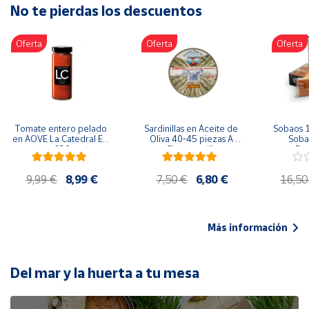
No te pierdas los descuentos
Artesanía
Oficina y
Oferta
Oferta
Oferta
Papelería
Para Canarias,
Ceuta y Melilla
Más
Tomate entero pelado 
Sardinillas en Aceite de 
Sobaos 1
populares
en AOVE La Catedral ER-
Oliva 40-45 piezas A 
Sobao
630
Churrusquiña
Paq
Bono
9,99 €
8,99 €
7,50 €
6,80 €
16,50
Cultural
Nuestros
vendedores
Más información
Las
novedades
de Correos
Del mar y la huerta a tu mesa
Market