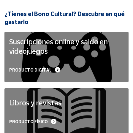
¿Tienes el Bono Cultural? Descubre en qué
Cuenta
gastarlo
Área
cliente
Suscripciones online y saldo en
videojuegos
Ubicación
PRODUCTO DIGITAL
Península
y
Baleares
Canarias,
Ceuta y
Libros y revistas
Melilla
PRODUCTO FÍSICO