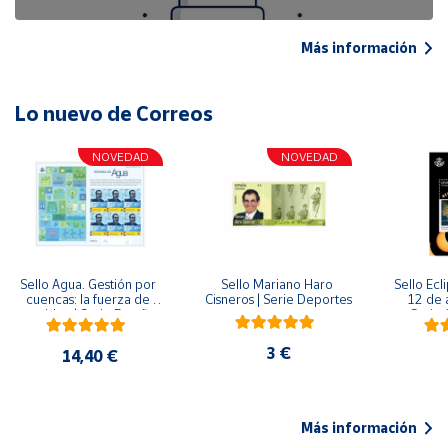
Más información
Lo nuevo de Correos
NOVEDAD
NOVEDAD
Sello Agua. Gestión por 
Sello Mariano Haro 
Sello Ecl
cuencas: la fuerza de 
Cisneros | Serie Deportes
12 de 
una idea.| Serie España 
Serie C
ES| Pliego Premium
3 €
14,40 €
Más información