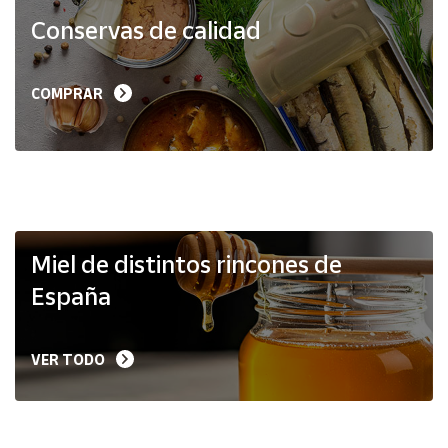
Productos
Conservas de calidad
Solidarios
Ayuda
COMPRAR
Centro
de ayuda
Contacto
Vendedores
Miel de distintos rincones de
España
Mapa de
vendedores
VER TODO
Hazte
vendedor
Área
vendedor