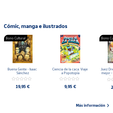
Cómic, manga e ilustrados
Bono Cultural
Bono Cu
Buena Gente - Isaac 
Ciencia de la caca: Viaje 
Juez Dr
Sánchez
a Popotopía
mejor - 
Ar
19,95 €
9,95 €
2
Más información