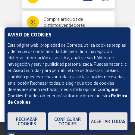
Compra artículos de
distintos vendedores
AVISO DE COOKIES
Esta página web, propiedad de Correos, utiliza cookies propias
Información y ayuda
y de terceros con la finalidad de permitir su navegación,
elaborar información estadística, analizar sus hábitos de
navegación y servir publicidad personalizada. Puedes hacer clic
Correos Market
en
Aceptar
todas para permitir el uso de todas las cookies.
También puedes rechazar todas (salvo las cookies necesarias)
en el botón Rechazar todas, o elegir qué tipo de cookies
deseas aceptar o rechazar, mediante la opción
Configurar
Cookies.
Puedes obtener más información en nuestra
Política
de Cookies
.
RECHAZAR
CONFIGURAR
ACEPTAR TODAS
COOKIES
COOKIES