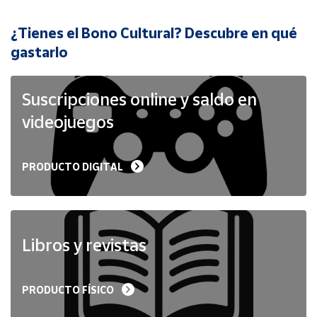
¿Tienes el Bono Cultural? Descubre en qué
Cuenta
gastarlo
Área
cliente
Suscripciones online y saldo en
videojuegos
Ubicación
PRODUCTO DIGITAL
Península
y
Baleares
Canarias,
Ceuta y
Libros y revistas
Melilla
PRODUCTO FÍSICO