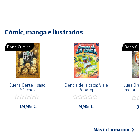
Cómic, manga e ilustrados
Bono Cultural
Bono Cu
Buena Gente - Isaac 
Ciencia de la caca: Viaje 
Juez Dr
Sánchez
a Popotopía
mejor - 
Ar
19,95 €
9,95 €
2
Más información