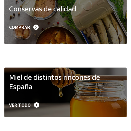
Productos
Conservas de calidad
Solidarios
Ayuda
COMPRAR
Centro
de ayuda
Contacto
Vendedores
Miel de distintos rincones de
España
Mapa de
vendedores
VER TODO
Hazte
vendedor
Área
vendedor