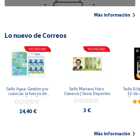
Más información
Lo nuevo de Correos
NOVEDAD
NOVEDAD
Sello Agua. Gestión por 
Sello Mariano Haro 
Sello Ecl
cuencas: la fuerza de 
Cisneros | Serie Deportes
12 de 
una idea.| Serie España 
Serie C
ES| Pliego Premium
3 €
14,40 €
Más información