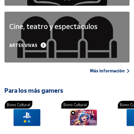
Cine, teatro y espectáculos
ARTES VIVAS
Más información
Para los más gamers
Bono Cultural
Bono Cultural
Bono Cu