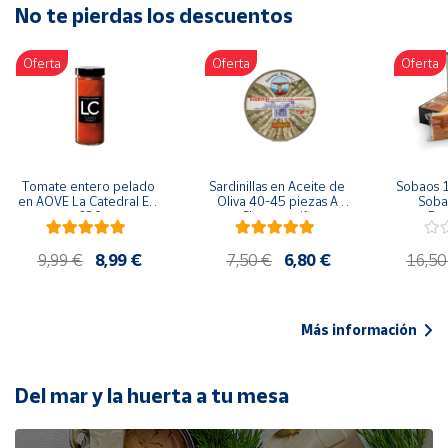
No te pierdas los descuentos
Artesanía
Oficina y
Oferta
Oferta
Oferta
Papelería
Para Canarias,
Ceuta y Melilla
Más
Tomate entero pelado 
Sardinillas en Aceite de 
Sobaos 1
populares
en AOVE La Catedral ER-
Oliva 40-45 piezas A 
Sobao
630
Churrusquiña
Paq
Bono
9,99 €
8,99 €
7,50 €
6,80 €
16,50
Cultural
Nuestros
vendedores
Más información
Las
novedades
de Correos
Del mar y la huerta a tu mesa
Market