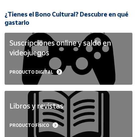
¿Tienes el Bono Cultural? Descubre en qué
Cuenta
gastarlo
Área
cliente
Suscripciones online y saldo en
videojuegos
Ubicación
PRODUCTO DIGITAL
Península
y
Baleares
Canarias,
Ceuta y
Libros y revistas
Melilla
PRODUCTO FÍSICO