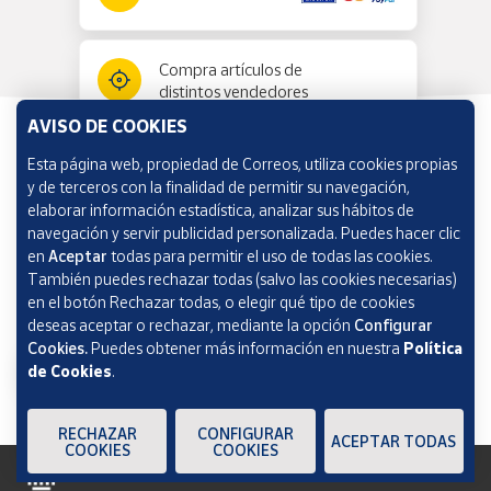
Compra artículos de
distintos vendedores
AVISO DE COOKIES
Esta página web, propiedad de Correos, utiliza cookies propias
Información y ayuda
y de terceros con la finalidad de permitir su navegación,
elaborar información estadística, analizar sus hábitos de
navegación y servir publicidad personalizada. Puedes hacer clic
Correos Market
en
Aceptar
todas para permitir el uso de todas las cookies.
También puedes rechazar todas (salvo las cookies necesarias)
en el botón Rechazar todas, o elegir qué tipo de cookies
deseas aceptar o rechazar, mediante la opción
Configurar
Cookies.
Puedes obtener más información en nuestra
Política
de Cookies
.
RECHAZAR
CONFIGURAR
ACEPTAR TODAS
COOKIES
COOKIES