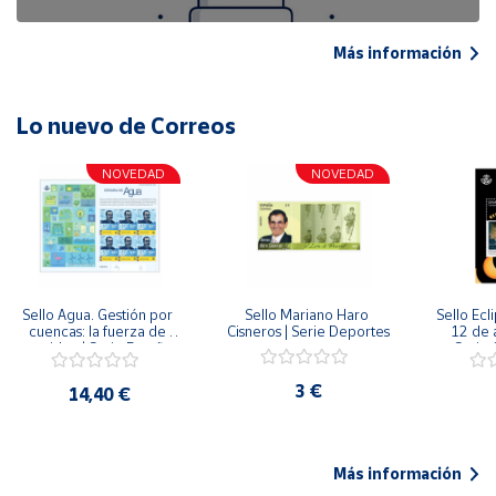
Más información
Lo nuevo de Correos
NOVEDAD
NOVEDAD
Sello Agua. Gestión por 
Sello Mariano Haro 
Sello Ecl
cuencas: la fuerza de 
Cisneros | Serie Deportes
12 de 
una idea.| Serie España 
Serie C
ES| Pliego Premium
3 €
14,40 €
Más información