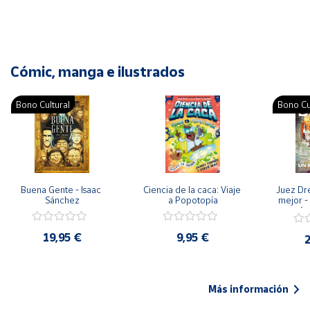
Cómic, manga e ilustrados
Bono Cultural
Bono Cu
Buena Gente - Isaac 
Ciencia de la caca: Viaje 
Juez Dr
Sánchez
a Popotopía
mejor - 
Ar
19,95 €
9,95 €
2
Más información