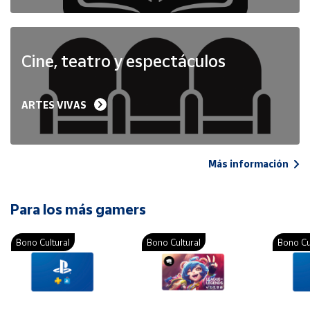
Cine, teatro y espectáculos
ARTES VIVAS
Más información
Para los más gamers
Bono Cultural
Bono Cultural
Bono Cu