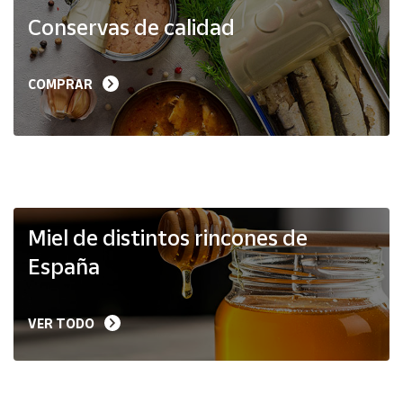
Productos
Conservas de calidad
Solidarios
Ayuda
COMPRAR
Centro
de ayuda
Contacto
Vendedores
Miel de distintos rincones de
España
Mapa de
vendedores
VER TODO
Hazte
vendedor
Área
vendedor