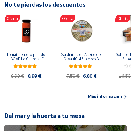
No te pierdas los descuentos
Artesanía
Oficina y
Oferta
Oferta
Oferta
Papelería
Para Canarias,
Ceuta y Melilla
Más
Tomate entero pelado 
Sardinillas en Aceite de 
Sobaos 1
populares
en AOVE La Catedral ER-
Oliva 40-45 piezas A 
Sobao
630
Churrusquiña
Paq
Bono
9,99 €
8,99 €
7,50 €
6,80 €
16,50
Cultural
Nuestros
vendedores
Más información
Las
novedades
de Correos
Del mar y la huerta a tu mesa
Market